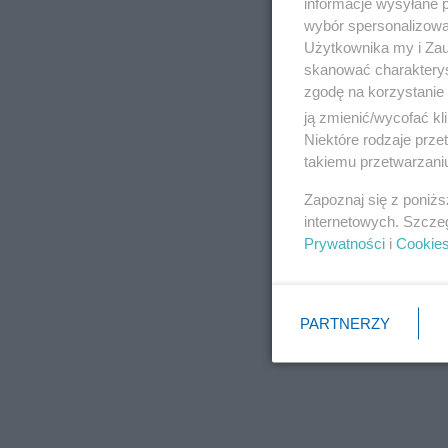
informacje wysyłane 
wybór spersonalizowan
Użytkownika my i Zau
skanować charakterys
zgodę na korzystanie 
ją zmienić/wycofać kl
Niektóre rodzaje prz
takiemu przetwarzaniu
Zapoznaj się z poniż
internetowych. Szcze
Prywatności
i
Cookie
PARTNERZY