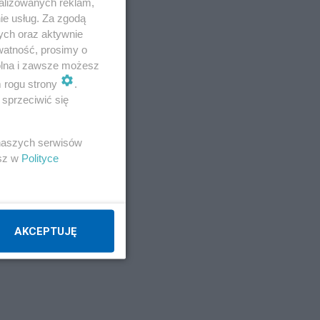
alizowanych reklam,
ie usług. Za zgodą
ych oraz aktywnie
watność, prosimy o
wolna i zawsze możesz
m rogu strony
.
sprzeciwić się
 naszych serwisów
esz w
Polityce
AKCEPTUJĘ