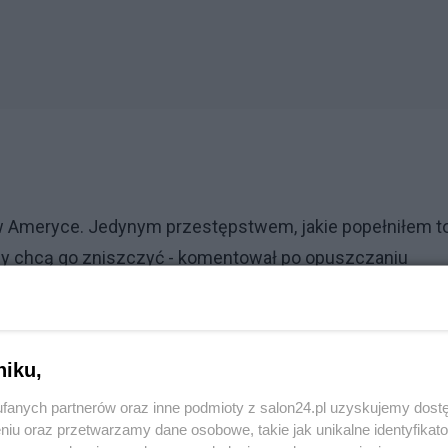
ę w Ameryce. Jedynym przestępstwem, jakie popełniłem t
rzy chcą go zniszczyć - komentował po opuszczaniu
Zjednoczonych, który wygłosił półgodzinne
niku,
fanych partnerów oraz inne podmioty z salon24.pl uzyskujemy dost
niu oraz przetwarzamy dane osobowe, takie jak unikalne identyfikat