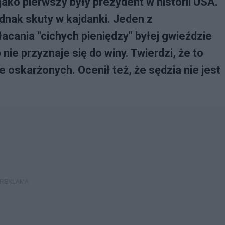
jako pierwszy były prezydent w historii USA.
dnak skuty w kajdanki. Jeden z
cania "cichych pieniędzy" byłej gwieździe
ie przyznaje się do winy. Twierdzi, że to
e oskarżonych. Ocenił też, że sędzia nie jest