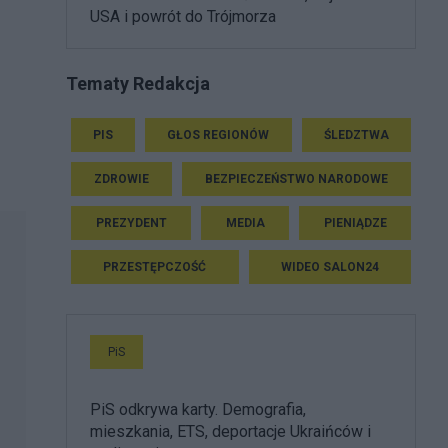
USA i powrót do Trójmorza
Tematy Redakcja
PIS
GŁOS REGIONÓW
ŚLEDZTWA
ZDROWIE
BEZPIECZEŃSTWO NARODOWE
PREZYDENT
MEDIA
PIENIĄDZE
PRZESTĘPCZOŚĆ
WIDEO SALON24
PiS
PiS odkrywa karty. Demografia,
mieszkania, ETS, deportacje Ukraińców i