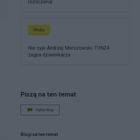
rozliczenia
Media
Nie żyje Andrzej Morozowski. TVN24
żegna dziennikarza
Piszą na ten temat
Rafał Woś
Blogi na ten temat