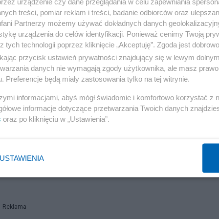
przez urządzenie czy dane przeglądania w celu zapewniania sperson
ych treści, pomiar reklam i treści, badanie odbiorców oraz ulepszan
fani Partnerzy możemy używać dokładnych danych geolokalizacyjn
tykę urządzenia do celów identyfikacji. Ponieważ cenimy Twoją pry
z tych technologii poprzez kliknięcie „Akceptuję”. Zgoda jest dobro
ikając przycisk ustawień prywatności znajdujący się w lewym dolny
etwarzania danych nie wymagają zgody użytkownika, ale masz prawo 
. Preferencje będą miały zastosowania tylko na tej witrynie.
szymi informacjami, abyś mógł świadomie i komfortowo korzystać z
gółowe informacje dotyczące przetwarzania Twoich danych znajdzi
s
oraz po kliknięciu w „Ustawienia”.
USTAWIENIA
Reklama