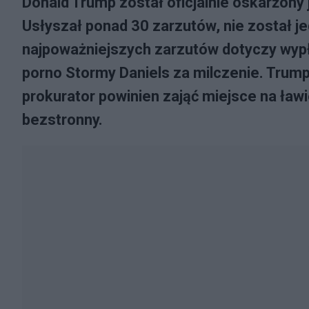
Donald Trump został oficjalnie oskarżony 
Usłyszał ponad 30 zarzutów, nie został je
najpoważniejszych zarzutów dotyczy wypła
porno Stormy Daniels za milczenie. Trump n
prokurator powinien zająć miejsce na ławi
bezstronny.