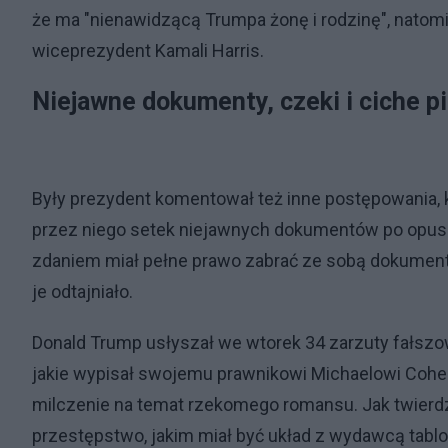
że ma "nienawidzącą Trumpa żonę i rodzinę", natom
wiceprezydent Kamali Harris.
Niejawne dokumenty, czeki i ciche p
Były prezydent komentował też inne postępowania, 
przez niego setek niejawnych dokumentów po opusz
zdaniem miał pełne prawo zabrać ze sobą dokumenty
je odtajniało.
Donald Trump usłyszał we wtorek 34 zarzuty fałs
jakie wypisał swojemu prawnikowi Michaelowi Coheno
milczenie na temat rzekomego romansu. Jak twierdz
przestępstwo, jakim miał być układ z wydawcą tabloi