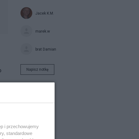
Jacek K.M.
marek.w
brat Damian
o
Napisz notkę
ęp i przechowujemy
ory, standardowe