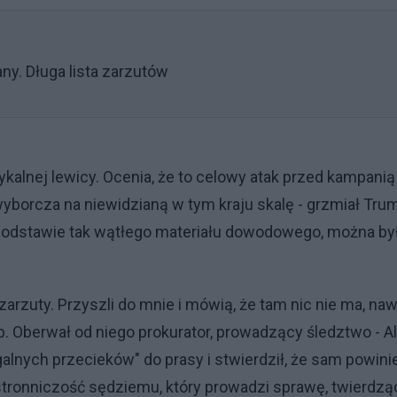
y. Długa lista zarzutów
kalnej lewicy. Ocenia, że to celowy atak przed kampanią
wyborcza na niewidzianą w tym kraju skalę - grzmiał Tru
 podstawie tak wątłego materiału dowodowego, można by
zarzuty. Przyszli do mnie i mówią, że tam nic nie ma, na
. Oberwał od niego prokurator, prowadzący śledztwo - Al
galnych przecieków" do prasy i stwierdził, że sam powini
stronniczość sędziemu, który prowadzi sprawę, twierdzą