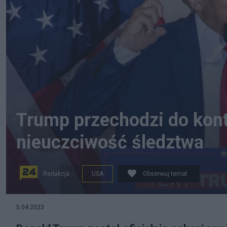
Trump przechodzi do kont
nieuczciwość śledztwa
Redakcja
USA
Obserwuj temat
5.04.2023