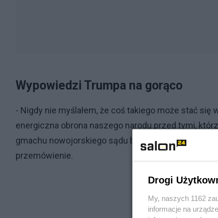
Wypowiedzi Trumpa na gorąco
- Nigdy nie myślałem, że coś takiego może stać si
energiczna obrona naszego narodu przed tymi, któ
gmachu nowojorskiego sądu były prezydent Stanów 
przemówienie.
Drogi Użytkow
My, naszych 1162 zau
informacje na urządze