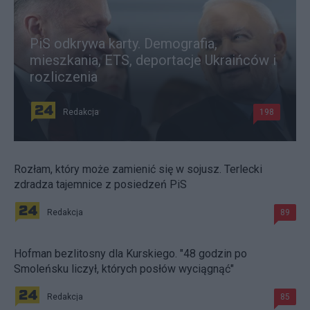
PiS odkrywa karty. Demografia,
mieszkania, ETS, deportacje Ukraińców i
rozliczenia
Redakcja
198
Rozłam, który może zamienić się w sojusz. Terlecki
zdradza tajemnice z posiedzeń PiS
Redakcja
89
Hofman bezlitosny dla Kurskiego. "48 godzin po
Smoleńsku liczył, których posłów wyciągnąć"
Redakcja
85