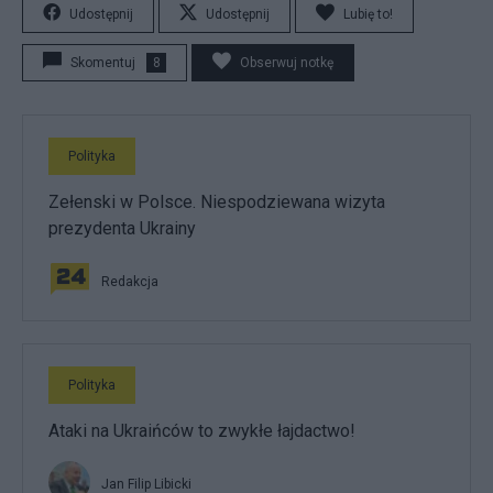
Udostępnij
Udostępnij
Lubię to!
Skomentuj
8
Obserwuj notkę
Polityka
Zełenski w Polsce. Niespodziewana wizyta
prezydenta Ukrainy
Redakcja
Polityka
Ataki na Ukraińców to zwykłe łajdactwo!
Jan Filip Libicki