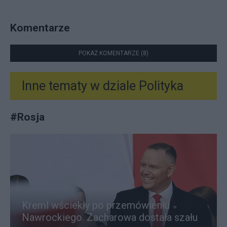
Komentarze
POKAŻ KOMENTARZE (8)
Inne tematy w dziale
Polityka
#
Rosja
Kreml wściekły po przemówieniu
Nawrockiego. Zacharowa dostała szału