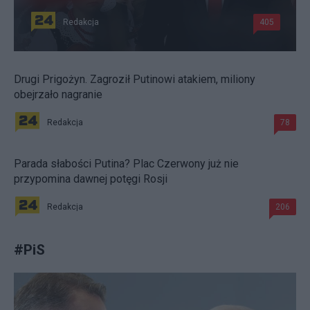
Redakcja
405
Drugi Prigożyn. Zagroził Putinowi atakiem, miliony
obejrzało nagranie
Redakcja
78
Parada słabości Putina? Plac Czerwony już nie
przypomina dawnej potęgi Rosji
Redakcja
206
#
PiS