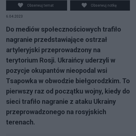
(L), ukraińscy żołnierze w okolicach Bachmutu (P) /
Obserwuj temat
Obserwuj notkę
źródło: Telegram, PAP/EPA
6.04.2023
Do mediów społecznościowych trafiło
nagranie przedstawiające ostrzał
artyleryjski przeprowadzony na
terytorium Rosji. Ukraińcy uderzyli w
pozycje okupantów nieopodal wsi
Tsapowka w obwodzie biełgorodzkim. To
pierwszy raz od początku wojny, kiedy do
sieci trafiło nagranie z ataku Ukrainy
przeprowadzonego na rosyjskich
terenach.