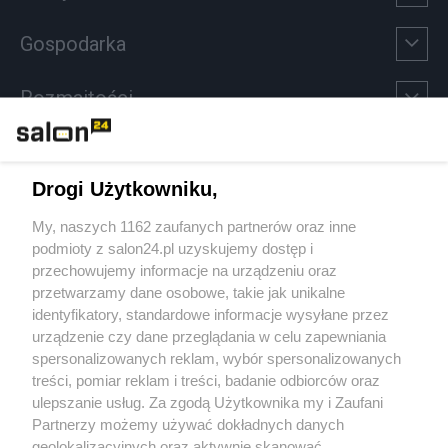
Gospodarka
Rozmaitości
Technologie
Drogi Użytkowniku,
Sport
My, naszych 1162 zaufanych partnerów oraz inne
podmioty z salon24.pl uzyskujemy dostęp i
Społeczeństwo
przechowujemy informacje na urządzeniu oraz
przetwarzamy dane osobowe, takie jak unikalne
Kultura
identyfikatory, standardowe informacje wysyłane przez
urządzenie czy dane przeglądania w celu zapewniania
spersonalizowanych reklam, wybór spersonalizowanych
treści, pomiar reklam i treści, badanie odbiorców oraz
ulepszanie usług. Za zgodą Użytkownika my i Zaufani
X
Facebook
Instagram
Youtube
Partnerzy możemy używać dokładnych danych
geolokalizacyjnych oraz aktywnie skanować