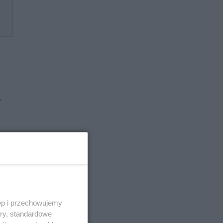
w
ęp i przechowujemy
ory, standardowe