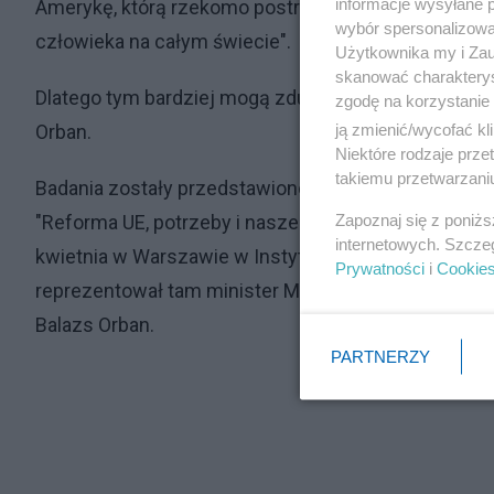
informacje wysyłane 
Amerykę, którą rzekomo postrzegają jako zaangażo
wybór spersonalizowan
człowieka na całym świecie".
Użytkownika my i Zau
skanować charakterys
Dlatego tym bardziej mogą zdumiewać wyniki sondaży
zgodę na korzystanie 
ją zmienić/wycofać kl
Orban.
Niektóre rodzaje prz
takiemu przetwarzaniu
Badania zostały przedstawione przez polski Instytut
Zapoznaj się z poniż
"Reforma UE, potrzeby i nasze możliwości - perspekty
internetowych. Szcze
kwietnia w Warszawie w Instytucie Współpracy Pols
Prywatności
i
Cookie
reprezentował tam minister Marek Kuchciński, szef
Balazs Orban.
PARTNERZY