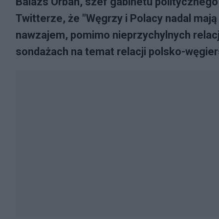
Balazs Orban, szef gabinetu politycznego
Twitterze, że "Węgrzy i Polacy nadal maj
nawzajem, pomimo nieprzychylnych relacj
sondażach na temat relacji polsko-węgier