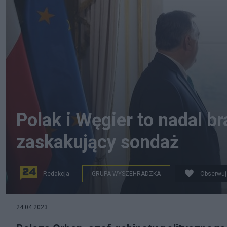
Polak i Węgier to nadal b
zaskakujący sondaż
Redakcja
GRUPA WYSZEHRADZKA
Obserwuj
Czy Polska i Węgry będą nadal patrzeć we wspólnym k
24.04.2023