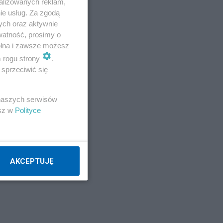
alizowanych reklam,
ie usług. Za zgodą
ych oraz aktywnie
watność, prosimy o
zs
wolna i zawsze możesz
m rogu strony
.
sprzeciwić się
 naszych serwisów
8
esz w
Polityce
AKCEPTUJĘ