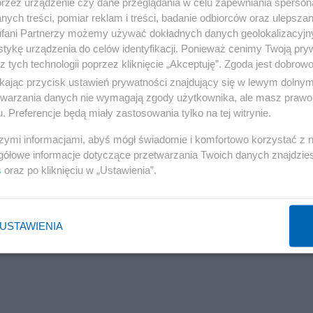
przez urządzenie czy dane przeglądania w celu zapewniania sperson
waną w bezinteresowną obronę demokracji i praw
ych treści, pomiar reklam i treści, badanie odbiorców oraz ulepszan
fani Partnerzy możemy używać dokładnych danych geolokalizacyjn
tykę urządzenia do celów identyfikacji. Ponieważ cenimy Twoją pry
 (polskiego i węgierskiego), na które powołuje się Bala
z tych technologii poprzez kliknięcie „Akceptuję”. Zgoda jest dobro
ikając przycisk ustawień prywatności znajdujący się w lewym dolny
etwarzania danych nie wymagają zgody użytkownika, ale masz prawo 
. Preferencje będą miały zastosowania tylko na tej witrynie.
 CBOS i węgierski Instytut Századvég na konferencji
szymi informacjami, abyś mógł świadomie i komfortowo korzystać z
wa Czech, Słowacji, Polski i Węgier", która odbyła się 1
gółowe informacje dotyczące przetwarzania Twoich danych znajdzi
ko-Węgierskiej im. Wacława Felczaka. Polskę
s
oraz po kliknięciu w „Ustawienia”.
 kancelarii premiera Mateusza Morawieckiego, a Węgry
USTAWIENIA