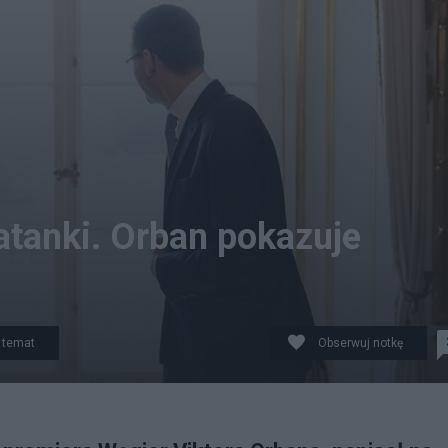
ratanki. Orban pokazuje
 temat
Obserwuj notkę
ierunku? Fot. archiw. KPRM