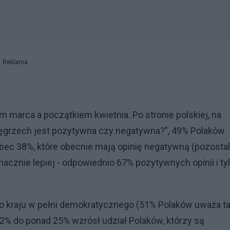
Reklama
marca a początkiem kwietnia. Po stronie polskiej, na
o Węgrzech jest pozytywna czy negatywna?", 49% Polaków
bec 38%, które obecnie mają opinię negatywną (pozostal
nacznie lepiej - odpowiednio 67% pozytywnych opinii i ty
ako kraju w pełni demokratycznego (51% Polaków uważa t
2% do ponad 25% wzrósł udział Polaków, którzy są