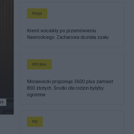
Rosja
Kreml wściekły po przemówieniu
Nawrockiego. Zacharowa dostała szału
800 plus
Morawiecki proponuje 3600 plus zamiast
800 złotych. Środki dla rodzin byłyby
ogromne
39
PiS