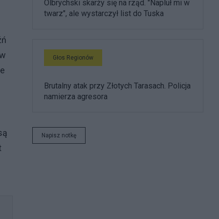
Olbrychski skarży się na rząd. "Napluł mi w
twarz", ale wystarczył list do Tuska
źń
 w
Głos Regionów
ie
Brutalny atak przy Złotych Tarasach. Policja
namierza agresora
są
Napisz notkę
t