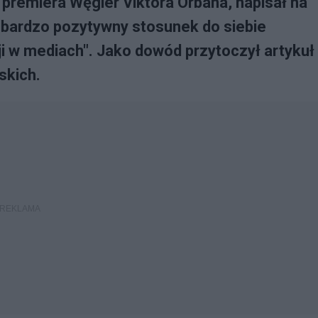
 premiera Węgier Viktora Orbana, napisał na
ą bardzo pozytywny stosunek do siebie
i w mediach". Jako dowód przytoczył artykuł
skich.