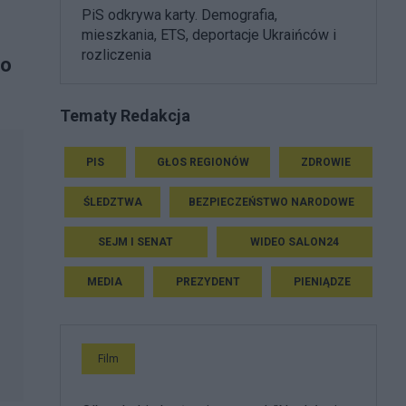
PiS odkrywa karty. Demografia,
mieszkania, ETS, deportacje Ukraińców i
rozliczenia
 o
Tematy Redakcja
PIS
GŁOS REGIONÓW
ZDROWIE
ŚLEDZTWA
BEZPIECZEŃSTWO NARODOWE
SEJM I SENAT
WIDEO SALON24
MEDIA
PREZYDENT
PIENIĄDZE
Film