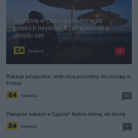
Drożyzna w Chorwacji odstrasza
polskich turystów. Rząd apelował o
obniżki cen
Redakcja
66
Wakacje europosłów. Jedni lecą pod palmy, inni zostają w
Polsce
Redakcja
35
Planujesz wakacje w Egipcie? Będzie łatwiej, ale drożej
Redakcja
1