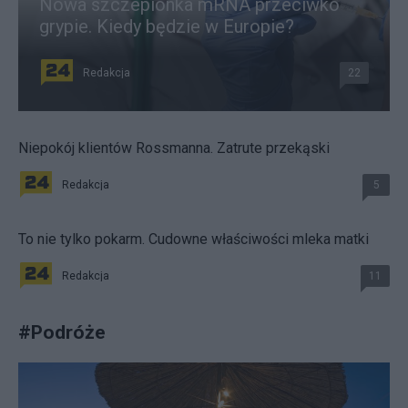
Nowa szczepionka mRNA przeciwko
grypie. Kiedy będzie w Europie?
Redakcja
22
Niepokój klientów Rossmanna. Zatrute przekąski
Redakcja
5
To nie tylko pokarm. Cudowne właściwości mleka matki
Redakcja
11
#
Podróże