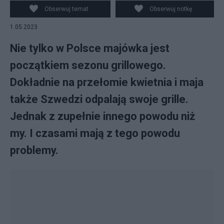
swoje grille. Fot. PAP/EPA/Ingo Wagner
Obserwuj temat
Obserwuj notkę
1.05.2023
Nie tylko w Polsce majówka jest
początkiem sezonu grillowego.
Dokładnie na przełomie kwietnia i maja
także Szwedzi odpalają swoje grille.
Jednak z zupełnie innego powodu niż
my. I czasami mają z tego powodu
problemy.