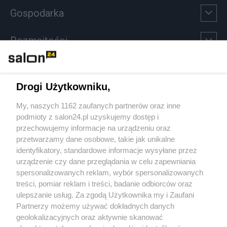
Gospodarka
Rozmaitości
Technologie
Drogi Użytkowniku,
Sport
My, naszych 1162 zaufanych partnerów oraz inne
podmioty z salon24.pl uzyskujemy dostęp i
Społeczeństwo
przechowujemy informacje na urządzeniu oraz
przetwarzamy dane osobowe, takie jak unikalne
Kultura
identyfikatory, standardowe informacje wysyłane przez
urządzenie czy dane przeglądania w celu zapewniania
spersonalizowanych reklam, wybór spersonalizowanych
treści, pomiar reklam i treści, badanie odbiorców oraz
ulepszanie usług. Za zgodą Użytkownika my i Zaufani
X
Facebook
Instagram
Youtube
Partnerzy możemy używać dokładnych danych
geolokalizacyjnych oraz aktywnie skanować