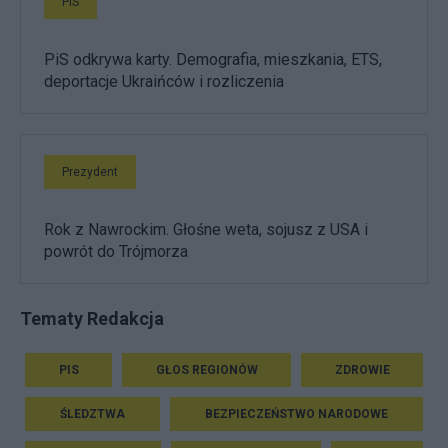
PiS
PiS odkrywa karty. Demografia, mieszkania, ETS,
deportacje Ukraińców i rozliczenia
Prezydent
Rok z Nawrockim. Głośne weta, sojusz z USA i
powrót do Trójmorza
Tematy Redakcja
PIS
GŁOS REGIONÓW
ZDROWIE
ŚLEDZTWA
BEZPIECZEŃSTWO NARODOWE