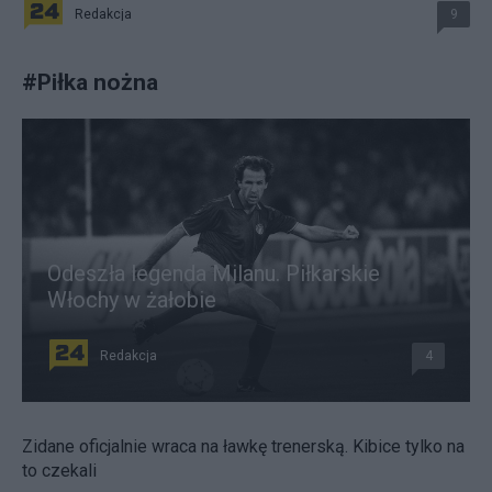
Redakcja
9
#
Piłka nożna
Odeszła legenda Milanu. Piłkarskie
Włochy w żałobie
Redakcja
4
Zidane oficjalnie wraca na ławkę trenerską. Kibice tylko na
to czekali