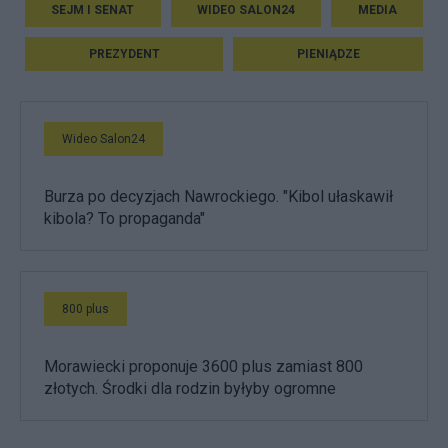
SEJM I SENAT
WIDEO SALON24
MEDIA
PREZYDENT
PIENIĄDZE
Wideo Salon24
Burza po decyzjach Nawrockiego. "Kibol ułaskawił
kibola? To propaganda"
800 plus
Morawiecki proponuje 3600 plus zamiast 800
złotych. Środki dla rodzin byłyby ogromne