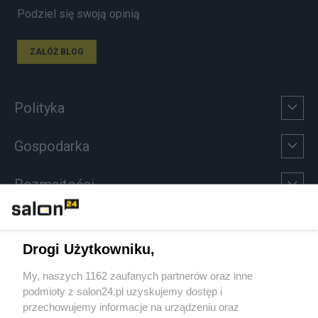
Podziel się swoją opinią
ZAŁÓŻ BLOG
Polityka
Gospodarka
Rozmaitości
Technologie
Drogi Użytkowniku,
Sport
My, naszych 1162 zaufanych partnerów oraz inne
podmioty z salon24.pl uzyskujemy dostęp i
Społeczeństwo
przechowujemy informacje na urządzeniu oraz