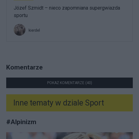
Józef Szmidt – nieco zapomniana supergwiazda
sportu
kierdel
Komentarze
POKAŻ KOMENTARZE (40)
Inne tematy w dziale
Sport
#
Alpinizm