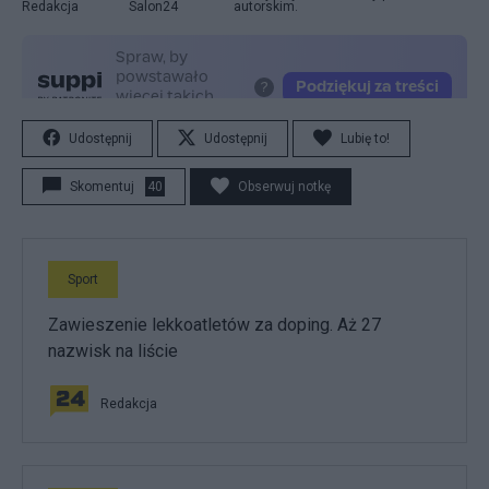
Redakcja
Salon24
autorskim.
Udostępnij
Udostępnij
Lubię to!
Skomentuj
40
Obserwuj notkę
Sport
Zawieszenie lekkoatletów za doping. Aż 27
nazwisk na liście
Redakcja