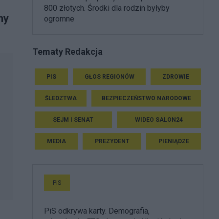
800 złotych. Środki dla rodzin byłyby
my
ogromne
Tematy Redakcja
PIS
GŁOS REGIONÓW
ZDROWIE
ŚLEDZTWA
BEZPIECZEŃSTWO NARODOWE
SEJM I SENAT
WIDEO SALON24
MEDIA
PREZYDENT
PIENIĄDZE
PiS
PiS odkrywa karty. Demografia,