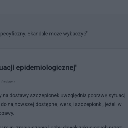
 specyficzny. Skandale może wybaczyć”
acji epidemiologicznej"
Reklama
y na dostawy szczepionek uwzględnia poprawę sytuacji
do najnowszej dostępnej wersji szczepionki, jeżeli w
 obawy.
 m.in. zmniejszenie liczby dawek zakupionych przez