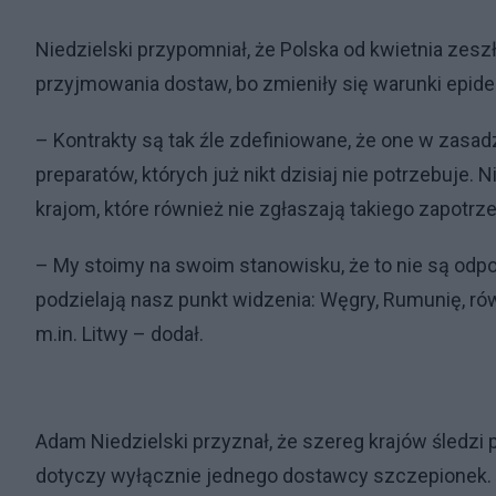
Niedzielski przypomniał, że Polska od kwietnia zesz
przyjmowania dostaw, bo zmieniły się warunki epid
– Kontrakty są tak źle zdefiniowane, że one w zas
preparatów, których już nikt dzisiaj nie potrzebuje
krajom, które również nie zgłaszają takiego zapotrz
– My stoimy na swoim stanowisku, że to nie są odpow
podzielają nasz punkt widzenia: Węgry, Rumunię, r
m.in. Litwy – dodał.
Adam Niedzielski przyznał, że szereg krajów śledzi po
dotyczy wyłącznie jednego dostawcy szczepionek. Z