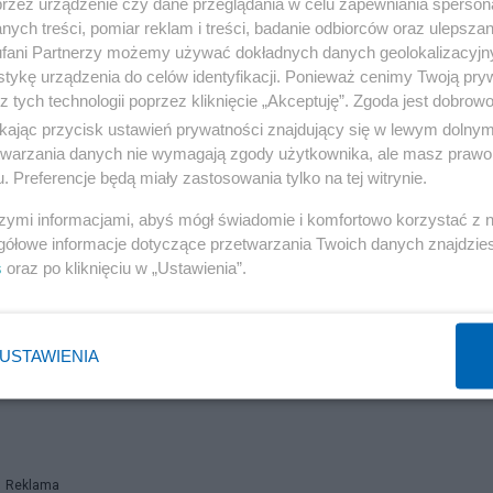
przez urządzenie czy dane przeglądania w celu zapewniania sperson
ych treści, pomiar reklam i treści, badanie odbiorców oraz ulepszan
fani Partnerzy możemy używać dokładnych danych geolokalizacyjn
tykę urządzenia do celów identyfikacji. Ponieważ cenimy Twoją pry
z tych technologii poprzez kliknięcie „Akceptuję”. Zgoda jest dobro
ikając przycisk ustawień prywatności znajdujący się w lewym dolny
etwarzania danych nie wymagają zgody użytkownika, ale masz prawo 
. Preferencje będą miały zastosowania tylko na tej witrynie.
szymi informacjami, abyś mógł świadomie i komfortowo korzystać z
gółowe informacje dotyczące przetwarzania Twoich danych znajdzi
s
oraz po kliknięciu w „Ustawienia”.
USTAWIENIA
Reklama