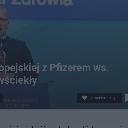
pejskiej z Pfizerem ws.
wściekły
Obserwuj notkę
giło