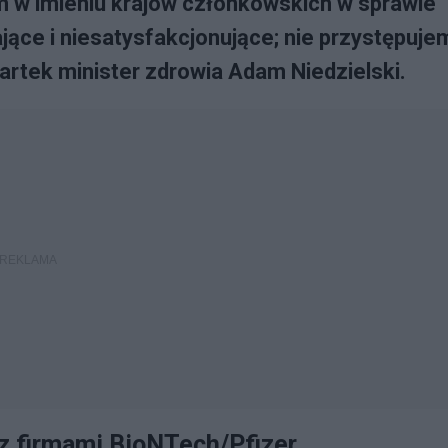
 w imieniu krajów członkowskich w sprawie
ące i niesatysfakcjonujące; nie przystępuje
artek minister zdrowia Adam Niedzielski.
z firmami BioNTech/Pfizer