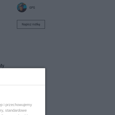
GPS
Napisz notkę
 My
ęp i przechowujemy
ory, standardowe