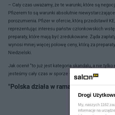
– Cały czas uważamy, że te warunki, które są nego
Pfizerem to są warunki absolutnie niewystarczające
porozumienia. Pfizer w ofercie, którą przedstawił KE
reprezentując interesu państw członkowskich wstępn
preparaty, które mają być zredukowane. Żąda zapłaty 
wynosi mniej więcej połowę ceny, którą za preparaty
Niedzielski.
Jak ocenił "to już jest kategoria skandalu, a nie t
jesteśmy cały czas w sporze – zaznaczył.
"Polska działa w ramach klauzuli siły
Drogi Użytkow
My, naszych 1162 zau
informacje na urządze