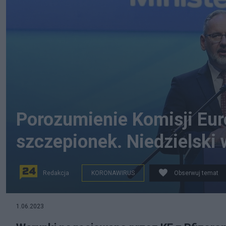
Porozumienie Komisji Euro
szczepionek. Niedzielski 
Redakcja
KORONAWIRUS
Obserwuj temat
Minister zdrowia Adam Niedzielski. Fot. PAP/Wojtek Jar
1.06.2023