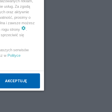
alizowanych reklam,
ie usług. Za zgodą
ych oraz aktywnie
watność, prosimy o
wolna i zawsze możesz
m rogu strony
.
sprzeciwić się
 naszych serwisów
esz w
Polityce
AKCEPTUJĘ