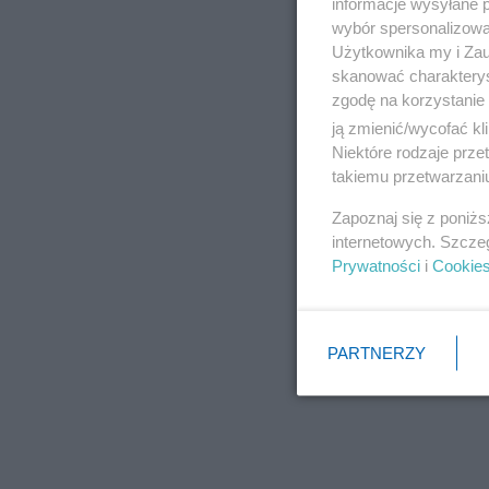
informacje wysyłane 
wybór spersonalizowan
Użytkownika my i Zau
skanować charakterys
zgodę na korzystanie 
ją zmienić/wycofać kl
Niektóre rodzaje prz
takiemu przetwarzaniu
Zapoznaj się z poniż
internetowych. Szcze
Prywatności
i
Cookie
PARTNERZY