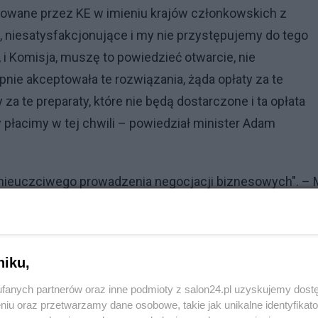
cjowane przez KE w imieniu krajów członkowskich z
, niesatysfakcjonujące i my nie przystępujemy do tego
, i Komisja, muszę to powiedzieć otwarcie, nie
ie akceptowała te rozwiązania, żąda opłaty za te
za te preparaty, które nie będą dostarczone i ta opłata
 płacimy w tej chwili – powiedział minister Adam
ylko nieuczciwego prowadzenia negocjacji biznesowych". –
 wyższej"
niku,
fanych partnerów oraz inne podmioty z salon24.pl uzyskujemy dost
niu oraz przetwarzamy dane osobowe, takie jak unikalne identyfikat