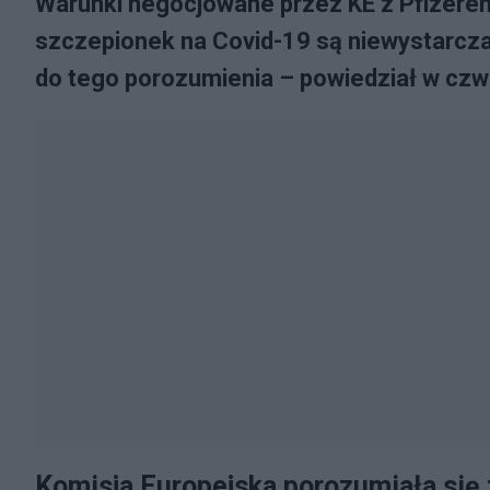
Warunki negocjowane przez KE z Pfizerem
szczepionek na Covid-19 są niewystarczaj
do tego porozumienia – powiedział w czw
Komisja Europejska porozumiała się 