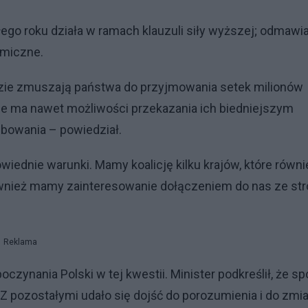
łego roku działa w ramach klauzuli siły wyższej; odmawi
emiczne.
adzie zmuszają państwa do przyjmowania setek milionów
. Nie ma nawet możliwości przekazania ich biedniejszym
ebowania – powiedział.
iednie warunki. Mamy koalicję kilku krajów, które równi
ównież mamy zainteresowanie dołączeniem do nas ze st
Reklama
czynania Polski w tej kwestii. Minister podkreślił, że sp
 pozostałymi udało się dojść do porozumienia i do zmi