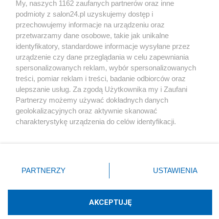
My, naszych 1162 zaufanych partnerów oraz inne
podmioty z salon24.pl uzyskujemy dostęp i
Społeczeństwo
przechowujemy informacje na urządzeniu oraz
przetwarzamy dane osobowe, takie jak unikalne
Kultura
identyfikatory, standardowe informacje wysyłane przez
urządzenie czy dane przeglądania w celu zapewniania
spersonalizowanych reklam, wybór spersonalizowanych
treści, pomiar reklam i treści, badanie odbiorców oraz
ulepszanie usług. Za zgodą Użytkownika my i Zaufani
X
Facebook
Instagram
Youtube
Partnerzy możemy używać dokładnych danych
geolokalizacyjnych oraz aktywnie skanować
charakterystykę urządzenia do celów identyfikacji.
Web Content Media sp. z o. o. © 2022
Ponieważ cenimy Twoją prywatność, prosimy o zgodę na
korzystanie z tych technologii poprzez kliknięcie
„Akceptuję”. Zgoda jest dobrowolna i zawsze możesz ją
Pomoc
O nas
Praca
Reklama
Kontakt
zmienić/wycofać klikając przycisk ustawień prywatności
PARTNERZY
USTAWIENIA
znajdujący się w lewym dolnym rogu strony
. Niektóre
rodzaje przetwarzania danych nie wymagają zgody
użytkownika, ale masz prawo sprzeciwić się takiemu
AKCEPTUJĘ
przetwarzaniu. Preferencje będą miały zastosowania tylko
Technologię dostarcza:
W3media.pl