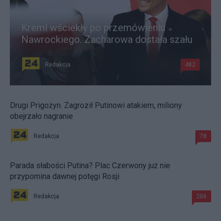
Kreml wściekły po przemówieniu
Nawrockiego. Zacharowa dostała szału
Redakcja
482
Drugi Prigożyn. Zagroził Putinowi atakiem, miliony
obejrzało nagranie
Redakcja
78
Parada słabości Putina? Plac Czerwony już nie
przypomina dawnej potęgi Rosji
Redakcja
206