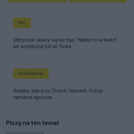
Film
Olbrychski skarży się na rząd. "Napluł mi w twarz",
ale wystarczył list do Tuska
Głos Regionów
Brutalny atak przy Złotych Tarasach. Policja
namierza agresora
Piszą na ten temat