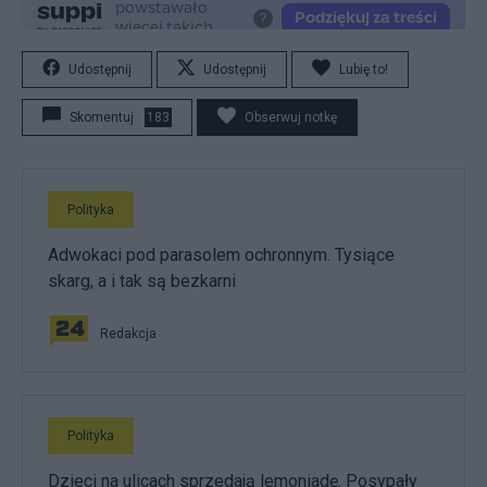
Udostępnij
Udostępnij
Lubię to!
Skomentuj
183
Obserwuj notkę
Polityka
Adwokaci pod parasolem ochronnym. Tysiące
skarg, a i tak są bezkarni
Redakcja
Polityka
Dzieci na ulicach sprzedają lemoniadę. Posypały