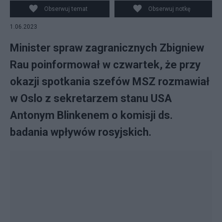
PAP/Andrzej Lange
Obserwuj temat
Obserwuj notkę
1.06.2023
Minister spraw zagranicznych Zbigniew
Rau poinformował w czwartek, że przy
okazji spotkania szefów MSZ rozmawiał
w Oslo z sekretarzem stanu USA
Antonym Blinkenem o komisji ds.
badania wpływów rosyjskich.