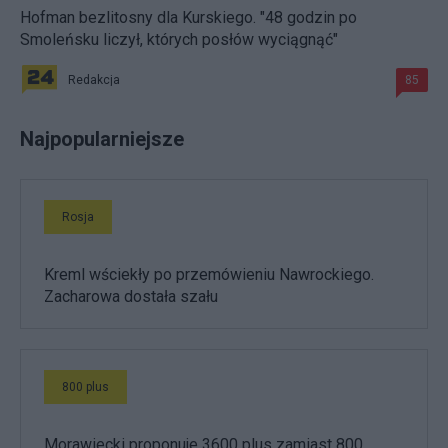
Hofman bezlitosny dla Kurskiego. "48 godzin po
Smoleńsku liczył, których posłów wyciągnąć"
Redakcja
85
Najpopularniejsze
Rosja
Kreml wściekły po przemówieniu Nawrockiego.
Zacharowa dostała szału
800 plus
Morawiecki proponuje 3600 plus zamiast 800