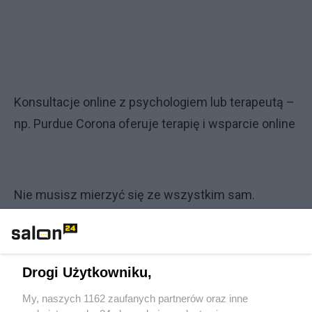
Konsultacje online z psychologiem lub terapeutą –
np. Purdue Corona oferuje terapię i wsparcie online
Nie musisz mierzyć się ze wszystkim sam.
Wsparcie istnieje i może odmienić życie. Szukanie
pomocy to oznaka siły, nie słabości. Każdy młody
człowiek zasługuje na wysłuchanie i profesjonalne
Drogi Użytkowniku,
wsparcie.
My, naszych 1162 zaufanych partnerów oraz inne