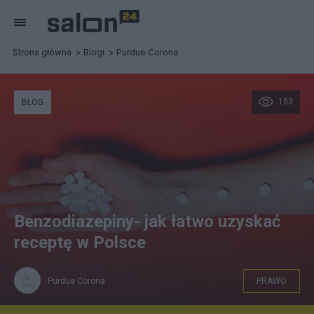
Strona główna
Blogi
Purdue Corona
153
BLOG
Benzodiazepiny- jak łatwo uzyskać
receptę w Polsce
Purdue Corona
PRAWO
Purdue Corona