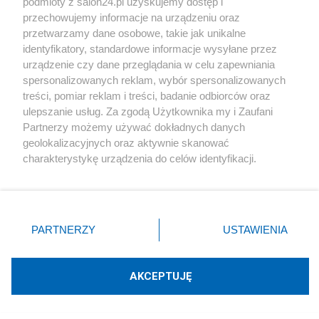
podmioty z salon24.pl uzyskujemy dostęp i
przechowujemy informacje na urządzeniu oraz
przetwarzamy dane osobowe, takie jak unikalne
Jeśli nie masz siły działać sm/a zapraszamy do
identyfikatory, standardowe informacje wysyłane przez
kontaktu z Terapeutą Purdue Corona- pamiętaj,
urządzenie czy dane przeglądania w celu zapewniania
spersonalizowanych reklam, wybór spersonalizowanych
Twoje życie jest najważniejsze.
treści, pomiar reklam i treści, badanie odbiorców oraz
ulepszanie usług. Za zgodą Użytkownika my i Zaufani
Partnerzy możemy używać dokładnych danych
geolokalizacyjnych oraz aktywnie skanować
charakterystykę urządzenia do celów identyfikacji.
Ponieważ cenimy Twoją prywatność, prosimy o zgodę na
korzystanie z tych technologii poprzez kliknięcie
„Akceptuję”. Zgoda jest dobrowolna i zawsze możesz ją
zmienić/wycofać klikając przycisk ustawień prywatności
PARTNERZY
USTAWIENIA
znajdujący się w lewym dolnym rogu strony
. Niektóre
rodzaje przetwarzania danych nie wymagają zgody
użytkownika, ale masz prawo sprzeciwić się takiemu
AKCEPTUJĘ
przetwarzaniu. Preferencje będą miały zastosowania tylko
na tej witrynie.