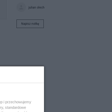
julian olech
Napisz notkę
że
ęp i przechowujemy
ory, standardowe