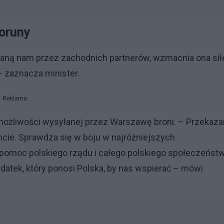
ioruny
ną nam przez zachodnich partnerów, wzmacnia ona sił
– zaznacza minister.
Reklama
możliwości wysyłanej przez Warszawę broni. – Przekaz
ncie. Sprawdza się w boju w najróżniejszych
pomoc polskiego rządu i całego polskiego społeczeństw
datek, który ponosi Polska, by nas wspierać – mówi