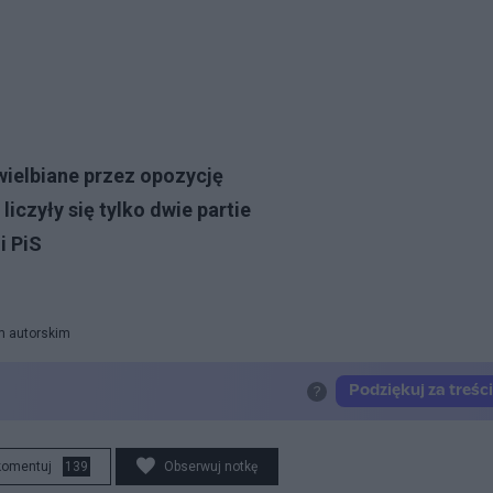
wielbiane przez opozycję
iczyły się tylko dwie partie
i PiS
m autorskim
komentuj
139
Obserwuj notkę