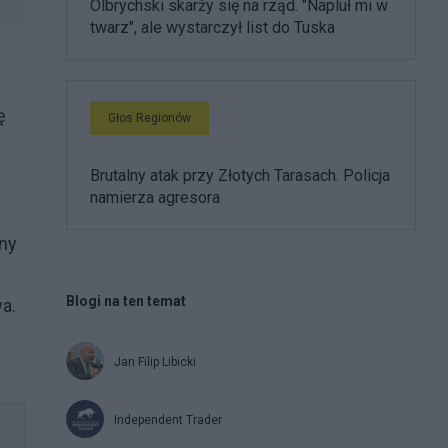
Olbrychski skarży się na rząd. "Napluł mi w
twarz", ale wystarczył list do Tuska
ę
Głos Regionów
Brutalny atak przy Złotych Tarasach. Policja
namierza agresora
any
Blogi na ten temat
a.
Jan Filip Libicki
Independent Trader