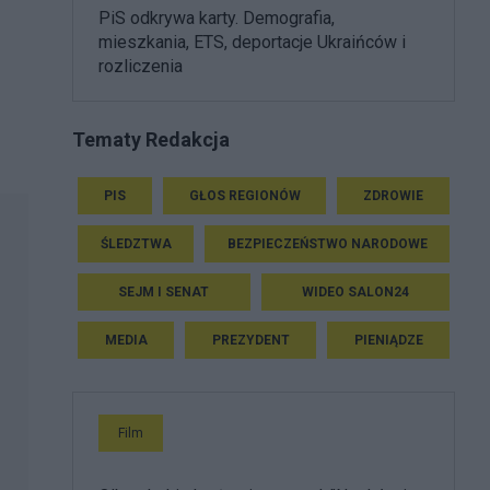
PiS odkrywa karty. Demografia,
mieszkania, ETS, deportacje Ukraińców i
rozliczenia
Tematy Redakcja
PIS
GŁOS REGIONÓW
ZDROWIE
ŚLEDZTWA
BEZPIECZEŃSTWO NARODOWE
SEJM I SENAT
WIDEO SALON24
MEDIA
PREZYDENT
PIENIĄDZE
Film