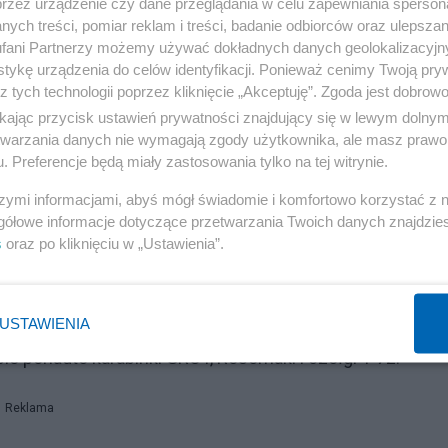
przez urządzenie czy dane przeglądania w celu zapewniania sperson
a by tej pomocy nie doceniała – podsumowuje Malar.
ych treści, pomiar reklam i treści, badanie odbiorców oraz ulepszan
fani Partnerzy możemy używać dokładnych danych geolokalizacyjn
tykę urządzenia do celów identyfikacji. Ponieważ cenimy Twoją pry
z tych technologii poprzez kliknięcie „Akceptuję”. Zgoda jest dobro
ikając przycisk ustawień prywatności znajdujący się w lewym dolny
 za pomocą produkowanych w Hucie Stalowa Wola
etwarzania danych nie wymagają zgody użytkownika, ale masz prawo 
rafiło do ukraińskiego wojska. AHS Krab po raz pierwszy
. Preferencje będą miały zastosowania tylko na tej witrynie.
 ocenie ukraińskich wojskowych największą zaletą tej
szymi informacjami, abyś mógł świadomie i komfortowo korzystać z
lskę osiemnastu Krabów, Kijów dodatkowo zamówił 56
gółowe informacje dotyczące przetwarzania Twoich danych znajdzi
s
oraz po kliknięciu w „Ustawienia”.
 WB Electronics. Jak wyjaśnia Malar, należą one do inne
USTAWIENIA
 równie użyteczne. – Polskie drony są niezawodne i zaw
obie ponadto karabinki GROT, Rosomaki i czołgi T-72.
Reklama