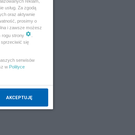
alizowanych reklam,
ie usług. Za zgodą
ych oraz aktywnie
watność, prosimy o
wolna i zawsze możesz
m rogu strony
.
sprzeciwić się
 naszych serwisów
esz w
Polityce
go
AKCEPTUJĘ
sze