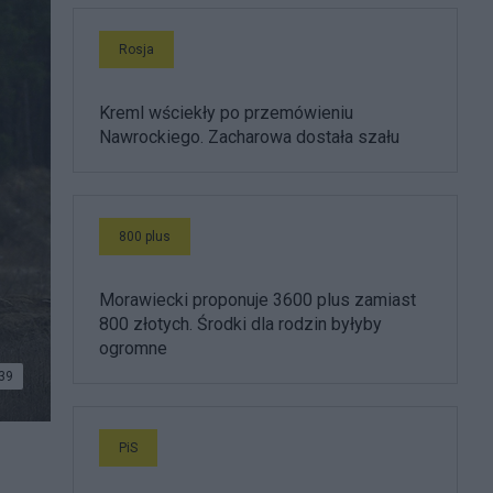
Rosja
Kreml wściekły po przemówieniu
Nawrockiego. Zacharowa dostała szału
800 plus
Morawiecki proponuje 3600 plus zamiast
800 złotych. Środki dla rodzin byłyby
ogromne
39
PiS