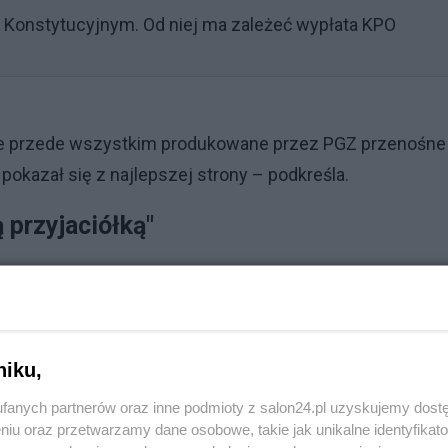
 Konstytucyjnym. Od niej ma zależeć wypłata KPO
bie przede wszystkim produkowane przez PGZ przenośne
pokazał się z najlepszej strony – podkreśla.
ą przyjaciółką"
Reklama
dostawę samobieżnych moździerzy Rak. – Jestem pewna, 
froncie i, tak jak reszta, zaprezentują się z najlepszej
niku,
fanych partnerów oraz inne podmioty z salon24.pl uzyskujemy dost
niu oraz przetwarzamy dane osobowe, takie jak unikalne identyfikat
ą, która podała nam rękę w najcięższym momencie dla