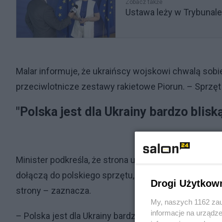
Zobacz także
Ustawa leży w Trybunale
Malar informuje, że ukraińscy wojskowi chwalą so
przeciwlotnicze zestawy rakietowe Piorun. – Sprzęt 
"Polska jest dla Ukrainy bardzo blisk
Minister podkreśla, że strona ukraińska czeka na 
dołączą do polskiego sprzętu, który już teraz jest na 
Drogi Użytkow
strony – zaznacza.
My, naszych 1162 zau
informacje na urządze
– Polska jest dla Ukrainy bardzo bliską przyjaciółk