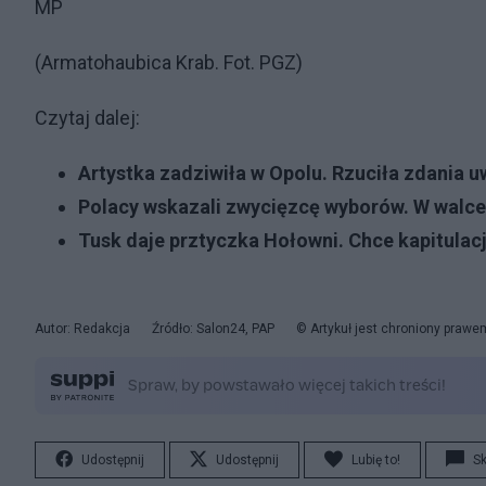
MP
(Armatohaubica Krab. Fot. PGZ)
Czytaj dalej:
Artystka zadziwiła w Opolu. Rzuciła zdania u
Polacy wskazali zwycięzcę wyborów. W walce l
Tusk daje prztyczka Hołowni. Chce kapitulacj
Autor: Redakcja
Źródło: Salon24, PAP
© Artykuł jest chroniony prawe
Udostępnij
Udostępnij
Lubię to!
S