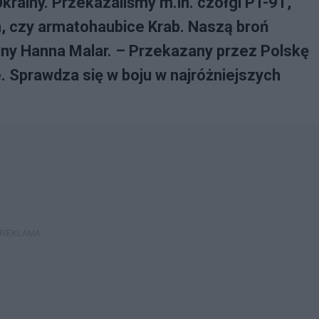
krainy. Przekazaliśmy m.in. czołgi PT-91,
n, czy armatohaubice Krab. Naszą broń
iny Hanna Malar. – Przekazany przez Polskę
e. Sprawdza się w boju w najróżniejszych