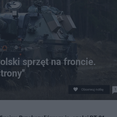
olski sprzęt na froncie.
strony"
1
Obserwuj notkę