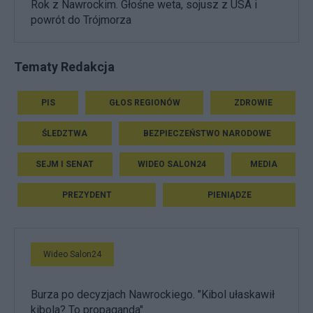
Rok z Nawrockim. Głośne weta, sojusz z USA i
powrót do Trójmorza
Tematy Redakcja
PIS
GŁOS REGIONÓW
ZDROWIE
ŚLEDZTWA
BEZPIECZEŃSTWO NARODOWE
SEJM I SENAT
WIDEO SALON24
MEDIA
PREZYDENT
PIENIĄDZE
Wideo Salon24
Burza po decyzjach Nawrockiego. "Kibol ułaskawił
kibola? To propaganda"