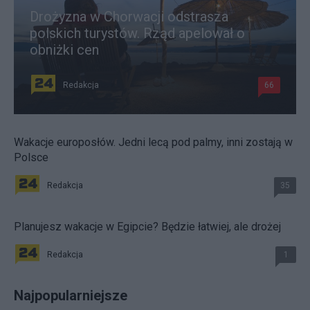
Drożyzna w Chorwacji odstrasza
polskich turystów. Rząd apelował o
obniżki cen
Redakcja
66
Wakacje europosłów. Jedni lecą pod palmy, inni zostają w
Polsce
Redakcja
35
Planujesz wakacje w Egipcie? Będzie łatwiej, ale drożej
Redakcja
1
Najpopularniejsze