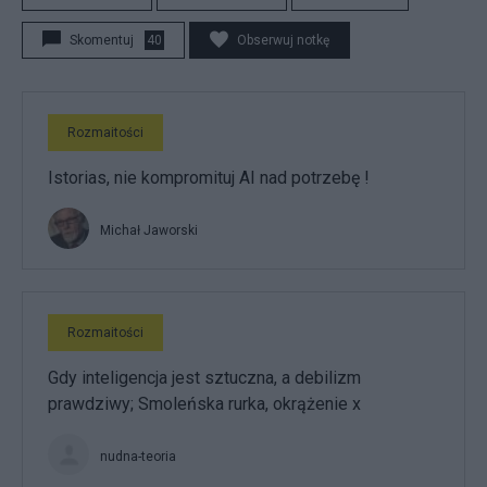
Skomentuj
40
Obserwuj notkę
Rozmaitości
Istorias, nie kompromituj AI nad potrzebę !
Michał Jaworski
Rozmaitości
Gdy inteligencja jest sztuczna, a debilizm
prawdziwy; Smoleńska rurka, okrążenie x
nudna-teoria