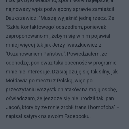
I tak jak było wiadomo, spór trwa w najlepsze, a
najnowszy wpis poświęcony sprawie zamieścił
Daukszewicz. "Muszę wyjaśnić jedną rzecz. Ze
'Szkła Kontaktowego' odszedłem, ponieważ
zaproponowano mi, żebym się w nim pojawiał
mniej więcej tak jak Jerzy Iwaszkiewicz z
'Uszanowaniem Państwu'. Powiedziałem, że
odchodzę, ponieważ taka obecność w programie
mnie nie interesuje. Dzisiaj czuję się tak silny, jak
Mołdawia po meczu z Polską, więc po
przeczytaniu wszystkich ataków na moją osobę,
oświadczam, że jeszcze się nie urodził taki pan
Jacoń, który by ze mnie zrobił trans i homofoba" –
napisał satyryk na swoim Facebooku.