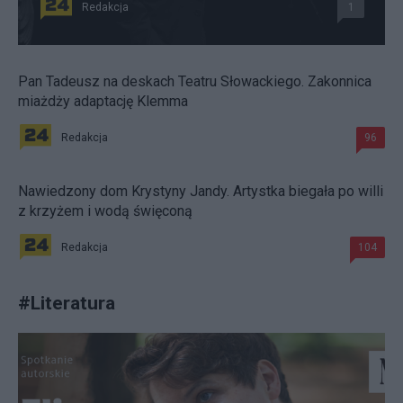
Redakcja
1
Pan Tadeusz na deskach Teatru Słowackiego. Zakonnica
miażdży adaptację Klemma
Redakcja
96
Nawiedzony dom Krystyny Jandy. Artystka biegała po willi
z krzyżem i wodą święconą
Redakcja
104
#
Literatura