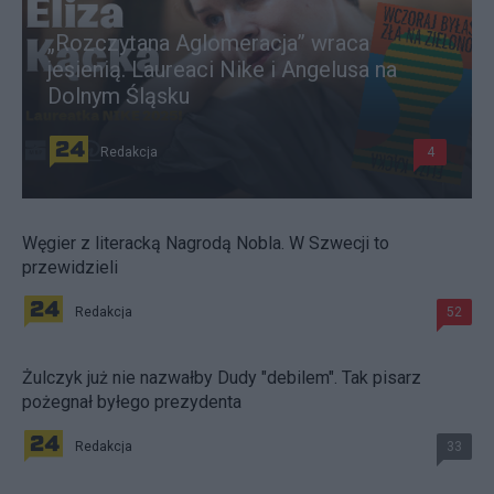
„Rozczytana Aglomeracja” wraca
jesienią. Laureaci Nike i Angelusa na
Dolnym Śląsku
Redakcja
4
Węgier z literacką Nagrodą Nobla. W Szwecji to
przewidzieli
Redakcja
52
Żulczyk już nie nazwałby Dudy "debilem". Tak pisarz
pożegnał byłego prezydenta
Redakcja
33