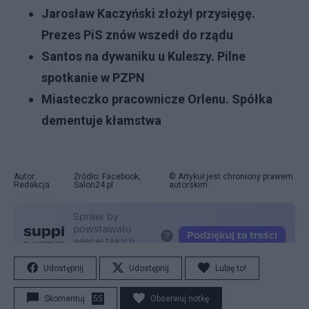
Jarosław Kaczyński złożył przysięgę.
Prezes PiS znów wszedł do rządu
Santos na dywaniku u Kuleszy. Pilne
spotkanie w PZPN
Miasteczko pracownicze Orlenu. Spółka
dementuje kłamstwa
Autor:
Źródło: Facebook,
© Artykuł jest chroniony prawem
Redakcja
Salon24.pl
autorskim.
Udostępnij
Udostępnij
Lubię to!
Skomentuj
55
Obserwuj notkę