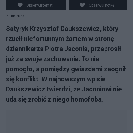
Facebook/Krzysztof Daukszewicz, Instagram/Piotr
Obserwuj temat
Obserwuj notkę
Jacoń)
21.06.2023
Satyryk Krzysztof Daukszewicz, który
rzucił niefortunnym żartem w stronę
dziennikarza Piotra Jaconia, przeprosił
już za swoje zachowanie. To nie
pomogło, a pomiędzy gwiazdami zaognił
się konflikt. W najnowszym wpisie
Daukszewicz twierdzi, że Jaconiowi nie
uda się zrobić z niego homofoba.