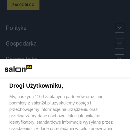
ZAŁÓŻ BLOG
Polityka
Gospodarka
Rozmaitości
Technologie
Drogi Użytkowniku,
Sport
My, naszych 1160 zaufanych partnerów oraz inne
podmioty z salon24.pl uzyskujemy dostęp i
Społeczeństwo
przechowujemy informacje na urządzeniu oraz
przetwarzamy dane osobowe, takie jak unikalne
Kultura
identyfikatory, standardowe informacje wysyłane przez
urządzenie czy dane przeglądania w celu zapewniania