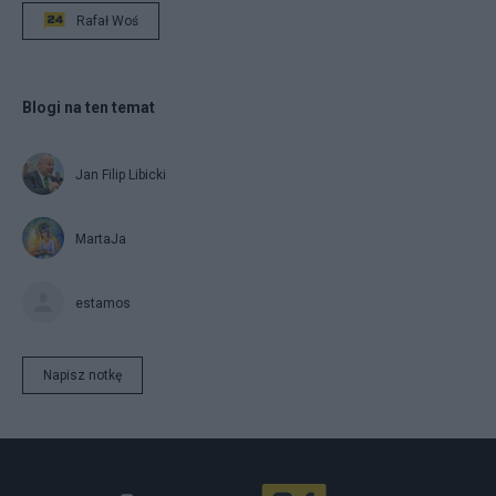
Rafał Woś
Blogi na ten temat
Jan Filip Libicki
MartaJa
estamos
Napisz notkę