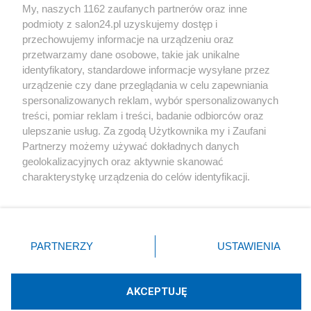
My, naszych 1162 zaufanych partnerów oraz inne
podmioty z salon24.pl uzyskujemy dostęp i
Społeczeństwo
przechowujemy informacje na urządzeniu oraz
przetwarzamy dane osobowe, takie jak unikalne
Kultura
identyfikatory, standardowe informacje wysyłane przez
urządzenie czy dane przeglądania w celu zapewniania
spersonalizowanych reklam, wybór spersonalizowanych
treści, pomiar reklam i treści, badanie odbiorców oraz
ulepszanie usług. Za zgodą Użytkownika my i Zaufani
X
Facebook
Instagram
Youtube
Partnerzy możemy używać dokładnych danych
geolokalizacyjnych oraz aktywnie skanować
charakterystykę urządzenia do celów identyfikacji.
Web Content Media sp. z o. o. © 2022
Ponieważ cenimy Twoją prywatność, prosimy o zgodę na
korzystanie z tych technologii poprzez kliknięcie
„Akceptuję”. Zgoda jest dobrowolna i zawsze możesz ją
Pomoc
O nas
Praca
Reklama
Kontakt
zmienić/wycofać klikając przycisk ustawień prywatności
PARTNERZY
USTAWIENIA
znajdujący się w lewym dolnym rogu strony
. Niektóre
rodzaje przetwarzania danych nie wymagają zgody
użytkownika, ale masz prawo sprzeciwić się takiemu
AKCEPTUJĘ
przetwarzaniu. Preferencje będą miały zastosowania tylko
Technologię dostarcza:
W3media.pl