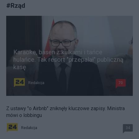
#
Rząd
Karaoke, basen z kulkami i tańce
hulańce. Tak resort "przepalał" publiczną
kasę
Redakcja
70
Z ustawy "o Airbnb" zniknęły kluczowe zapisy. Ministra
mówi o lobbingu
Redakcja
34