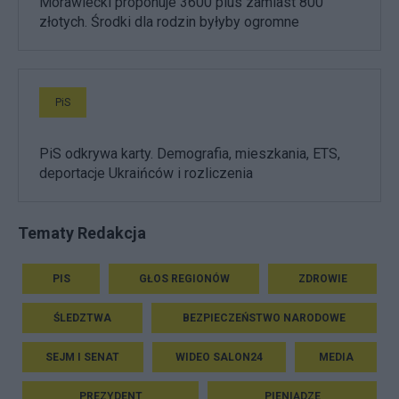
Morawiecki proponuje 3600 plus zamiast 800
złotych. Środki dla rodzin byłyby ogromne
PiS
PiS odkrywa karty. Demografia, mieszkania, ETS,
deportacje Ukraińców i rozliczenia
Tematy Redakcja
PIS
GŁOS REGIONÓW
ZDROWIE
ŚLEDZTWA
BEZPIECZEŃSTWO NARODOWE
SEJM I SENAT
WIDEO SALON24
MEDIA
PREZYDENT
PIENIĄDZE