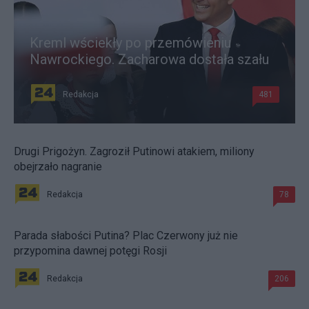
Kreml wściekły po przemówieniu
Nawrockiego. Zacharowa dostała szału
Redakcja
481
Drugi Prigożyn. Zagroził Putinowi atakiem, miliony
obejrzało nagranie
Redakcja
78
Parada słabości Putina? Plac Czerwony już nie
przypomina dawnej potęgi Rosji
Redakcja
206