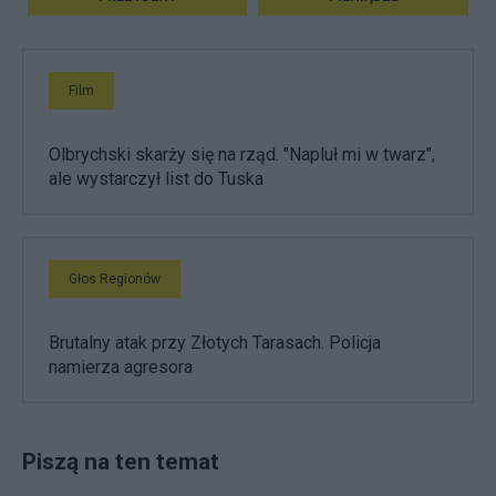
Film
Olbrychski skarży się na rząd. "Napluł mi w twarz",
ale wystarczył list do Tuska
Głos Regionów
Brutalny atak przy Złotych Tarasach. Policja
namierza agresora
Piszą na ten temat