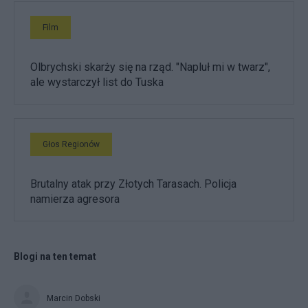
Film
Olbrychski skarży się na rząd. "Napluł mi w twarz",
ale wystarczył list do Tuska
Głos Regionów
Brutalny atak przy Złotych Tarasach. Policja
namierza agresora
Blogi na ten temat
Marcin Dobski