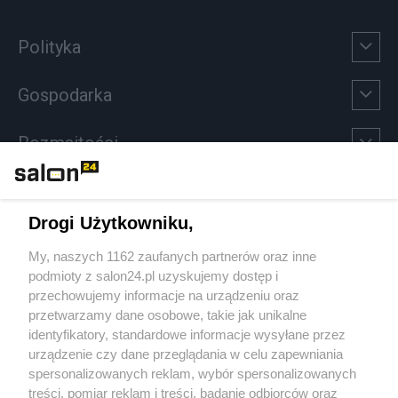
Polityka
Gospodarka
Rozmaitości
Technologie
Drogi Użytkowniku,
Sport
My, naszych 1162 zaufanych partnerów oraz inne
podmioty z salon24.pl uzyskujemy dostęp i
Społeczeństwo
przechowujemy informacje na urządzeniu oraz
przetwarzamy dane osobowe, takie jak unikalne
Kultura
identyfikatory, standardowe informacje wysyłane przez
urządzenie czy dane przeglądania w celu zapewniania
spersonalizowanych reklam, wybór spersonalizowanych
treści, pomiar reklam i treści, badanie odbiorców oraz