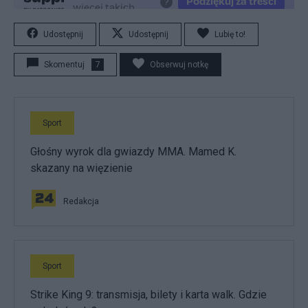
Udostępnij
Udostępnij
Lubię to!
Skomentuj
7
Obserwuj notkę
Sport
Głośny wyrok dla gwiazdy MMA. Mamed K.
skazany na więzienie
Redakcja
Sport
Strike King 9: transmisja, bilety i karta walk. Gdzie