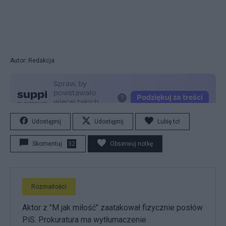
Autor: Redakcja
Udostępnij
Udostępnij
Lubię to!
Skomentuj
32
Obserwuj notkę
Rozmaitości
Aktor z "M jak miłość" zaatakował fizycznie posłów
PiS. Prokuratura ma wytłumaczenie