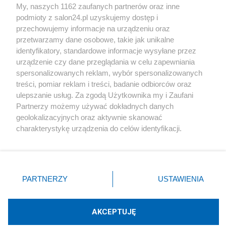
My, naszych 1162 zaufanych partnerów oraz inne
podmioty z salon24.pl uzyskujemy dostęp i
Społeczeństwo
przechowujemy informacje na urządzeniu oraz
przetwarzamy dane osobowe, takie jak unikalne
Kultura
identyfikatory, standardowe informacje wysyłane przez
urządzenie czy dane przeglądania w celu zapewniania
spersonalizowanych reklam, wybór spersonalizowanych
treści, pomiar reklam i treści, badanie odbiorców oraz
ulepszanie usług. Za zgodą Użytkownika my i Zaufani
X
Facebook
Instagram
Youtube
Partnerzy możemy używać dokładnych danych
geolokalizacyjnych oraz aktywnie skanować
charakterystykę urządzenia do celów identyfikacji.
Web Content Media sp. z o. o. © 2022
Ponieważ cenimy Twoją prywatność, prosimy o zgodę na
korzystanie z tych technologii poprzez kliknięcie
„Akceptuję”. Zgoda jest dobrowolna i zawsze możesz ją
Pomoc
O nas
Praca
Reklama
Kontakt
zmienić/wycofać klikając przycisk ustawień prywatności
PARTNERZY
USTAWIENIA
znajdujący się w lewym dolnym rogu strony
. Niektóre
rodzaje przetwarzania danych nie wymagają zgody
użytkownika, ale masz prawo sprzeciwić się takiemu
AKCEPTUJĘ
przetwarzaniu. Preferencje będą miały zastosowania tylko
Technologię dostarcza:
W3media.pl