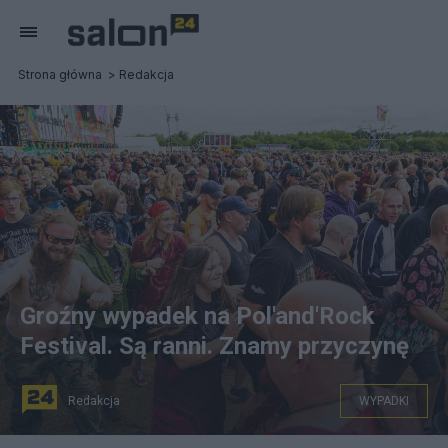
Strona główna
Redakcja
Groźny wypadek na Pol'and'Rock
Festival. Są ranni. Znamy przyczynę
Redakcja
WYPADKI
Pol'and'Rock Festival. Fot. PAP/Jerzy Muszyński