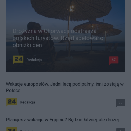
Drożyzna w Chorwacji odstrasza
polskich turystów. Rząd apelował o
obniżki cen
Redakcja
67
Wakacje europosłów. Jedni lecą pod palmy, inni zostają w
Polsce
Redakcja
35
Planujesz wakacje w Egipcie? Będzie łatwiej, ale drożej