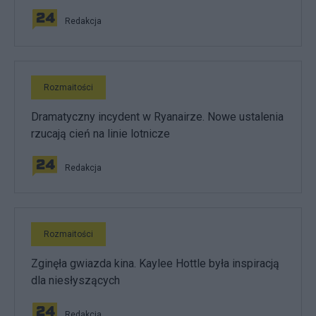
Redakcja
Rozmaitości
Dramatyczny incydent w Ryanairze. Nowe ustalenia
rzucają cień na linie lotnicze
Redakcja
Rozmaitości
Zginęła gwiazda kina. Kaylee Hottle była inspiracją
dla niesłyszących
Redakcja