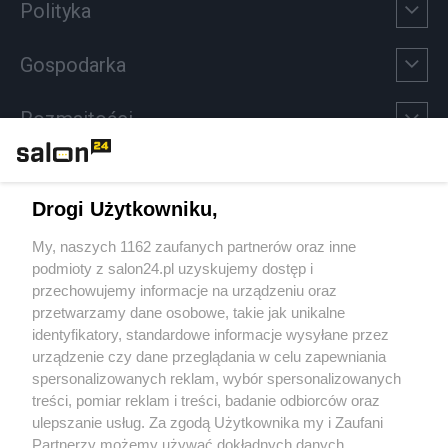
Polityka
Gospodarka
Rozmaitości
Technologie
Drogi Użytkowniku,
Sport
My, naszych 1162 zaufanych partnerów oraz inne
podmioty z salon24.pl uzyskujemy dostęp i
Społeczeństwo
przechowujemy informacje na urządzeniu oraz
przetwarzamy dane osobowe, takie jak unikalne
Kultura
identyfikatory, standardowe informacje wysyłane przez
urządzenie czy dane przeglądania w celu zapewniania
spersonalizowanych reklam, wybór spersonalizowanych
treści, pomiar reklam i treści, badanie odbiorców oraz
ulepszanie usług. Za zgodą Użytkownika my i Zaufani
X
Facebook
Instagram
Youtube
Partnerzy możemy używać dokładnych danych