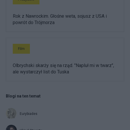
Rok z Nawrockim. Głośne weta, sojusz z USA i
powrót do Trójmorza
Film
Olbrychski skarży się na rząd. "Napluł mi w twarz",
ale wystarczył list do Tuska
Blogi na ten temat
Eurybiades