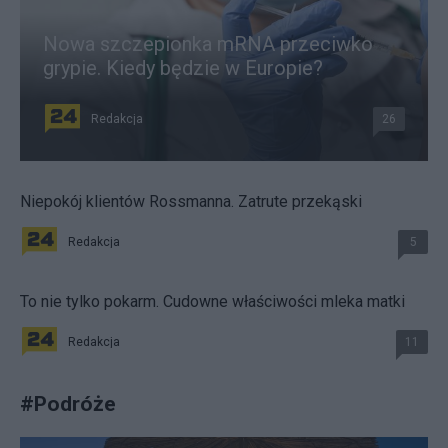
Nowa szczepionka mRNA przeciwko
grypie. Kiedy będzie w Europie?
Redakcja
26
Niepokój klientów Rossmanna. Zatrute przekąski
Redakcja
5
To nie tylko pokarm. Cudowne właściwości mleka matki
Redakcja
11
#
Podróże