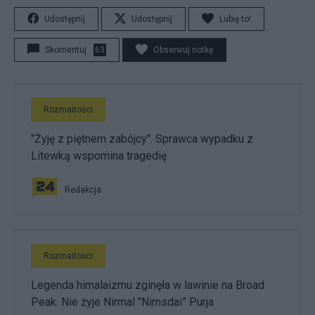
Udostępnij
Udostępnij
Lubię to!
Skomentuj
63
Obserwuj notkę
Rozmaitości
"Żyję z piętnem zabójcy". Sprawca wypadku z
Litewką wspomina tragedię
Redakcja
Rozmaitości
Legenda himalaizmu zginęła w lawinie na Broad
Peak. Nie żyje Nirmal "Nimsdai” Purja