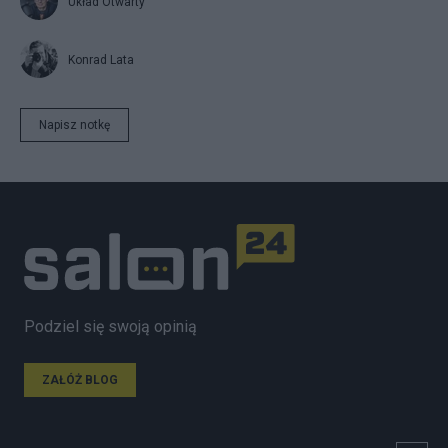
Układ Otwarty
Konrad Lata
Napisz notkę
Podziel się swoją opinią
ZAŁÓŻ BLOG