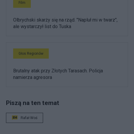
Film
Olbrychski skarży się na rząd. "Napluł mi w twarz",
ale wystarczył list do Tuska
Głos Regionów
Brutalny atak przy Złotych Tarasach. Policja
namierza agresora
Piszą na ten temat
Rafał Woś