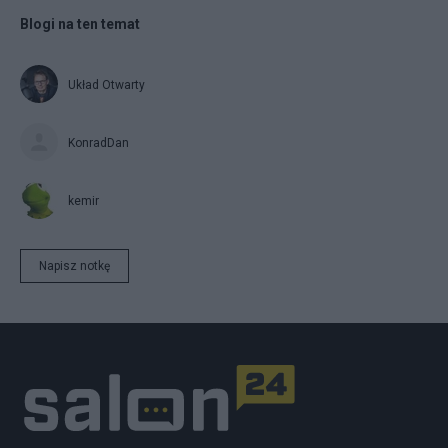
Blogi na ten temat
Układ Otwarty
KonradDan
kemir
Napisz notkę