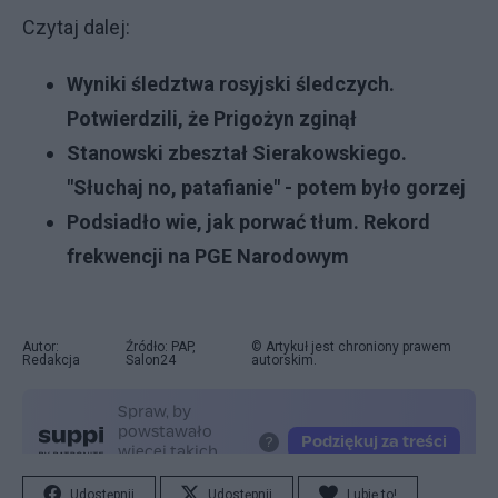
Czytaj dalej:
Wyniki śledztwa rosyjski śledczych.
Potwierdzili, że Prigożyn zginął
Stanowski zbeształ Sierakowskiego.
"Słuchaj no, patafianie" - potem było gorzej
Podsiadło wie, jak porwać tłum. Rekord
frekwencji na PGE Narodowym
Autor:
Źródło: PAP,
© Artykuł jest chroniony prawem
Redakcja
Salon24
autorskim.
Udostępnij
Udostępnij
Lubię to!