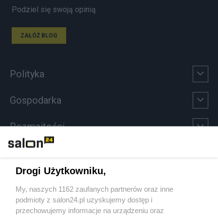
Podziel się swoją opinią
ZAŁÓŻ BLOG
Polityka
Gospodarka
Rozmaitości
Technologie
Drogi Użytkowniku,
Sport
My, naszych 1162 zaufanych partnerów oraz inne
podmioty z salon24.pl uzyskujemy dostęp i
Społeczeństwo
przechowujemy informacje na urządzeniu oraz