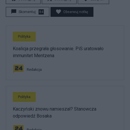
Skomentuj
84
Obserwuj notkę
Polityka
Koalicja przegrała głosowanie. PiS uratowało
immunitet Mentzena
Redakcja
Polityka
Kaczyński znowu namieszał? Stanowcza
odpowiedź Bosaka