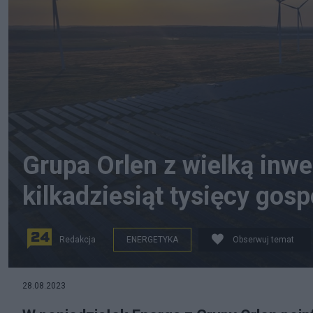
Grupa Orlen z wielką inwe
kilkadziesiąt tysięcy go
Redakcja
ENERGETYKA
Obserwuj temat
zdjęcie ilustracyjne / źródło: orlen.pl
28.08.2023