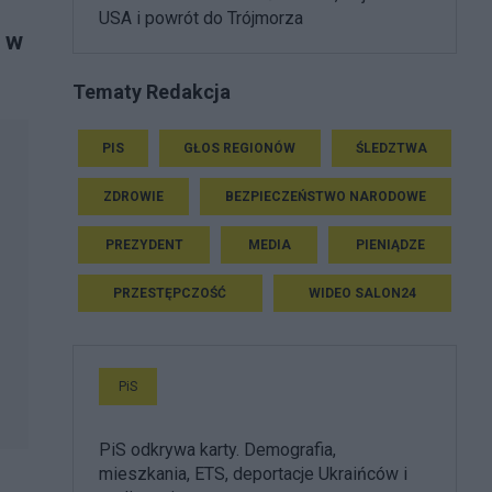
USA i powrót do Trójmorza
 w
Tematy Redakcja
PIS
GŁOS REGIONÓW
ŚLEDZTWA
ZDROWIE
BEZPIECZEŃSTWO NARODOWE
PREZYDENT
MEDIA
PIENIĄDZE
PRZESTĘPCZOŚĆ
WIDEO SALON24
PiS
PiS odkrywa karty. Demografia,
mieszkania, ETS, deportacje Ukraińców i