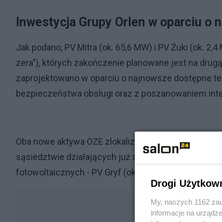
Inwestycja Grupy Orlen w oparciu o 
Jak podano, PV Mitra (ok. 65,6 MW) i PV Żuki (ok. 2,4
zera"), których zakończenie planowane jest na drug
zaprojektowano w oparciu o najnowsze dostępne te
bezpieczeństwa obsługi oraz z poszanowaniem inte
Oba nowe aktywa OZE zlokalizowane mają zostać w
sąsiedztwie działających już aktywów Energi: farm
fotowoltaicznych - PV Gryf (ok. 25 MW) i PV Przykon
Drogi Użytkow
My, naszych 1162 zau
informacje na urządze