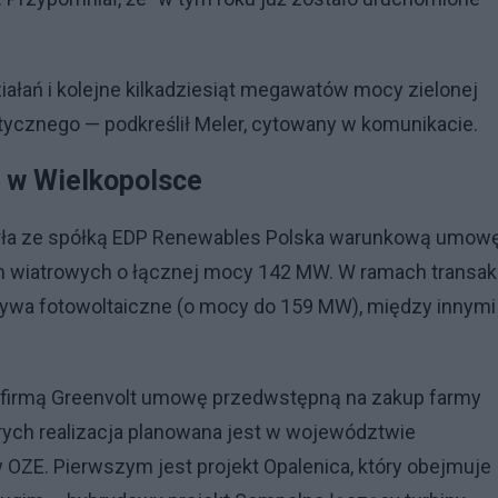
ałań i kolejne kilkadziesiąt megawatów mocy zielonej
etycznego — podkreślił Meler, cytowany w komunikacie.
e w Wielkopolsce
warła ze spółką EDP Renewables Polska warunkową umow
m wiatrowych o łącznej mocy 142 MW. W ramach transak
tywa fotowoltaiczne (o mocy do 159 MW), między innymi
 z firmą Greenvolt umowę przedwstępną na zakup farmy
tórych realizacja planowana jest w województwie
 OZE. Pierwszym jest projekt Opalenica, który obejmuje