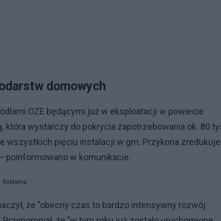
spodarstw domowych
źródłami OZE będącymi już w eksploatacji w powiecie
, która wystarczy do pokrycia zapotrzebowania ok. 80 ty
wszystkich pięciu instalacji w gm. Przykona zredukuje
e — poinformowano w komunikacie.
Reklama
naczył, że "obecny czas to bardzo intensywny rozwój
rzypomniał, że "w tym roku już zostało uruchomione