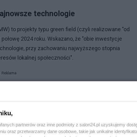
najnowsze technologie
 MW) to projekty typu green field (czyli realizowane "od
ą połowę 2024 roku. Wskazano, że "obie inwestycje
chnologie, przy zachowaniu najwyższego stopnia
resów lokalnej społeczności".
Reklama
 powiecie tureckim w województwie wielkopolskim, w
y wiatrowej Przykona o mocy 31 MW oraz dwóch instalacj
a (ok. 1 MW).
niku,
fanych partnerów oraz inne podmioty z salon24.pl uzyskujemy dost
niu oraz przetwarzamy dane osobowe, takie jak unikalne identyfikat