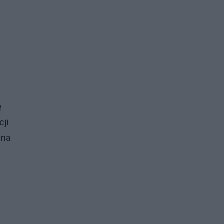
ę
cji
 na