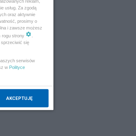
alizowanych reklam,
ie usług. Za zgodą
ych oraz aktywnie
watność, prosimy o
wolna i zawsze możesz
m rogu strony
.
sprzeciwić się
 naszych serwisów
esz w
Polityce
AKCEPTUJĘ