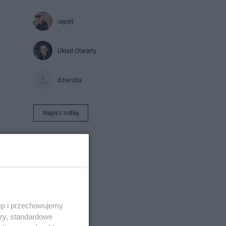
report
Układ Otwarty
dzierzba
Napisz notkę
i
ęp i przechowujemy
ory, standardowe