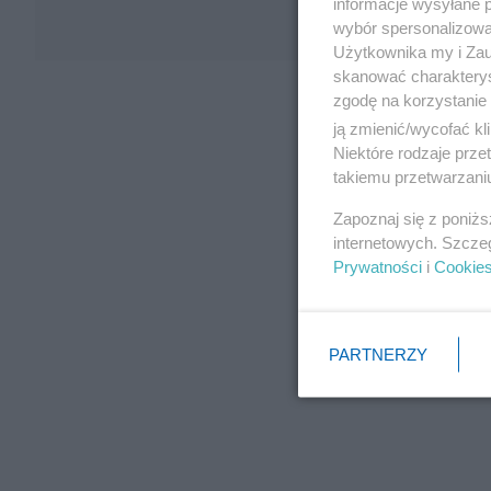
informacje wysyłane 
wybór spersonalizowan
Użytkownika my i Zau
skanować charakterys
zgodę na korzystanie 
ją zmienić/wycofać kl
Niektóre rodzaje prz
takiemu przetwarzaniu
Zapoznaj się z poniż
internetowych. Szcze
Prywatności
i
Cookie
PARTNERZY