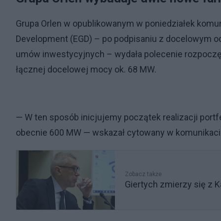
Grupa Orlen w opublikowanym w poniedziałek komun
Development (EGD) – po podpisaniu z docelowym o
umów inwestycyjnych – wydała polecenie rozpoczęc
łącznej docelowej mocy ok. 68 MW.
— W ten sposób inicjujemy początek realizacji port
obecnie 600 MW — wskazał cytowany w komunikaci
Zobacz także
Giertych zmierzy się z 