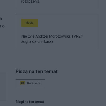
rozliczenia
ch
Media
h o
Nie żyje Andrzej Morozowski. TVN24
żegna dziennikarza
Piszą na ten temat
Rafał Woś
Blogi na ten temat