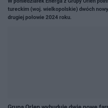
W poniedziałek Energa z Grupy Orlen poi
tureckim (woj. wielkopolskie) dwóch now
drugiej połowie 2024 roku.
Grupa Orlen wybuduje dwie nowe far