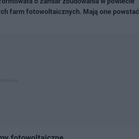
nformowała o zamiar zbudowania w powiecie
ych farm fotowoltaicznych. Mają one powstać
my fotowoltaiczne