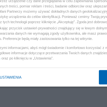
przez urządzenie czy dane przeglądania w celu zapewniania sperson
ych treści, pomiar reklam i treści, badanie odbiorców oraz ulepszan
fani Partnerzy możemy używać dokładnych danych geolokalizacyjn
tykę urządzenia do celów identyfikacji. Ponieważ cenimy Twoją pry
z tych technologii poprzez kliknięcie „Akceptuję”. Zgoda jest dobro
ikając przycisk ustawień prywatności znajdujący się w lewym dolny
etwarzania danych nie wymagają zgody użytkownika, ale masz prawo 
. Preferencje będą miały zastosowania tylko na tej witrynie.
szymi informacjami, abyś mógł świadomie i komfortowo korzystać z
gółowe informacje dotyczące przetwarzania Twoich danych znajdzi
s
oraz po kliknięciu w „Ustawienia”.
USTAWIENIA