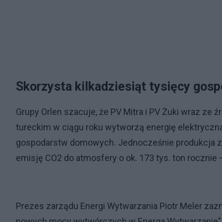
Skorzysta kilkadziesiąt tysięcy go
Grupy Orlen szacuje, że PV Mitra i PV Żuki wraz ze 
tureckim w ciągu roku wytworzą energię elektryczną
gospodarstw domowych. Jednocześnie produkcja ze 
emisję CO2 do atmosfery o ok. 173 tys. ton roczni
Prezes zarządu Energi Wytwarzania Piotr Meler zaz
nowych mocy wytwórczych w Energa Wytwarzanie". P