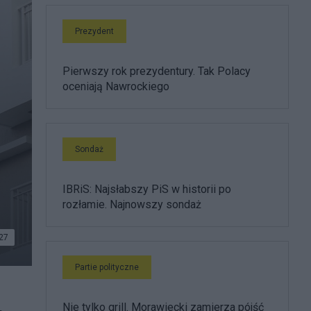
Prezydent
Pierwszy rok prezydentury. Tak Polacy
oceniają Nawrockiego
Sondaż
IBRiS: Najsłabszy PiS w historii po
rozłamie. Najnowszy sondaż
27
Partie polityczne
Nie tylko grill. Morawiecki zamierza pójść