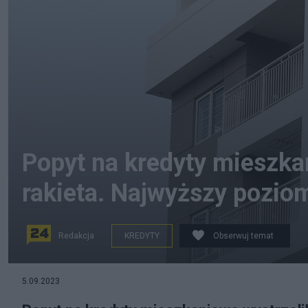
Popyt na kredyty mieszka
rakieta. Najwyższy poziom
Redakcja
KREDYTY
Obserwuj temat
fot. Canva
5.09.2023