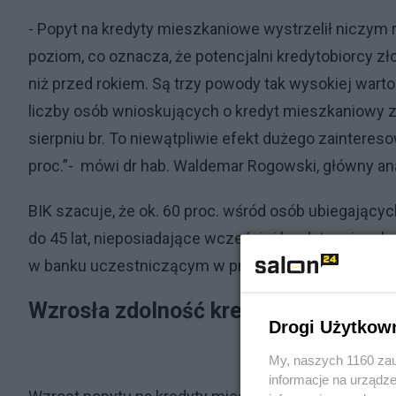
- Popyt na kredyty mieszkaniowe wystrzelił niczym 
poziom, co oznacza, że potencjalni kredytobiorcy zł
niż przed rokiem. Są trzy powody tak wysokiej wart
liczby osób wnioskujących o kredyt mieszkaniowy z 1
sierpniu br. To niewątpliwie efekt dużego zainter
proc.”- mówi dr hab. Waldemar Rogowski, główny ana
BIK szacuje, że ok. 60 proc. wśród osób ubiegającyc
do 45 lat, nieposiadające wcześniej kredytu mieszka
w banku uczestniczącym w programie
Wzrosła zdolność kredytowa potencj
Drogi Użytkow
My, naszych 1160 zau
informacje na urządze