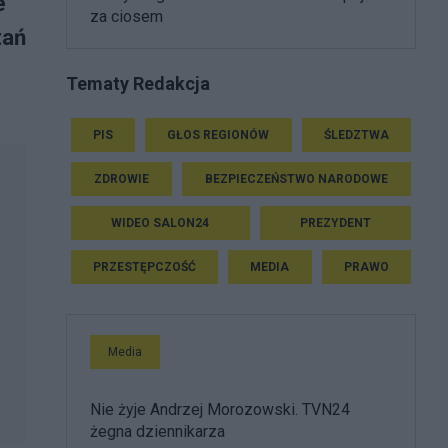
e
za ciosem
tań
Tematy Redakcja
PIS
GŁOS REGIONÓW
ŚLEDZTWA
ZDROWIE
BEZPIECZEŃSTWO NARODOWE
WIDEO SALON24
PREZYDENT
PRZESTĘPCZOŚĆ
MEDIA
PRAWO
Media
Nie żyje Andrzej Morozowski. TVN24
żegna dziennikarza