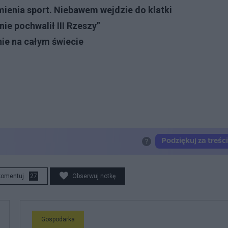
mienia sport. Niebawem wejdzie do klatki
nie pochwalił III Rzeszy”
ie na całym świecie
komentuj
27
Obserwuj notkę
Gospodarka