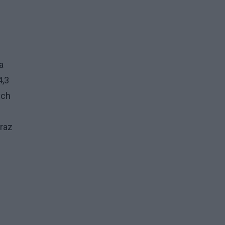
a
4,3
ych
raz