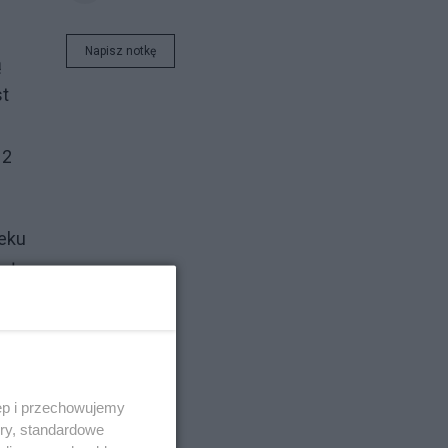
Napisz notkę
ą
st
 2
ieku
zł
ęp i przechowujemy
ory, standardowe