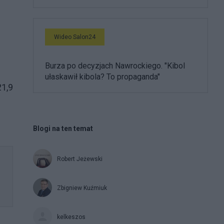
Wideo Salon24
Burza po decyzjach Nawrockiego. "Kibol
ułaskawił kibola? To propaganda"
21,9
Blogi na ten temat
Robert Jeżewski
Zbigniew Kuźmiuk
kelkeszos