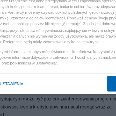
e z poprawy zdolności kredytowej tych potencjalnych
przez urządzenie czy dane przeglądania w celu zapewniania sperson
ych treści, pomiar reklam i treści, badanie odbiorców oraz ulepszan
mogą być beneficjentami programu "Bezpieczny Kredyt 2
fani Partnerzy możemy używać dokładnych danych geolokalizacyjn
tu wynagrodzeń, spadku WIBOR-u w oczekiwaniu na spadk
tykę urządzenia do celów identyfikacji. Ponieważ cenimy Twoją pry
z tych technologii poprzez kliknięcie „Akceptuję”. Zgoda jest dobro
z KNF poziomu bufora na stopę procentową.
ikając przycisk ustawień prywatności znajdujący się w lewym dolny
etwarzania danych nie wymagają zgody użytkownika, ale masz prawo 
tać, że w sierpniu 2022 r. o kredyt mieszkaniowy
. Preferencje będą miały zastosowania tylko na tej witrynie.
007 r. co spowodowało najniższy historycznie odczyt
szymi informacjami, abyś mógł świadomie i komfortowo korzystać z
dla sierpnia br. Właśnie efekt statystyczny niskiej baz
gółowe informacje dotyczące przetwarzania Twoich danych znajdzi
 obecny odczyt BIK Indeksu PKM. Po trzecie, wpływ na t
s
oraz po kliknięciu w „Ustawienia”.
j kwoty wnioskowanego kredytu aż o 1/5 wyższy w
. Waldemar Rogowski.
USTAWIENIA
 kredyt mieszkaniowy oraz średnią kwotę wnioskowanego
o decydującym może być poziom zainteresowania program
ioskowana kwota kredytu powinna nadal rosnąć wraz ze
rt.