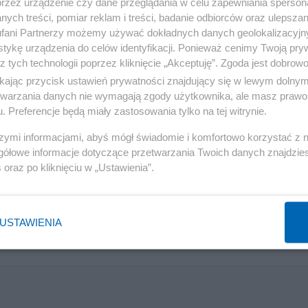
przez urządzenie czy dane przeglądania w celu zapewniania sperson
lacji jest wysoka baza statystyczna sprzed roku.
ych treści, pomiar reklam i treści, badanie odbiorców oraz ulepszan
sły mdm o 1,6 proc.
fani Partnerzy możemy używać dokładnych danych geolokalizacyjn
tykę urządzenia do celów identyfikacji. Ponieważ cenimy Twoją pry
z tych technologii poprzez kliknięcie „Akceptuję”. Zgoda jest dobro
z czwarty miesiąc z rzędu, ceny paliw, które we wrześn
ikając przycisk ustawień prywatności znajdujący się w lewym dolny
lektrycznej w ciągu roku, poniżej którego to limitu cena
etwarzania danych nie wymagają zgody użytkownika, ale masz prawo 
ącznie więc we wrześniu czynników dezinflacyjnych było
. Preferencje będą miały zastosowania tylko na tej witrynie.
szymi informacjami, abyś mógł świadomie i komfortowo korzystać z
gółowe informacje dotyczące przetwarzania Twoich danych znajdzi
e spowolni. - O tym, jaka będzie inflacja na koniec roku,
s
oraz po kliknięciu w „Ustawienia”.
ię, że w ostatnim kwartale roku ceny paliw pójdą wyraź
ok. 7 proc. - zaznacza Antoniak.
USTAWIENIA
Reklama