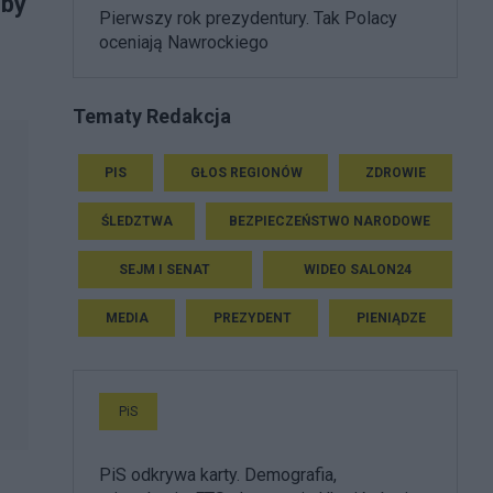
oby
Pierwszy rok prezydentury. Tak Polacy
oceniają Nawrockiego
Tematy Redakcja
PIS
GŁOS REGIONÓW
ZDROWIE
ŚLEDZTWA
BEZPIECZEŃSTWO NARODOWE
SEJM I SENAT
WIDEO SALON24
MEDIA
PREZYDENT
PIENIĄDZE
PiS
PiS odkrywa karty. Demografia,