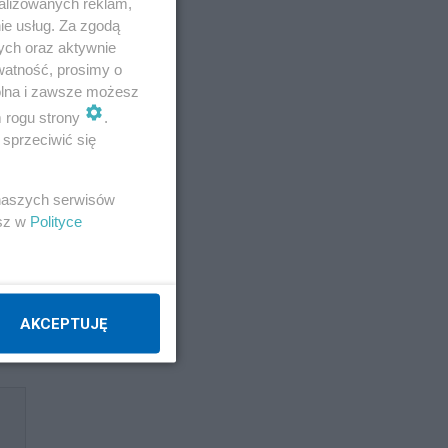
alizowanych reklam,
ie usług. Za zgodą
ych oraz aktywnie
watność, prosimy o
wolna i zawsze możesz
iu
m rogu strony
.
sprzeciwić się
 naszych serwisów
esz w
Polityce
nie
AKCEPTUJĘ