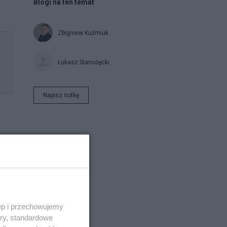
Blogi na ten temat
Zbigniew Kuźmiuk
Łukasz Sianożęcki
Napisz notkę
sta
ęp i przechowujemy
ory, standardowe