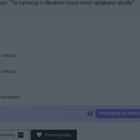
e. "Ta narracja o Ukrainie może mieć opłakane skutki"
Reklama
Reklama
m autorskim.
komentuj
64
Obserwuj notkę