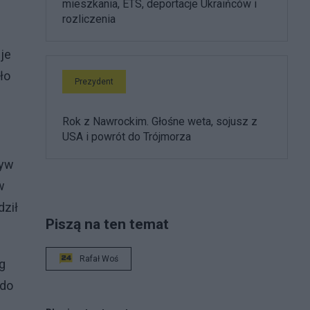
mieszkania, ETS, deportacje Ukraińców i
rozliczenia
je
ło
Prezydent
Rok z Nawrockim. Głośne weta, sojusz z
USA i powrót do Trójmorza
ływ
w
dził
Piszą na ten temat
Rafał Woś
g
 do