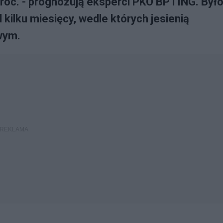
roc. - prognozują eksperci PKO BP i ING. Był
kilku miesięcy, wedle których jesienią
wym.