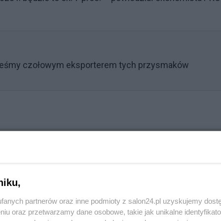
esteśmy czołowym eksporterem tych przysmaków
Reklama
zie jeszcze bardziej korzystny. - Wrzesień przyniósł
niku,
adła do 8,3 proc. z 10,1 proc. w sierpniu - ocenił ekonomi
fanych partnerów oraz inne podmioty z salon24.pl uzyskujemy dost
niu oraz przetwarzamy dane osobowe, takie jak unikalne identyfikat