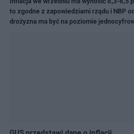
Inflacja we wrześniu ma wynosić 8,3-8,5 p
to zgodne z zapowiedziami rządu i NBP od 
drożyzna ma być na poziomie jednocyfro
GUS przedstawi dane o inflacji