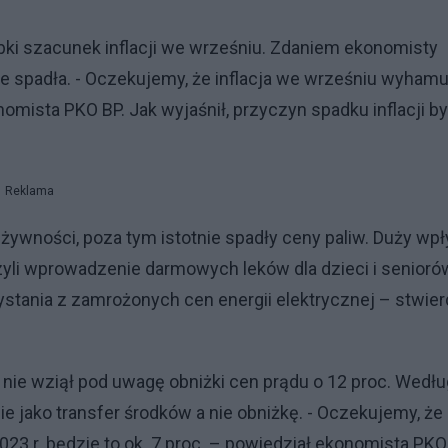
bki szacunek inflacji we wrześniu. Zdaniem ekonomisty
ie spadła. - Oczekujemy, że inflacja we wrześniu wyhamu
nomista PKO BP. Jak wyjaśnił, przyczyn spadku inflacji by
Reklama
żywności, poza tym istotnie spadły ceny paliw. Duży wp
czyli wprowadzenie darmowych leków dla dzieci i senioró
stania z zamrożonych cen energii elektrycznej – stwier
i nie wziął pod uwagę obniżki cen prądu o 12 proc. Wedłu
 jako transfer środków a nie obniżkę. - Oczekujemy, że
2023 r. będzie to ok. 7 proc. – powiedział ekonomista PKO