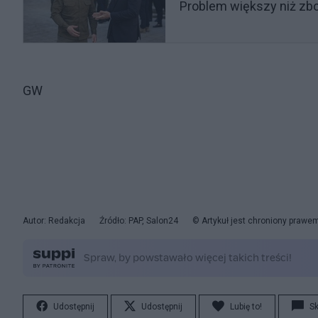
Problem większy niż zboż
GW
Autor: Redakcja
Źródło: PAP, Salon24
© Artykuł jest chroniony prawe
Udostępnij
Udostępnij
Lubię to!
S