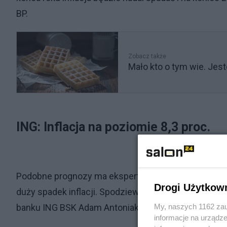
BP.
Zobacz także
Mało kto o tym wie. J
ING: Inflacja na poziomie 8,3 proc.
Podobne prognozy ma ekspert ING, szacunek GUS będ
Drogi Użytkow
duży spadek inflacji. Spodziewamy się, że inflacja sp
My, naszych 1162 zau
banku ING BSK Adam Antoniak.
informacje na urządze