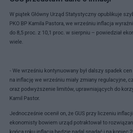
W piątek Główny Urząd Statystyczny opublikuje szy
PKO BP Kamila Pastora, we wrześniu inflacja wyraźn
do 8,5 proc. z 10,1 proc. w sierpniu – powiedział eko
wiele.
- We wrześniu kontynuowany był dalszy spadek cen 
na inflację we wrześniu miały zmiany regulacyjne, 
oraz podwyższenie limitów, uprawniających do korzy
Kamil Pastor.
Jednocześnie ocenił on, że GUS przy liczeniu inflacj
ekonomisty bowiem urząd potraktował to rozwiązanie
końca roku inflacja będzie nadal spadać i na koniec 