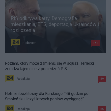
PiS odkrywa karty. Demografia,
mieszkania, ETS, deportacje Ukraińców i
rozliczenia
Redakcja
154
Rozłam, który może zamienić się w sojusz. Terlecki
zdradza tajemnice z posiedzeń PiS
Redakcja
89
Hofman bezlitosny dla Kurskiego. "48 godzin po
Smoleńsku liczył, których posłów wyciągnąć"
Redakcja
85