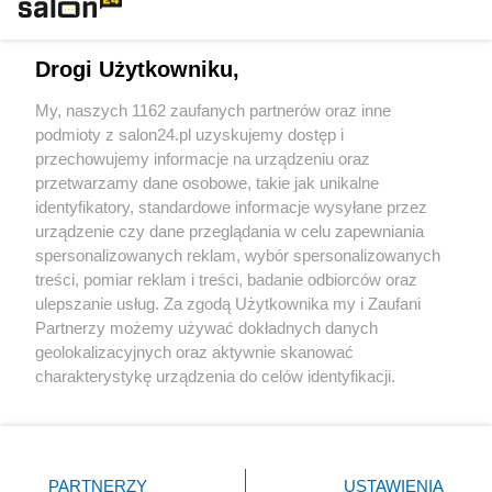
Technologie
Drogi Użytkowniku,
Sport
My, naszych 1162 zaufanych partnerów oraz inne
podmioty z salon24.pl uzyskujemy dostęp i
Społeczeństwo
przechowujemy informacje na urządzeniu oraz
przetwarzamy dane osobowe, takie jak unikalne
Kultura
identyfikatory, standardowe informacje wysyłane przez
urządzenie czy dane przeglądania w celu zapewniania
spersonalizowanych reklam, wybór spersonalizowanych
treści, pomiar reklam i treści, badanie odbiorców oraz
ulepszanie usług. Za zgodą Użytkownika my i Zaufani
X
Facebook
Instagram
Youtube
Partnerzy możemy używać dokładnych danych
geolokalizacyjnych oraz aktywnie skanować
charakterystykę urządzenia do celów identyfikacji.
Web Content Media sp. z o. o. © 2022
Ponieważ cenimy Twoją prywatność, prosimy o zgodę na
korzystanie z tych technologii poprzez kliknięcie
„Akceptuję”. Zgoda jest dobrowolna i zawsze możesz ją
Pomoc
O nas
Praca
Reklama
Kontakt
zmienić/wycofać klikając przycisk ustawień prywatności
PARTNERZY
USTAWIENIA