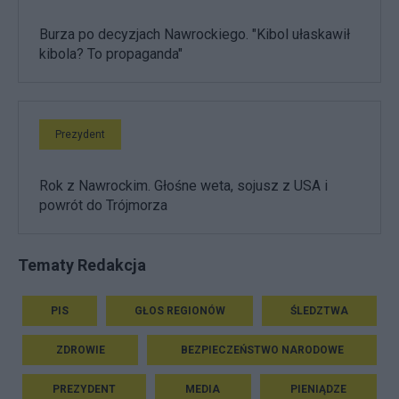
Burza po decyzjach Nawrockiego. "Kibol ułaskawił
kibola? To propaganda"
Prezydent
Rok z Nawrockim. Głośne weta, sojusz z USA i
powrót do Trójmorza
Tematy Redakcja
PIS
GŁOS REGIONÓW
ŚLEDZTWA
ZDROWIE
BEZPIECZEŃSTWO NARODOWE
PREZYDENT
MEDIA
PIENIĄDZE