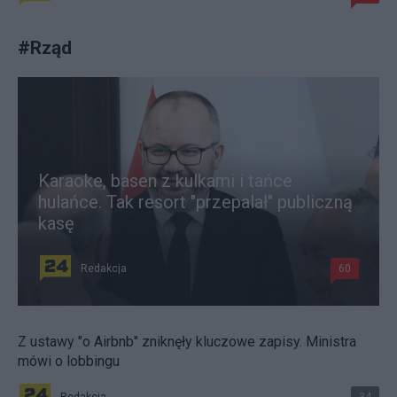
#
Rząd
Karaoke, basen z kulkami i tańce
hulańce. Tak resort "przepalał" publiczną
kasę
Redakcja
60
Z ustawy "o Airbnb" zniknęły kluczowe zapisy. Ministra
mówi o lobbingu
Redakcja
34