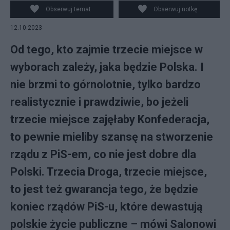
Droga był gościem Sławomira Jastrzębowkiego Fot.
Obserwuj temat
Obserwuj notkę
arch.
12.10.2023
Od tego, kto zajmie trzecie miejsce w
wyborach zależy, jaka będzie Polska. I
nie brzmi to górnolotnie, tylko bardzo
realistycznie i prawdziwie, bo jeżeli
trzecie miejsce zajęłaby Konfederacja,
to pewnie mieliby szansę na stworzenie
rządu z PiS-em, co nie jest dobre dla
Polski. Trzecia Droga, trzecie miejsce,
to jest też gwarancja tego, że będzie
koniec rządów PiS-u, które dewastują
polskie życie publiczne – mówi Salonowi