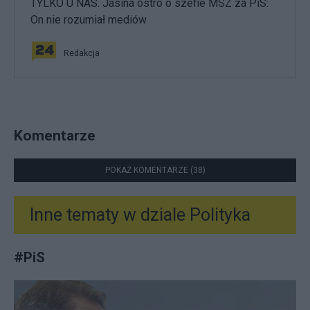
TYLKO U NAS. Jasina ostro o szefie MSZ za PiS:
On nie rozumiał mediów
Redakcja
Komentarze
POKAŻ KOMENTARZE (38)
Inne tematy w dziale
Polityka
#
PiS