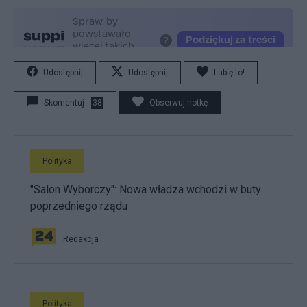
Udostępnij
Udostępnij
Lubię to!
Skomentuj
38
Obserwuj notkę
Polityka
"Salon Wyborczy": Nowa władza wchodzi w buty
poprzedniego rządu
Redakcja
Polityka