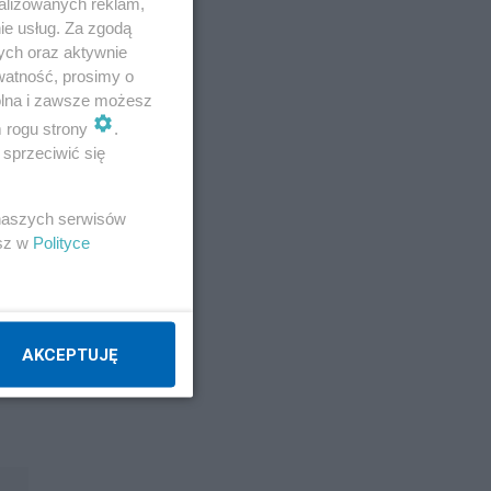
alizowanych reklam,
ie usług. Za zgodą
ych oraz aktywnie
watność, prosimy o
wolna i zawsze możesz
m rogu strony
.
sprzeciwić się
 naszych serwisów
esz w
Polityce
AKCEPTUJĘ