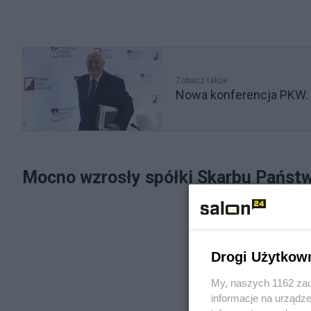
Zobacz także
Nowa konferencja PKW. 
Mocno wzrosły spółki Skarbu Państ
Drogi Użytkow
My, naszych 1162 zau
informacje na urządze