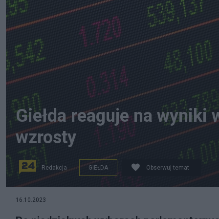
Giełda reaguje na wyniki
wzrosty
Redakcja
GIEŁDA
Obserwuj temat
Zdjęcie ilustracyjne. Źródło: CC0
16.10.2023