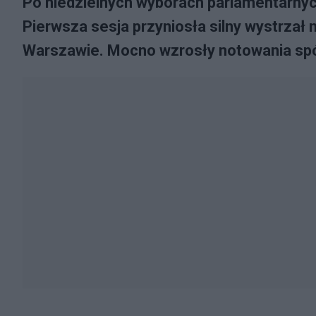
Po niedzielnych wyborach parlamentarnych
Pierwsza sesja przyniosła silny wystrza
Warszawie. Mocno wzrosły notowania spó