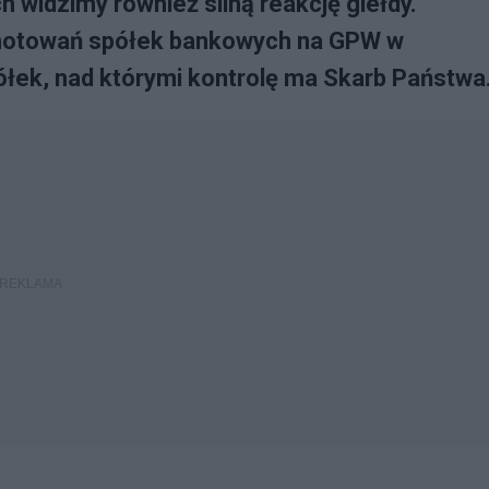
 widzimy również silną reakcję giełdy.
ł notowań spółek bankowych na GPW w
łek, nad którymi kontrolę ma Skarb Państwa