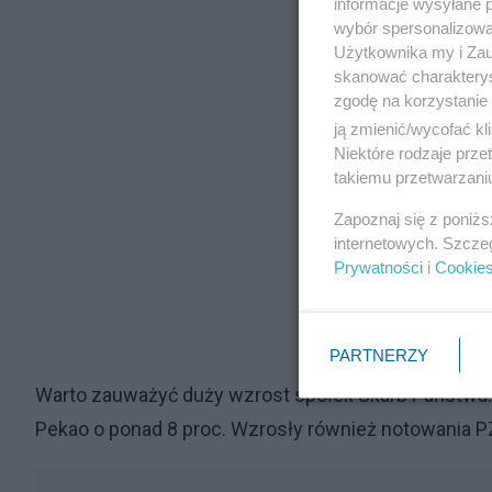
informacje wysyłane 
wybór spersonalizowan
Użytkownika my i Zau
skanować charakterys
zgodę na korzystanie 
ją zmienić/wycofać kl
Niektóre rodzaje prz
takiemu przetwarzaniu
Zapoznaj się z poniż
internetowych. Szcze
Prywatności
i
Cookie
PARTNERZY
Warto zauważyć duży wzrost spółek Skarb Państwa. Ak
Pekao o ponad 8 proc. Wzrosły również notowania PZ