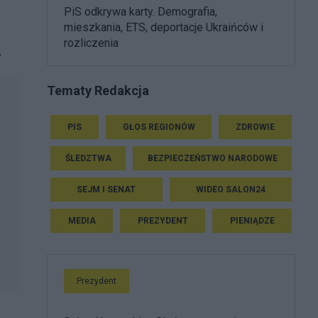
PiS odkrywa karty. Demografia,
mieszkania, ETS, deportacje Ukraińców i
rozliczenia
.
Tematy Redakcja
PIS
GŁOS REGIONÓW
ZDROWIE
ŚLEDZTWA
BEZPIECZEŃSTWO NARODOWE
SEJM I SENAT
WIDEO SALON24
MEDIA
PREZYDENT
PIENIĄDZE
Prezydent