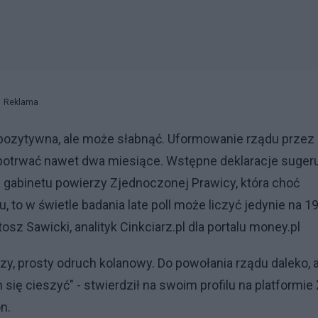
Reklama
 pozytywna, ale może słabnąć. Uformowanie rządu przez
 potrwać nawet dwa miesiące. Wstępne deklaracje suger
 gabinetu powierzy Zjednoczonej Prawicy, która choć
to w świetle badania late poll może liczyć jedynie na 1
z Sawicki, analityk Cinkciarz.pl dla portalu money.pl
zy, prosty odruch kolanowy. Do powołania rządu daleko, 
ię cieszyć" - stwierdził na swoim profilu na platformie 
n.