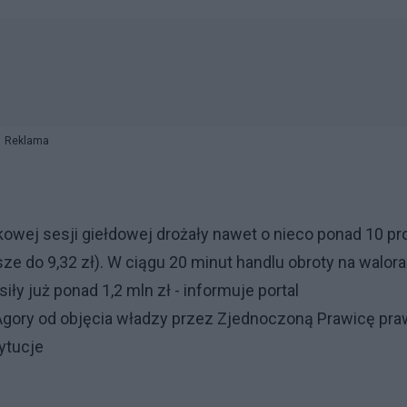
Reklama
kowej sesji giełdowej drożały nawet o nieco ponad 10 pr
osze do 9,32 zł). W ciągu 20 minut handlu obroty na walor
iły już ponad 1,2 mln zł - informuje portal
Agory od objęcia władzy przez Zjednoczoną Prawicę pra
ytucje