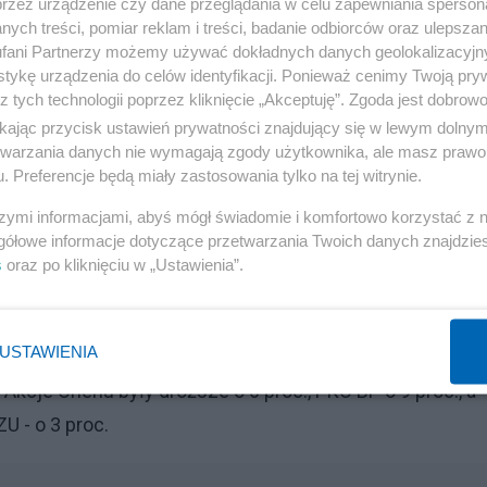
przez urządzenie czy dane przeglądania w celu zapewniania sperson
ych treści, pomiar reklam i treści, badanie odbiorców oraz ulepszan
fani Partnerzy możemy używać dokładnych danych geolokalizacyjn
tykę urządzenia do celów identyfikacji. Ponieważ cenimy Twoją pry
z tych technologii poprzez kliknięcie „Akceptuję”. Zgoda jest dobro
ikając przycisk ustawień prywatności znajdujący się w lewym dolny
etwarzania danych nie wymagają zgody użytkownika, ale masz prawo 
. Preferencje będą miały zastosowania tylko na tej witrynie.
szymi informacjami, abyś mógł świadomie i komfortowo korzystać z
gółowe informacje dotyczące przetwarzania Twoich danych znajdzi
s
oraz po kliknięciu w „Ustawienia”.
USTAWIENIA
cje Orlenu były droższe o 6 proc., PKO BP o 9 proc., a
U - o 3 proc.