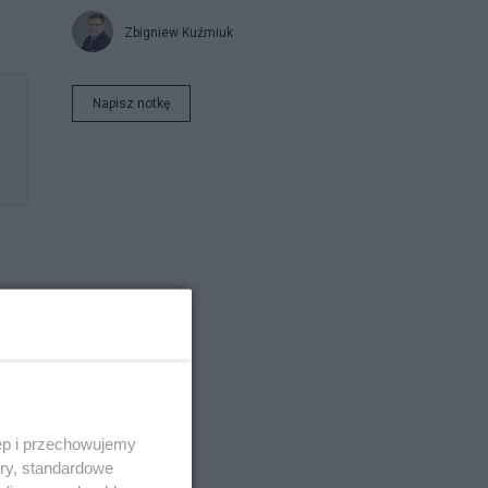
Zbigniew Kuźmiuk
Napisz notkę
ęp i przechowujemy
ory, standardowe