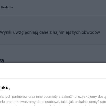
Reklama
Wyniki uwzględniają dane z najmniejszych obwodów
wa
niku,
fanych partnerów oraz inne podmioty z salon24.pl uzyskujemy dost
niu oraz przetwarzamy dane osobowe, takie jak unikalne identyfikat