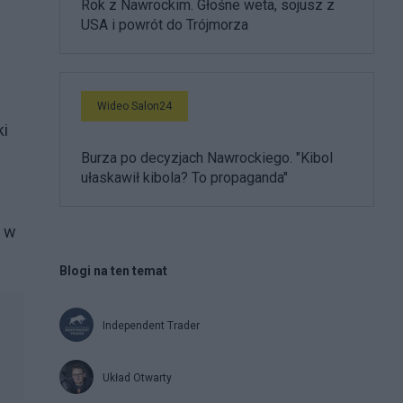
Rok z Nawrockim. Głośne weta, sojusz z
USA i powrót do Trójmorza
Wideo Salon24
ki
Burza po decyzjach Nawrockiego. "Kibol
ułaskawił kibola? To propaganda"
ć w
Blogi na ten temat
Independent Trader
Układ Otwarty