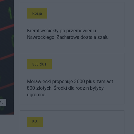
Rosja
Kreml wściekły po przemówieniu
Nawrockiego. Zacharowa dostała szału
800 plus
Morawiecki proponuje 3600 plus zamiast
800 złotych. Środki dla rodzin byłyby
ogromne
48
PiS