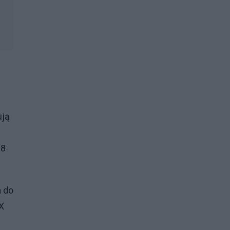
ują
98
a do
X