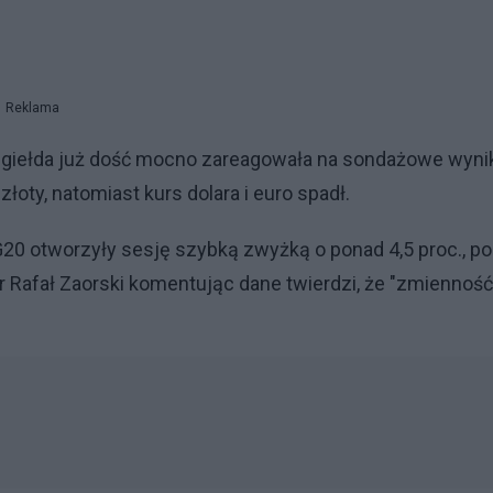
Reklama
o giełda już dość mocno zareagowała na sondażowe wyni
 złoty, natomiast kurs dolara i euro spadł.
IG20 otworzyły sesję szybką zwyżką o ponad 4,5 proc., po
der Rafał Zaorski komentując dane twierdzi, że "zmiennoś