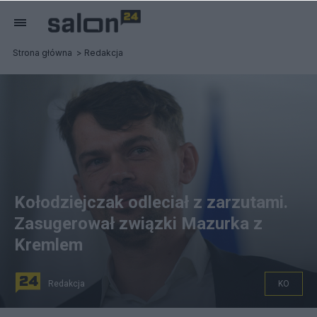
Strona główna
Redakcja
Kołodziejczak odleciał z zarzutami.
Zasugerował związki Mazurka z
Kremlem
Redakcja
KO
Poseł KO Michał Kołodziejczak. Fot. PAP/Marcin Obara