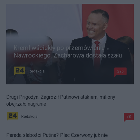
Kreml wściekły po przemówieniu
Nawrockiego. Zacharowa dostała szału
Redakcja
296
Drugi Prigożyn. Zagroził Putinowi atakiem, miliony
obejrzało nagranie
Redakcja
78
Parada słabości Putina? Plac Czerwony już nie