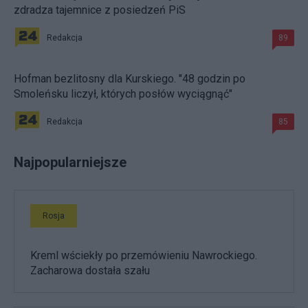
zdradza tajemnice z posiedzeń PiS
Redakcja
89
Hofman bezlitosny dla Kurskiego. "48 godzin po
Smoleńsku liczył, których posłów wyciągnąć"
Redakcja
85
Najpopularniejsze
Rosja
Kreml wściekły po przemówieniu Nawrockiego.
Zacharowa dostała szału