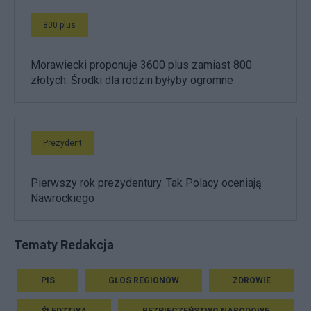
800 plus
Morawiecki proponuje 3600 plus zamiast 800
złotych. Środki dla rodzin byłyby ogromne
Prezydent
Pierwszy rok prezydentury. Tak Polacy oceniają
Nawrockiego
Tematy Redakcja
PIS
GŁOS REGIONÓW
ZDROWIE
ŚLEDZTWA
BEZPIECZEŃSTWO NARODOWE