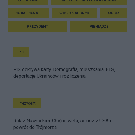
SEJM I SENAT
WIDEO SALON24
MEDIA
PREZYDENT
PIENIĄDZE
PiS
PiS odkrywa karty. Demografia, mieszkania, ETS,
deportacje Ukraińców i rozliczenia
Prezydent
Rok z Nawrockim. Głośne weta, sojusz z USA i
powrót do Trójmorza