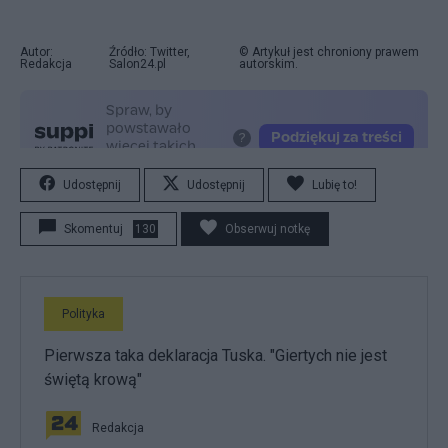
Autor:
Źródło: Twitter,
© Artykuł jest chroniony prawem
Redakcja
Salon24.pl
autorskim.
Udostępnij
Udostępnij
Lubię to!
Skomentuj
130
Obserwuj notkę
Polityka
Pierwsza taka deklaracja Tuska. "Giertych nie jest
świętą krową"
Redakcja