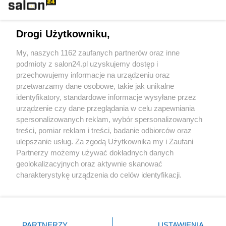
Technologie
Drogi Użytkowniku,
Sport
My, naszych 1162 zaufanych partnerów oraz inne
podmioty z salon24.pl uzyskujemy dostęp i
Społeczeństwo
przechowujemy informacje na urządzeniu oraz
przetwarzamy dane osobowe, takie jak unikalne
Kultura
identyfikatory, standardowe informacje wysyłane przez
urządzenie czy dane przeglądania w celu zapewniania
spersonalizowanych reklam, wybór spersonalizowanych
treści, pomiar reklam i treści, badanie odbiorców oraz
ulepszanie usług. Za zgodą Użytkownika my i Zaufani
X
Facebook
Instagram
Youtube
Partnerzy możemy używać dokładnych danych
geolokalizacyjnych oraz aktywnie skanować
charakterystykę urządzenia do celów identyfikacji.
Web Content Media sp. z o. o. © 2022
Ponieważ cenimy Twoją prywatność, prosimy o zgodę na
korzystanie z tych technologii poprzez kliknięcie
„Akceptuję”. Zgoda jest dobrowolna i zawsze możesz ją
Pomoc
O nas
Praca
Reklama
Kontakt
zmienić/wycofać klikając przycisk ustawień prywatności
PARTNERZY
USTAWIENIA