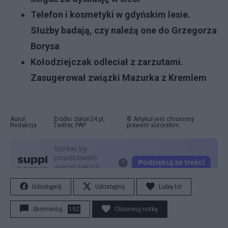
Telefon i kosmetyki w gdyńskim lesie.
Służby badają, czy należą one do Grzegorza
Borysa
Kołodziejczak odleciał z zarzutami.
Zasugerował związki Mazurka z Kremlem
Autor:
Źródło: Salon24.pl,
© Artykuł jest chroniony
Redakcja
Twitter, PAP
prawem autorskim.
Udostępnij
Udostępnij
Lubię to!
Skomentuj
192
Obserwuj notkę