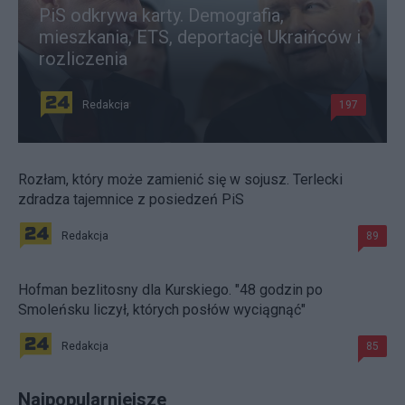
PiS odkrywa karty. Demografia,
mieszkania, ETS, deportacje Ukraińców i
rozliczenia
Redakcja
197
Rozłam, który może zamienić się w sojusz. Terlecki
zdradza tajemnice z posiedzeń PiS
Redakcja
89
Hofman bezlitosny dla Kurskiego. "48 godzin po
Smoleńsku liczył, których posłów wyciągnąć"
Redakcja
85
Najpopularniejsze