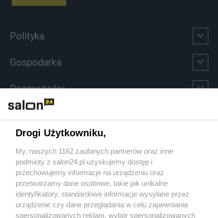
Polityka
Gospodarka
Rozmaitości
Technologie
Drogi Użytkowniku,
Sport
My, naszych 1162 zaufanych partnerów oraz inne
podmioty z salon24.pl uzyskujemy dostęp i
Społeczeństwo
przechowujemy informacje na urządzeniu oraz
przetwarzamy dane osobowe, takie jak unikalne
Kultura
identyfikatory, standardowe informacje wysyłane przez
urządzenie czy dane przeglądania w celu zapewniania
spersonalizowanych reklam, wybór spersonalizowanych