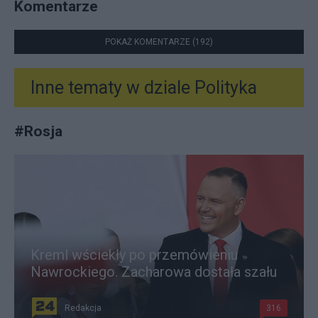
Komentarze
POKAŻ KOMENTARZE (192)
Inne tematy w dziale
Polityka
#
Rosja
Kreml wściekły po przemówieniu
Nawrockiego. Zacharowa dostała szału
Redakcja
316