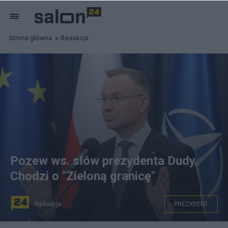
Strona główna
Redakcja
Pozew ws. słów prezydenta Dudy.
Chodzi o "Zieloną granicę"
Redakcja
PREZYDENT
Prezydent Andrzej Duda. Fot. PAP/Paweł Supernak