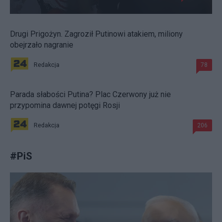
Drugi Prigożyn. Zagroził Putinowi atakiem, miliony
obejrzało nagranie
Redakcja
78
Parada słabości Putina? Plac Czerwony już nie
przypomina dawnej potęgi Rosji
Redakcja
206
#
PiS