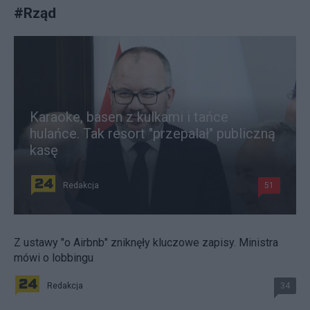
#
Rząd
Karaoke, basen z kulkami i tańce
hulańce. Tak resort "przepalał" publiczną
kasę
Redakcja
51
Z ustawy "o Airbnb" zniknęły kluczowe zapisy. Ministra
mówi o lobbingu
Redakcja
34