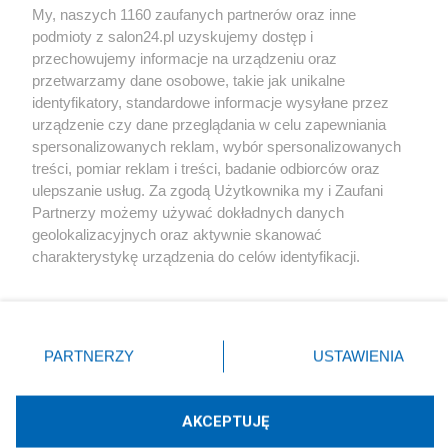
My, naszych 1160 zaufanych partnerów oraz inne
podmioty z salon24.pl uzyskujemy dostęp i
Społeczeństwo
przechowujemy informacje na urządzeniu oraz
przetwarzamy dane osobowe, takie jak unikalne
Kultura
identyfikatory, standardowe informacje wysyłane przez
urządzenie czy dane przeglądania w celu zapewniania
spersonalizowanych reklam, wybór spersonalizowanych
treści, pomiar reklam i treści, badanie odbiorców oraz
ulepszanie usług. Za zgodą Użytkownika my i Zaufani
X
Facebook
Instagram
Youtube
Partnerzy możemy używać dokładnych danych
geolokalizacyjnych oraz aktywnie skanować
charakterystykę urządzenia do celów identyfikacji.
Web Content Media sp. z o. o. © 2022
Ponieważ cenimy Twoją prywatność, prosimy o zgodę na
korzystanie z tych technologii poprzez kliknięcie
„Akceptuję”. Zgoda jest dobrowolna i zawsze możesz ją
Pomoc
O nas
Praca
Reklama
Kontakt
zmienić/wycofać klikając przycisk ustawień prywatności
PARTNERZY
USTAWIENIA
znajdujący się w lewym dolnym rogu strony
. Niektóre
rodzaje przetwarzania danych nie wymagają zgody
użytkownika, ale masz prawo sprzeciwić się takiemu
AKCEPTUJĘ
przetwarzaniu. Preferencje będą miały zastosowania tylko