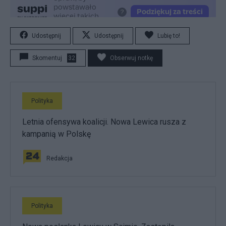
Udostępnij
Udostępnij
Lubię to!
Skomentuj
32
Obserwuj notkę
Polityka
Letnia ofensywa koalicji. Nowa Lewica rusza z
kampanią w Polskę
Redakcja
Polityka