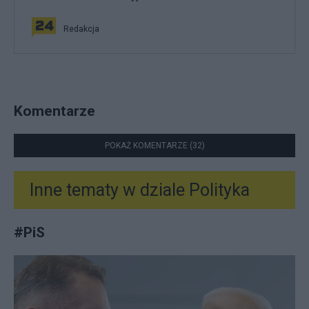
Redakcja
Komentarze
POKAŻ KOMENTARZE (32)
Inne tematy w dziale
Polityka
#
PiS