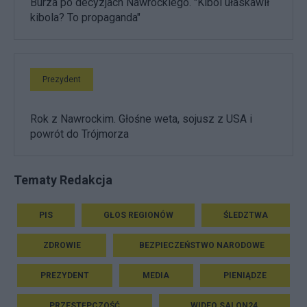
Burza po decyzjach Nawrockiego. "Kibol ułaskawił
kibola? To propaganda"
Prezydent
Rok z Nawrockim. Głośne weta, sojusz z USA i
powrót do Trójmorza
Tematy Redakcja
PIS
GŁOS REGIONÓW
ŚLEDZTWA
ZDROWIE
BEZPIECZEŃSTWO NARODOWE
PREZYDENT
MEDIA
PIENIĄDZE
PRZESTĘPCZOŚĆ
WIDEO SALON24