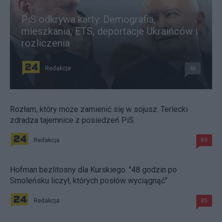
PiS odkrywa karty. Demografia,
mieszkania, ETS, deportacje Ukraińców i
rozliczenia
Redakcja
46
Rozłam, który może zamienić się w sojusz. Terlecki
zdradza tajemnice z posiedzeń PiS
Redakcja
89
Hofman bezlitosny dla Kurskiego. "48 godzin po
Smoleńsku liczył, których posłów wyciągnąć"
Redakcja
85