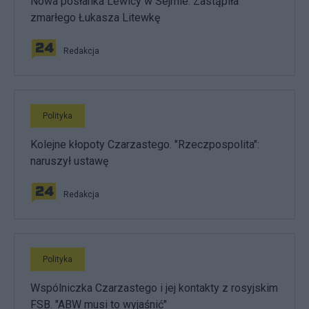
Nowa posłanka Lewicy w Sejmie. Zastąpiła
zmarłego Łukasza Litewkę
Redakcja
Polityka
Kolejne kłopoty Czarzastego. "Rzeczpospolita":
naruszył ustawę
Redakcja
Polityka
Wspólniczka Czarzastego i jej kontakty z rosyjskim
FSB. "ABW musi to wyjaśnić"