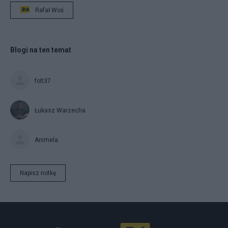
Rafał Woś
Blogi na ten temat
folt37
Łukasz Warzecha
Animela
Napisz notkę