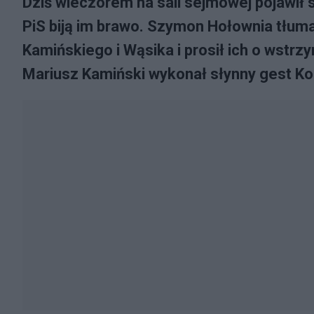
Dziś wieczorem na sali sejmowej pojawił 
PiS biją im brawo. Szymon Hołownia tłum
Kamińskiego i Wąsika i prosił ich o wstr
Mariusz Kamiński wykonał słynny gest Ko