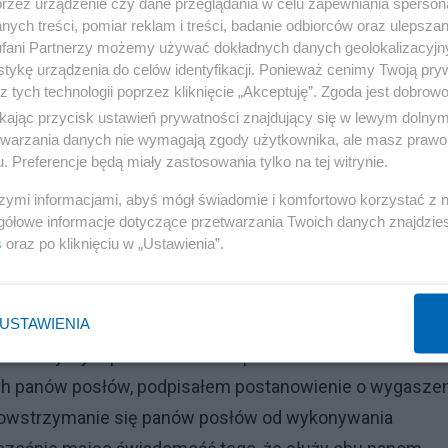
przez urządzenie czy dane przeglądania w celu zapewniania sperson
ych treści, pomiar reklam i treści, badanie odbiorców oraz ulepszan
fani Partnerzy możemy używać dokładnych danych geolokalizacyjn
tykę urządzenia do celów identyfikacji. Ponieważ cenimy Twoją pry
stwa, a następnie gest Kozakiewicz
z tych technologii poprzez kliknięcie „Akceptuję”. Zgoda jest dobro
ikając przycisk ustawień prywatności znajdujący się w lewym dolny
etwarzania danych nie wymagają zgody użytkownika, ale masz prawo 
mandatów - Mariusz Kamiński i Maciej Wąsik - weszli n
. Preferencje będą miały zastosowania tylko na tej witrynie.
 "do więzienia", a także brawa.
szymi informacjami, abyś mógł świadomie i komfortowo korzystać z
gółowe informacje dotyczące przetwarzania Twoich danych znajdzi
Reklama
s
oraz po kliknięciu w „Ustawienia”.
konał gest zwycięstwa, a następnie gest Kozakiewicza.
ąsika powiedział: "Chcę poinformować państwa o stanie
USTAWIENIA
u dzisiejszym po dostarczeniu przez Ministerstwo
h panów posłów, podpisałem postanowienie o wygasze
 powstrzymanie się panów posłów od wykonywania