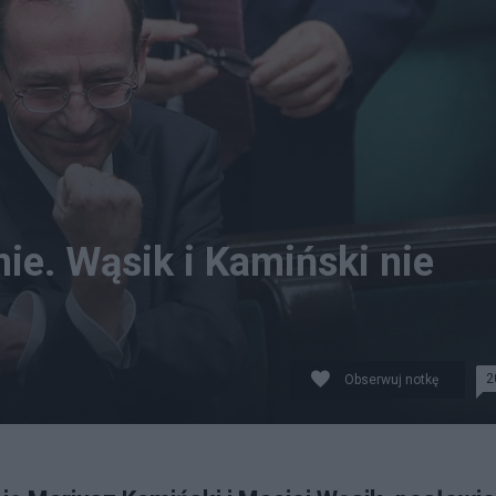
ie. Wąsik i Kamiński nie
2
Obserwuj notkę