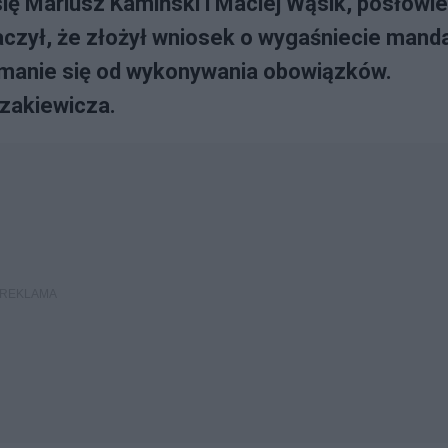
się Mariusz Kamiński i Maciej Wąsik, posłowie
aczył, że złożył wniosek o wygaśniecie mand
zymanie się od wykonywania obowiązków.
zakiewicza.