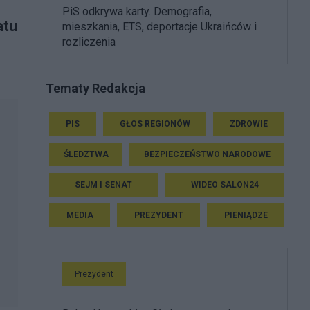
PiS odkrywa karty. Demografia,
atu
mieszkania, ETS, deportacje Ukraińców i
rozliczenia
Tematy Redakcja
PIS
GŁOS REGIONÓW
ZDROWIE
ŚLEDZTWA
BEZPIECZEŃSTWO NARODOWE
SEJM I SENAT
WIDEO SALON24
MEDIA
PREZYDENT
PIENIĄDZE
Prezydent