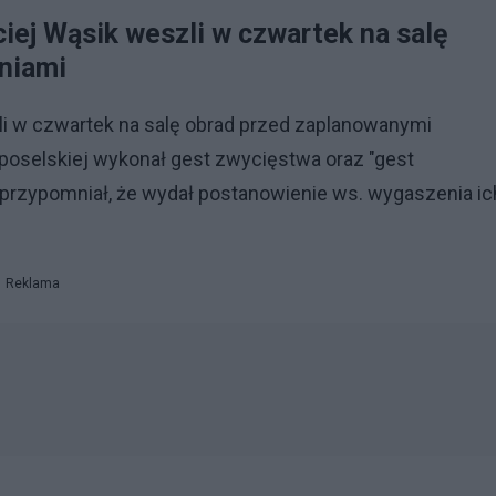
iej Wąsik weszli w czwartek na salę
niami
li w czwartek na salę obrad przed zaplanowanymi
poselskiej wykonał gest zwycięstwa oraz "gest
rzypomniał, że wydał postanowienie ws. wygaszenia ic
Reklama