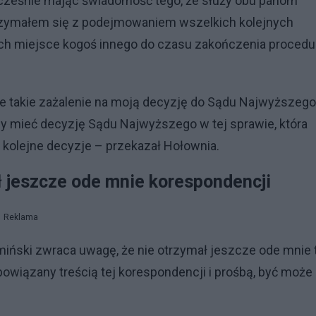
ześnie mając świadomość tego, że służy obu panom
zymałem się z podejmowaniem wszelkich kolejnych
a ich miejsce kogoś innego do czasu zakończenia procedu
e takie zażalenie na moją decyzję do Sądu Najwyższego
y mieć decyzję Sądu Najwyższego w tej sprawie, która
kolejne decyzje – przekazał Hołownia.
ł jeszcze ode mnie korespondencji
Reklama
iński zwraca uwagę, że nie otrzymał jeszcze ode mnie 
bowiązany treścią tej korespondencji i prośbą, być może