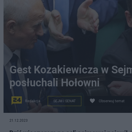
Gest Kozakiewicza w Sejm
posłuchali Hołowni
Redakcja
SEJM I SENAT
Obserwuj temat
Poseł PiS Mariusz Kamiński. Fot. PAP/Paweł Supernak
21.12.2023