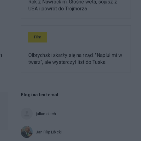
Rok z Nawrockim. Głośne weta, sojusz z
USA i powrót do Trójmorza
Film
h
Olbrychski skarży się na rząd. "Napluł mi w
twarz", ale wystarczył list do Tuska
Blogi na ten temat
julian olech
Jan Filip Libicki