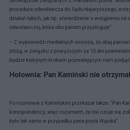
obowiązków związanych z mandatem posła. Jednoc
procedura odwoławcza do Sądu Najwyższego, wstr
działań takich, jak np. stwierdzenie o wstąpieniu n
odwoławczej, która obu panom przysługuje".
– Z wypowiedzi medialnych wnoszę, że obaj panowi
złożą, w związku z powyższym za 10 dni powinniśm
będzie kolejnym krokiem pozwalającym nam podjąć 
Hołownia: Pan Kamiński nie otrzyma
Po rozmowie z Kamińskim przekazał także: "Pan Kam
korespondencji, więc rozumiem, że nie czuje się zo
było tak samo w przypadku pana posła Wąsika".