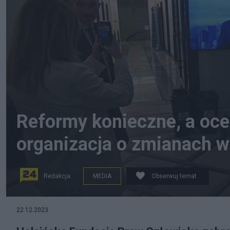
Reformy konieczne, a oce
organizacja o zmianach 
Redakcja
MEDIA
Obserwuj temat
Marek Czyż poprowadził "Wiadomości" po przejęciu TVP
22.12.2023