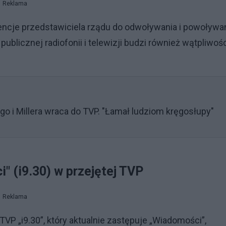
Reklama
encje przedstawiciela rządu do odwoływania i powoływa
ublicznej radiofonii i telewizji budzi również wątpliwoś
go i Millera wraca do TVP. "Łamał ludziom kręgosłupy"
 (i9.30) w przejętej TVP
Reklama
P „i9.30”, który aktualnie zastępuje „Wiadomości”,