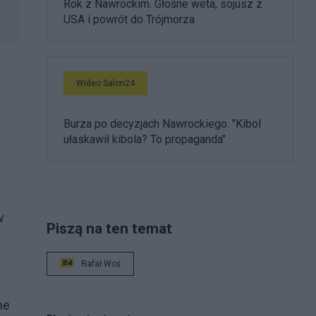
Rok z Nawrockim. Głośne weta, sojusz z
USA i powrót do Trójmorza
Wideo Salon24
Burza po decyzjach Nawrockiego. "Kibol
ułaskawił kibola? To propaganda"
w
Piszą na ten temat
.
Rafał Woś
ne