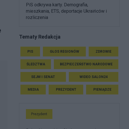
PiS odkrywa karty. Demografia,
mieszkania, ETS, deportacje Ukraińców i
rozliczenia
e
Tematy Redakcja
PIS
GŁOS REGIONÓW
ZDROWIE
ŚLEDZTWA
BEZPIECZEŃSTWO NARODOWE
SEJM I SENAT
WIDEO SALON24
MEDIA
PREZYDENT
PIENIĄDZE
Prezydent