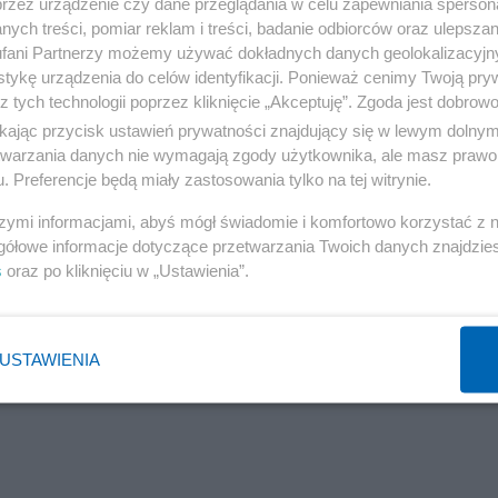
przez urządzenie czy dane przeglądania w celu zapewniania sperson
ych treści, pomiar reklam i treści, badanie odbiorców oraz ulepszan
fani Partnerzy możemy używać dokładnych danych geolokalizacyjn
ołania się ministra kultury na Kodeks spółek handlowych
tykę urządzenia do celów identyfikacji. Ponieważ cenimy Twoją pry
z tych technologii poprzez kliknięcie „Akceptuję”. Zgoda jest dobro
Narodowych.
ikając przycisk ustawień prywatności znajdujący się w lewym dolny
etwarzania danych nie wymagają zgody użytkownika, ale masz prawo 
. Preferencje będą miały zastosowania tylko na tej witrynie.
szymi informacjami, abyś mógł świadomie i komfortowo korzystać z
gółowe informacje dotyczące przetwarzania Twoich danych znajdzi
s
oraz po kliknięciu w „Ustawienia”.
USTAWIENIA