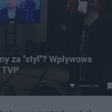
ny za "styl"? Wpływowa
w TVP
1
Obserwuj notkę
 przez ludzi nowej władzy. Fot. PAP/Radek Pietruszka