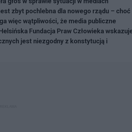
ła głos w sprawie sytuacji w mediach
 jest zbyt pochlebna dla nowego rządu – choć
ga więc wątpliwości, że media publiczne
 Helsińska Fundacja Praw Człowieka wskazuj
znych jest niezgodny z konstytucją i