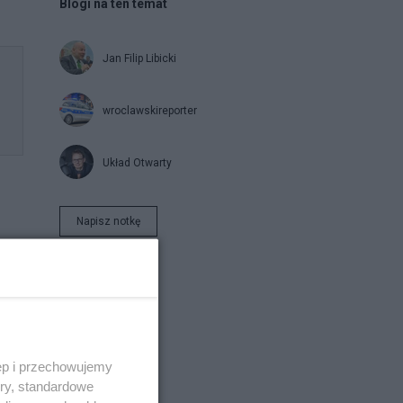
Blogi na ten temat
Jan Filip Libicki
wroclawskireporter
Układ Otwarty
Napisz notkę
ęp i przechowujemy
ory, standardowe