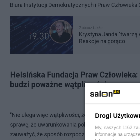
Biura Instytucji Demokratycznych i Praw Człowieka 
Zobacz także
Krystyna Janda "twarzą
Reakcje na gorąco
Helsińska Fundacja Praw Człowieka:
budzi poważne wątpliwości prawne
"Nie ulega więc wątpliwości, że media publiczne wy
Drogi Użytkow
sprawę, że uwarunkowania polityczne i prawne bardz
My, naszych 1162 zau
zauważyć, że sposób rozpoczęcia zmian w mediach
informacje na urządze