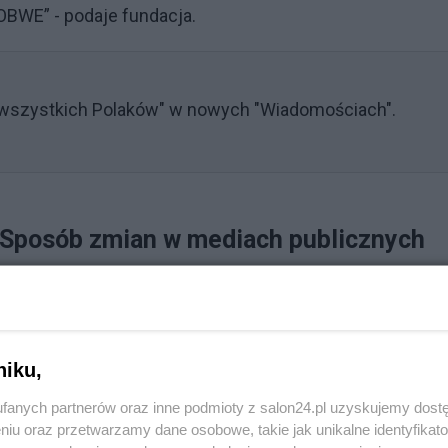
OBWE” - podaje fundacja.
 wszystkich Polaków" w nowych "Wiadomościach".
 Sposób zmian w mediach publicznych
Reklama
magają pilnych i gruntownych reform. Zdajemy sobie
niku,
o utrudniają takie reformy. Nie możemy jednak nie
fanych partnerów oraz inne podmioty z salon24.pl uzyskujemy dost
 publicznych budzi poważne wątpliwości prawne" —
niu oraz przetwarzamy dane osobowe, takie jak unikalne identyfikat