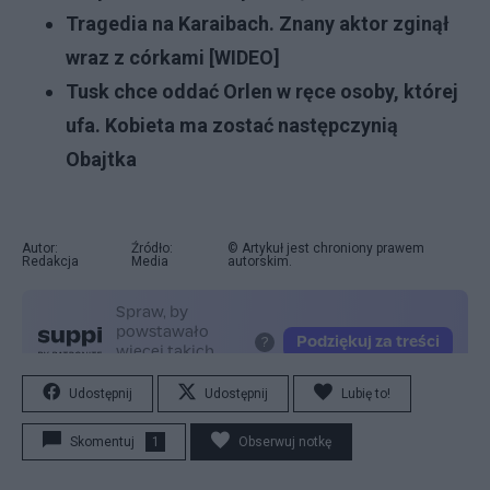
Tragedia na Karaibach. Znany aktor zginął
wraz z córkami [WIDEO]
Tusk chce oddać Orlen w ręce osoby, której
ufa. Kobieta ma zostać następczynią
Obajtka
Autor:
Źródło:
© Artykuł jest chroniony prawem
Redakcja
Media
autorskim.
Udostępnij
Udostępnij
Lubię to!
Skomentuj
1
Obserwuj notkę