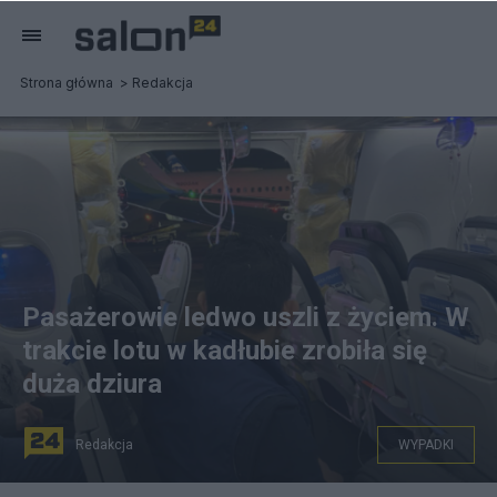
Strona główna
Redakcja
Pasażerowie ledwo uszli z życiem. W
trakcie lotu w kadłubie zrobiła się
duża dziura
Redakcja
WYPADKI
Boeing 737 Max 9 linii Alaska Airlines lądował awaryjnie