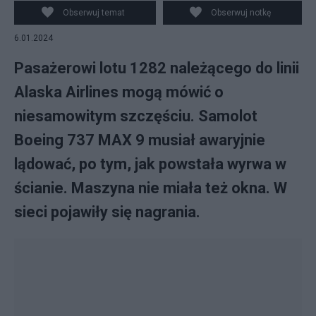
po niespełna 35 minutach lotu. Fot. X/@petemuntean
Obserwuj temat
Obserwuj notkę
6.01.2024
Pasażerowi lotu 1282 należącego do linii
Alaska Airlines mogą mówić o
niesamowitym szczęściu. Samolot
Boeing 737 MAX 9 musiał awaryjnie
lądować, po tym, jak powstała wyrwa w
ścianie. Maszyna nie miała też okna. W
sieci pojawiły się nagrania.