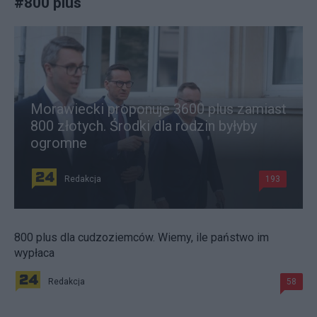
#
800 plus
Morawiecki proponuje 3600 plus zamiast
800 złotych. Środki dla rodzin byłyby
ogromne
Redakcja
193
800 plus dla cudzoziemców. Wiemy, ile państwo im
wypłaca
Redakcja
58