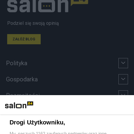
Podziel się swoją opinią
ZAŁÓŻ BLOG
Polityka
Gospodarka
Rozmaitości
Technologie
Drogi Użytkowniku,
Sport
My, naszych 1162 zaufanych partnerów oraz inne