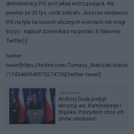
demonstracji PiS jest jakaś wstrząsająca. Ale
pewnie ze 20 tys. osób zebrało. Jeszcze niedawno
PiS na tyle na swoich ulicznych eventach nie mógł
liczyć - napisał dziennikarz na portalu X (dawniej
Twitter).[
twitter-
tweet]https://twitter.com/Tomasz_Walczak/status
/1745466949973274726[/twitter-tweet]
Zobacz także
Andrzej Duda podjął
decyzję ws. Kamińskiego i
Wąsika. Prezydent chce ich
znów ułaskawić