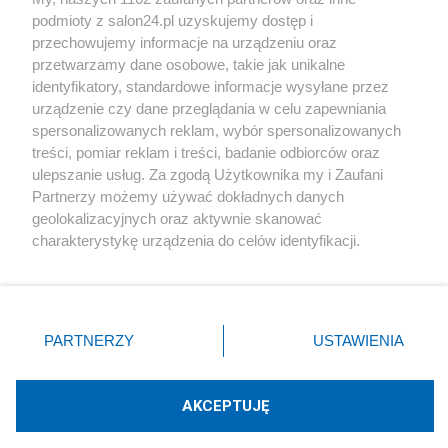
podmioty z salon24.pl uzyskujemy dostęp i
Społeczeństwo
przechowujemy informacje na urządzeniu oraz
przetwarzamy dane osobowe, takie jak unikalne
Kultura
identyfikatory, standardowe informacje wysyłane przez
urządzenie czy dane przeglądania w celu zapewniania
spersonalizowanych reklam, wybór spersonalizowanych
treści, pomiar reklam i treści, badanie odbiorców oraz
ulepszanie usług. Za zgodą Użytkownika my i Zaufani
X
Facebook
Instagram
Youtube
Partnerzy możemy używać dokładnych danych
geolokalizacyjnych oraz aktywnie skanować
charakterystykę urządzenia do celów identyfikacji.
Web Content Media sp. z o. o. © 2022
Ponieważ cenimy Twoją prywatność, prosimy o zgodę na
korzystanie z tych technologii poprzez kliknięcie
„Akceptuję”. Zgoda jest dobrowolna i zawsze możesz ją
Pomoc
O nas
Praca
Reklama
Kontakt
zmienić/wycofać klikając przycisk ustawień prywatności
PARTNERZY
USTAWIENIA
znajdujący się w lewym dolnym rogu strony
. Niektóre
rodzaje przetwarzania danych nie wymagają zgody
użytkownika, ale masz prawo sprzeciwić się takiemu
AKCEPTUJĘ
przetwarzaniu. Preferencje będą miały zastosowania tylko
Technologię dostarcza:
W3media.pl
na tej witrynie.