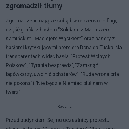
zgromadził tłumy
Zgromadzeni mają ze sobą biało-czerwone flagi,
część grafiki z hasłem "Solidarni z Mariuszem
Kamińskim i Maciejem Wąsikiem" oraz banery z
hasłami krytykującymi premiera Donalda Tuska. Na
transparentach widać hasła: "Protest Wolnych
Polaków", "Tyrania bezprawia", "Zamknąć
łapówkarzy, uwolnić bohaterów", "Ruda wrona orła
nie pokona" i "Nie będzie Niemiec pluł nam w
twarz".
Reklama
Przed budynkiem Sejmu uczestnicy protestu
skandują hasła: "Przecz z Tuskiem"; "Bóg, Honor,