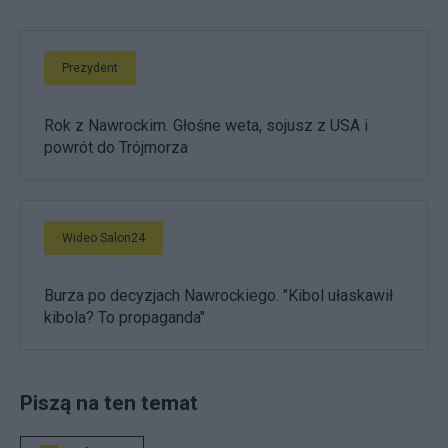
Prezydent
Rok z Nawrockim. Głośne weta, sojusz z USA i
powrót do Trójmorza
Wideo Salon24
Burza po decyzjach Nawrockiego. "Kibol ułaskawił
kibola? To propaganda"
Piszą na ten temat