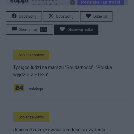
Udostępnij
Udostępnij
Lubię to!
Skomentuj
245
Obserwuj notkę
Społeczeństwo
Tysiące ludzi na marszu "Solidarności". "Polska
wyjdzie z ETS-u"
Redakcja
Społeczeństwo
Joanna Szczepkowska ma dość prezydenta.