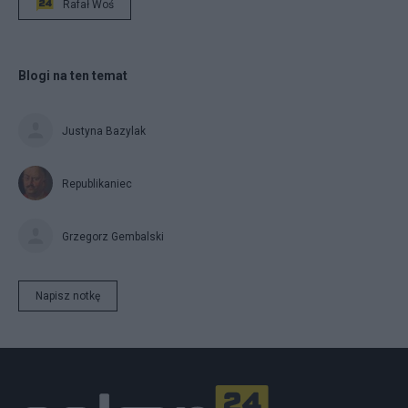
Rafał Woś
Blogi na ten temat
Justyna Bazylak
Republikaniec
Grzegorz Gembalski
Napisz notkę