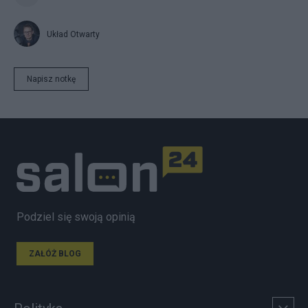
Układ Otwarty
Napisz notkę
Podziel się swoją opinią
ZAŁÓŻ BLOG