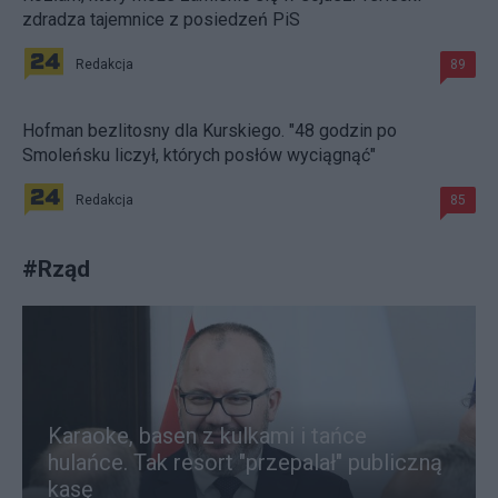
zdradza tajemnice z posiedzeń PiS
Redakcja
89
Hofman bezlitosny dla Kurskiego. "48 godzin po
Smoleńsku liczył, których posłów wyciągnąć"
Redakcja
85
#
Rząd
Karaoke, basen z kulkami i tańce
hulańce. Tak resort "przepalał" publiczną
kasę