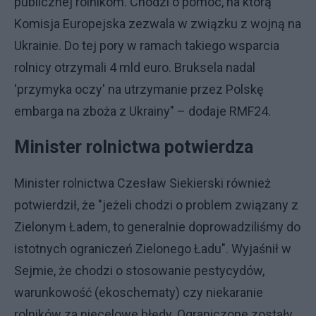
publicznej rolnikom. Chodzi o pomoc, na którą
Komisja Europejska zezwala w związku z wojną na
Ukrainie. Do tej pory w ramach takiego wsparcia
rolnicy otrzymali 4 mld euro. Bruksela nadal
'przymyka oczy' na utrzymanie przez Polskę
embarga na zboża z Ukrainy" – dodaje RMF24.
Minister rolnictwa potwierdza
Minister rolnictwa Czesław Siekierski również
potwierdził, że "jeżeli chodzi o problem związany z
Zielonym Ładem, to generalnie doprowadziliśmy do
istotnych ograniczeń Zielonego Ładu". Wyjaśnił w
Sejmie, że chodzi o stosowanie pestycydów,
warunkowość (ekoschematy) czy niekaranie
rolników za niecelowe błędy. Ograniczone zostały