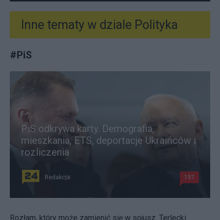
Inne tematy w dziale
Polityka
#
PiS
PiS odkrywa karty. Demografia,
mieszkania, ETS, deportacje Ukraińców i
rozliczenia
Redakcja
197
Rozłam, który może zamienić się w sojusz. Terlecki