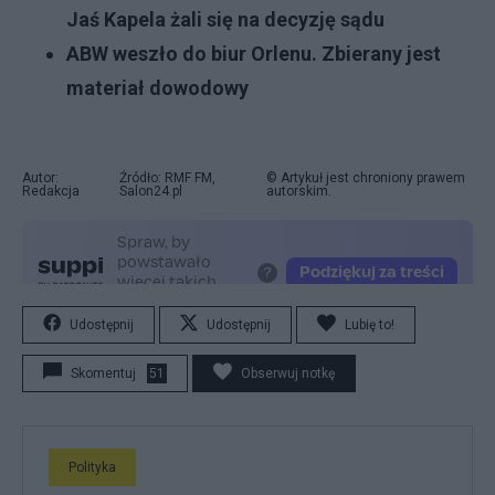
Jaś Kapela żali się na decyzję sądu
ABW weszło do biur Orlenu. Zbierany jest
materiał dowodowy
Autor:
Źródło: RMF FM,
© Artykuł jest chroniony prawem
Redakcja
Salon24.pl
autorskim.
Udostępnij
Udostępnij
Lubię to!
Skomentuj
51
Obserwuj notkę
Polityka