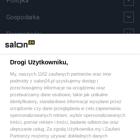
Polityka
Gospodarka
Rozmaitości
Technologie
Drogi Użytkowniku,
Sport
My, naszych 1162 zaufanych partnerów oraz inne
podmioty z salon24.pl uzyskujemy dostęp i
Społeczeństwo
przechowujemy informacje na urządzeniu oraz
przetwarzamy dane osobowe, takie jak unikalne
Kultura
identyfikatory, standardowe informacje wysyłane przez
urządzenie czy dane przeglądania w celu zapewniania
spersonalizowanych reklam, wybór spersonalizowanych
treści, pomiar reklam i treści, badanie odbiorców oraz
ulepszanie usług. Za zgodą Użytkownika my i Zaufani
X
Facebook
Instagram
Youtube
Partnerzy możemy używać dokładnych danych