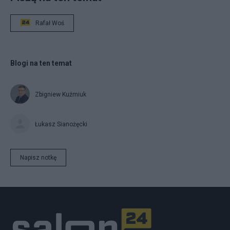
Rafał Woś
Blogi na ten temat
Zbigniew Kuźmiuk
Łukasz Sianożęcki
Napisz notkę