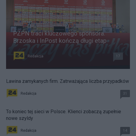
PZPN traci kluczowego sponsora.
Brzoska i InPost kończą długi etap
Redakcja
17
Lawina zamykanych firm. Zatrważająca liczba przypadków
Redakcja
31
To koniec tej sieci w Polsce. Klienci zobaczą zupełnie
nowe szyldy
Redakcja
14