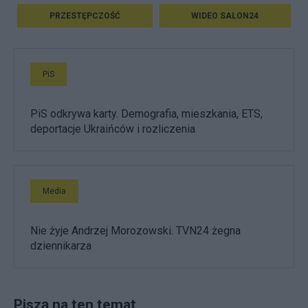
PRZESTĘPCZOŚĆ
WIDEO SALON24
PiS
PiS odkrywa karty. Demografia, mieszkania, ETS,
deportacje Ukraińców i rozliczenia
Media
Nie żyje Andrzej Morozowski. TVN24 żegna
dziennikarza
Piszą na ten temat