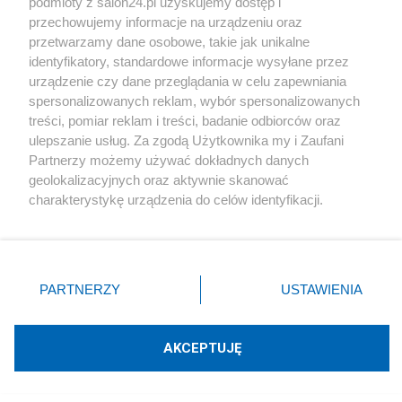
podmioty z salon24.pl uzyskujemy dostęp i
Społeczeństwo
przechowujemy informacje na urządzeniu oraz
przetwarzamy dane osobowe, takie jak unikalne
Kultura
identyfikatory, standardowe informacje wysyłane przez
urządzenie czy dane przeglądania w celu zapewniania
spersonalizowanych reklam, wybór spersonalizowanych
treści, pomiar reklam i treści, badanie odbiorców oraz
ulepszanie usług. Za zgodą Użytkownika my i Zaufani
X
Facebook
Instagram
Youtube
Partnerzy możemy używać dokładnych danych
geolokalizacyjnych oraz aktywnie skanować
charakterystykę urządzenia do celów identyfikacji.
Web Content Media sp. z o. o. © 2022
Ponieważ cenimy Twoją prywatność, prosimy o zgodę na
korzystanie z tych technologii poprzez kliknięcie
„Akceptuję”. Zgoda jest dobrowolna i zawsze możesz ją
Pomoc
O nas
Praca
Reklama
Kontakt
zmienić/wycofać klikając przycisk ustawień prywatności
PARTNERZY
USTAWIENIA
znajdujący się w lewym dolnym rogu strony
. Niektóre
rodzaje przetwarzania danych nie wymagają zgody
użytkownika, ale masz prawo sprzeciwić się takiemu
AKCEPTUJĘ
przetwarzaniu. Preferencje będą miały zastosowania tylko
Technologię dostarcza:
W3media.pl
na tej witrynie.