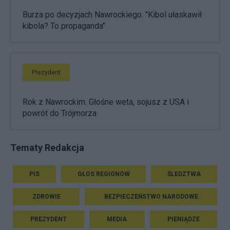
Burza po decyzjach Nawrockiego. "Kibol ułaskawił
kibola? To propaganda"
Prezydent
Rok z Nawrockim. Głośne weta, sojusz z USA i
powrót do Trójmorza
Tematy Redakcja
PIS
GŁOS REGIONÓW
ŚLEDZTWA
ZDROWIE
BEZPIECZEŃSTWO NARODOWE
PREZYDENT
MEDIA
PIENIĄDZE