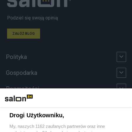
Podziel się swoją opinią
ZAŁÓŻ BLOG
Polityka
Gospodarka
Rozmaitości
Technologie
Drogi Użytkowniku,
Sport
My, naszych 1162 zaufanych partnerów oraz inne