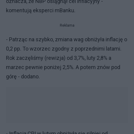
oznacza, że NBP osiągnął cel inflacyjny -
komentują eksperci mBanku.
Reklama
- Patrząc na szybko, zmiana wag obniżyła inflację o
0,2 pp. To wzorzec zgodny z poprzednimi latami.
Rok zaczęliśmy (rewizja) od 3,7%, luty 2,8% a
marzec pewnie poniżej 2,5%. A potem znów pod
górę - dodano.
- Inflacja CPI w lutym obniżyła się silniej od