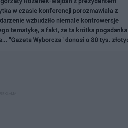
ałgorzaty Rozenek-Majdan z prezydentem
tka w czasie konferencji porozmawiała z
wydarzenie wzbudziło niemałe kontrowersje
ego tematykę, a fakt, że ta krótka pogadanka
.. "Gazeta Wyborcza" donosi o 80 tys. złoty