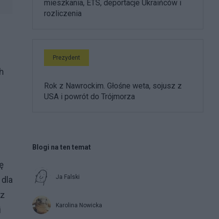
mieszkania, ETS, deportacje Ukraińców i
rozliczenia
Prezydent
h
Rok z Nawrockim. Głośne weta, sojusz z
USA i powrót do Trójmorza
Blogi na ten temat
ę
Ja Falski
 dla
az
Karolina Nowicka
i