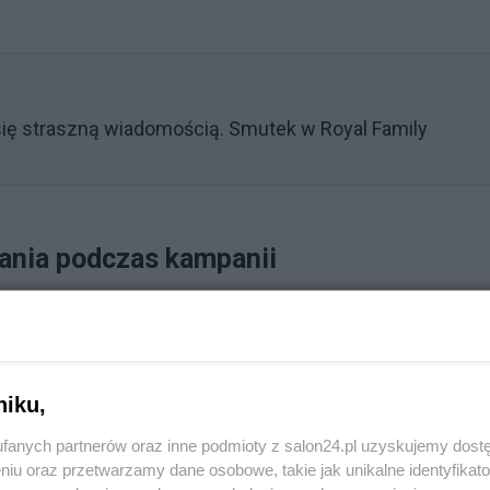
 się straszną wiadomością. Smutek w Royal Family
ania podczas kampanii
u kobiet oraz refundacji metodą in vitro, w którą mias
roszenie i dziękuję każdej osobie, która przyszła na
opisała entuzjastycznie Rozenek-Majdan na swoim
niku,
mach szerzenia "eko idei", udała się samolotem.
fanych partnerów oraz inne podmioty z salon24.pl uzyskujemy dost
niu oraz przetwarzamy dane osobowe, takie jak unikalne identyfikat
Reklama