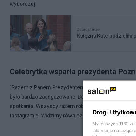
wyborczej.
Zobacz także
Księżna Kate podzieliła
Celebrytka wsparła prezydenta Pozn
"Razem z Panem Prezydentem rozmawialiśmy o zdrowi
było bardzo zaangażowane. Baaardzo dziękuję za zap
spotkanie. Wszyscy razem robimy mega robotę!" – 
Drogi Użytkow
Instagramie. Widzimy również, że na spotkanie, w ra
My, naszych 1162 zau
informacje na urządze