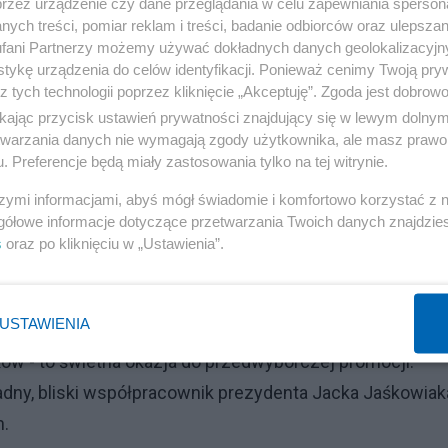
przez urządzenie czy dane przeglądania w celu zapewniania sperson
ych treści, pomiar reklam i treści, badanie odbiorców oraz ulepszan
fani Partnerzy możemy używać dokładnych danych geolokalizacyjn
tykę urządzenia do celów identyfikacji. Ponieważ cenimy Twoją pry
z tych technologii poprzez kliknięcie „Akceptuję”. Zgoda jest dobro
ikając przycisk ustawień prywatności znajdujący się w lewym dolny
etwarzania danych nie wymagają zgody użytkownika, ale masz prawo 
 ponieważ artykuł "Gazety Wyborczej" ujawnił właściwy
. Preferencje będą miały zastosowania tylko na tej witrynie.
rytki z ubiegającym się o reelekcję prezydentem Poznan
szymi informacjami, abyś mógł świadomie i komfortowo korzystać z
ała pochodzić z kieszeni podatników. Pozostałą część k
gółowe informacje dotyczące przetwarzania Twoich danych znajdzi
s
oraz po kliknięciu w „Ustawienia”.
 bliskiego współpracownika Jacka Jaśkowiaka.
oszą około 80 tys. zł, w tym około 24 tys. zł pokrywa
USTAWIENIA
h wyborach o reelekcję, a spotkanie z Rozenek-Majdan -
w - to świetna okazja do przedwyborczej promocji.
dny, bliski współpracownik prezydenta Jacka Jaśkowiak
h.