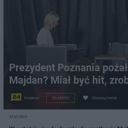
Prezydent Poznania pożał
Majdan? Miał być hit, zrob
Redakcja
CELEBRYCI
Obserwuj temat
fot. Facebook/Jacek Jaśkowiak
22.03.2024