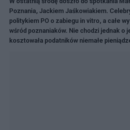
W ostatnią środę doszło do spotkania M
Poznania, Jackiem Jaśkowiakiem. Celebry
politykiem PO o zabiegu in vitro, a całe 
wśród poznaniaków. Nie chodzi jednak o j
kosztowała podatników niemałe pieniądze.