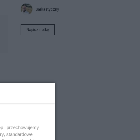
Sarkastyczny
Napisz notkę
to
ęp i przechowujemy
ory, standardowe