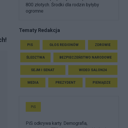
800 złotych. Środki dla rodzin byłyby
ogromne
Tematy Redakcja
ch!
PIS
GŁOS REGIONÓW
ZDROWIE
ŚLEDZTWA
BEZPIECZEŃSTWO NARODOWE
SEJM I SENAT
WIDEO SALON24
MEDIA
PREZYDENT
PIENIĄDZE
PiS
PiS odkrywa karty. Demografia,