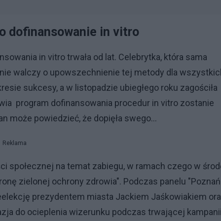
 dofinansowanie in vitro
owania in vitro trwała od lat. Celebrytka, która sama
ie walczy o upowszechnienie tej metody dla wszystkic
resie sukcesy, a w listopadzie ubiegłego roku zagościła
wia program dofinansowania procedur in vitro zostanie
n może powiedzieć, że dopięła swego...
Reklama
ci społecznej na temat zabiegu, w ramach czego w środ
ronę zielonej ochrony zdrowia". Podczas panelu "Poznań
o reelekcję prezydentem miasta Jackiem Jaśkowiakiem or
azja do ocieplenia wizerunku podczas trwającej kampani