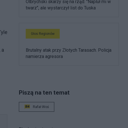
Olbrychski skarży się na rząd. "Napluł mi w
twarz", ale wystarczył list do Tuska
Tyle
Głos Regionów
 a
Brutalny atak przy Złotych Tarasach. Policja
namierza agresora
Piszą na ten temat
Rafał Woś