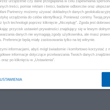
przez urządzenie czy dane przeglądania w celu zapewniania sperson
e. Taka składka obowiązuje tylko osoby o dochodach do 16
ych treści, pomiar reklam i treści, badanie odbiorców oraz ulepszan
dzenia). Jeśli zarabiamy więcej, od nadwyżki ponad 16 t
fani Partnerzy możemy używać dokładnych danych geolokalizacyjn
tykę urządzenia do celów identyfikacji. Ponieważ cenimy Twoją pry
z tych technologii poprzez kliknięcie „Akceptuję”. Zgoda jest dobro
ikając przycisk ustawień prywatności znajdujący się w lewym dolny
etwarzania danych nie wymagają zgody użytkownika, ale masz prawo 
. Preferencje będą miały zastosowania tylko na tej witrynie.
szymi informacjami, abyś mógł świadomie i komfortowo korzystać z
gółowe informacje dotyczące przetwarzania Twoich danych znajdzi
s
oraz po kliknięciu w „Ustawienia”.
USTAWIENIA