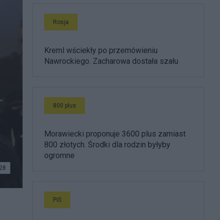
Rosja
Kreml wściekły po przemówieniu
Nawrockiego. Zacharowa dostała szału
800 plus
Morawiecki proponuje 3600 plus zamiast
800 złotych. Środki dla rodzin byłyby
ogromne
28
PiS