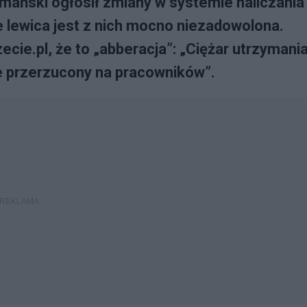
mański ogłosił zmiany w systemie naliczania
e lewica jest z nich mocno niezadowolona.
ie.pl, że to „abberacja”: „Ciężar utrzymani
e przerzucony na pracowników”.