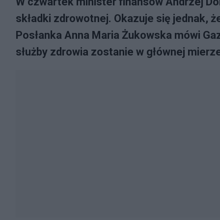
W czwartek minister finansów Andrzej Do
składki zdrowotnej. Okazuje się jednak, ż
Posłanka Anna Maria Żukowska mówi Gazec
służby zdrowia zostanie w głównej mierz