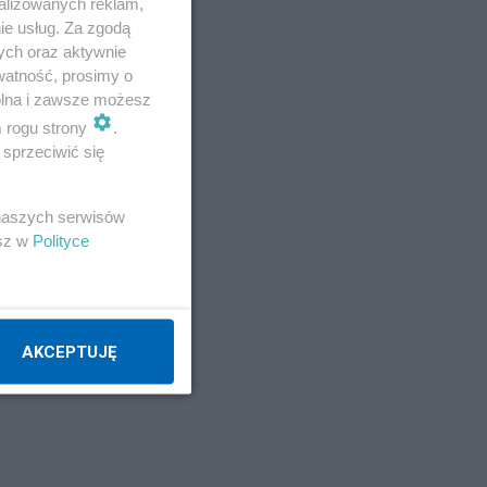
alizowanych reklam,
ie usług. Za zgodą
ys.
ych oraz aktywnie
watność, prosimy o
wolna i zawsze możesz
m rogu strony
.
sprzeciwić się
 naszych serwisów
esz w
Polityce
AKCEPTUJĘ