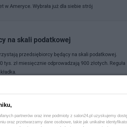
et w Ameryce. Wybrała już dla siebie strój
cy na skali podatkowej
rzystają przedsiębiorcy będący na skali podatkowej.
0 tys. zł miesięcznie odprowadzają 900 złotych. Reguła
kładka.
Reklama
noszącą 286,33 zł miesięcznie. Bez względu na to, czy
niku,
fanych partnerów oraz inne podmioty z salon24.pl uzyskujemy dost
niu oraz przetwarzamy dane osobowe, takie jak unikalne identyfikat
go? Też będziemy płacić w ramach składki 9 proc. od 75