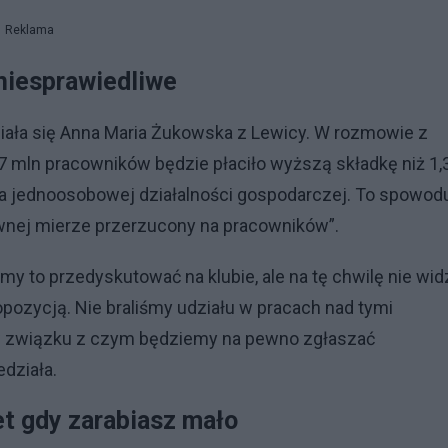
Reklama
 niesprawiedliwe
ała się Anna Maria Żukowska z Lewicy. W rozmowie z
17 mln pracowników będzie płaciło wyższą składkę niż 1,
 na jednoosobowej działalności gospodarczej. To spowodu
ównej mierze przerzucony na pracowników”.
my to przedyskutować na klubie, ale na tę chwilę nie wid
opozycją. Nie braliśmy udziału w pracach nad tymi
, w związku z czym będziemy na pewno zgłaszać
edziała.
wet gdy zarabiasz mało