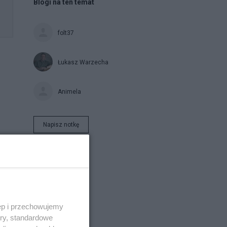
Blogi na ten temat
folt37
Łukasz Warzecha
Animela
Napisz notkę
ęp i przechowujemy
ory, standardowe