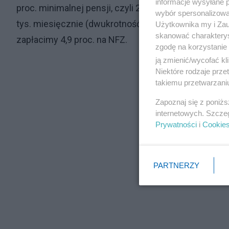
informacje wysyłane 
proc. minimalnej pensji, czyli 286,33 zł miesięczni
wybór spersonalizowan
tys. miesięcznie (dwukrotność przeciętnego wynagro
Użytkownika my i Zau
skanować charakterys
zapłacimy 4,9 proc. na NFZ.
zgodę na korzystanie 
ją zmienić/wycofać kl
Niektóre rodzaje prz
takiemu przetwarzaniu
Zapoznaj się z poniż
internetowych. Szcze
Prywatności
i
Cookie
PARTNERZY