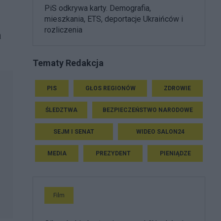
PiS odkrywa karty. Demografia,
mieszkania, ETS, deportacje Ukraińców i
rozliczenia
a
Tematy Redakcja
PIS
GŁOS REGIONÓW
ZDROWIE
ŚLEDZTWA
BEZPIECZEŃSTWO NARODOWE
SEJM I SENAT
WIDEO SALON24
MEDIA
PREZYDENT
PIENIĄDZE
Film