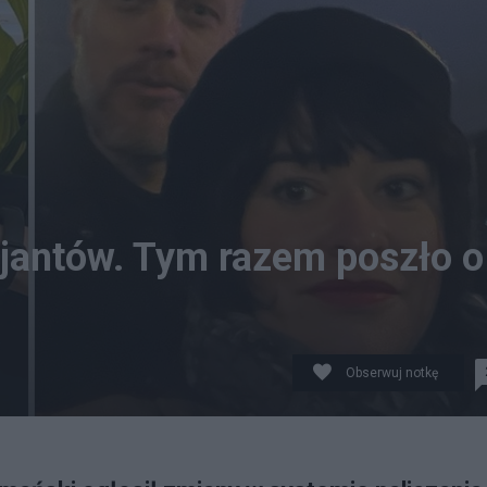
cjantów. Tym razem poszło o
Obserwuj notkę
składkę zdrowotną. Fot. Twitter/mat. prasowe / Canva