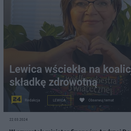
Lewica wściekła na koali
składkę zdrowotną
Redakcja
LEWICA
Obserwuj temat
Lewica wściekła na koalicjantów. Tym razem poszło o 
22.03.2024