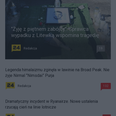
"Żyję z piętnem zabójcy". Sprawca
wypadku z Litewką wspomina tragedię
Redakcja
19
Legenda himalaizmu zginęła w lawinie na Broad Peak. Nie
żyje Nirmal "Nimsdai” Purja
Redakcja
132
Dramatyczny incydent w Ryanairze. Nowe ustalenia
rzucają cień na linie lotnicze