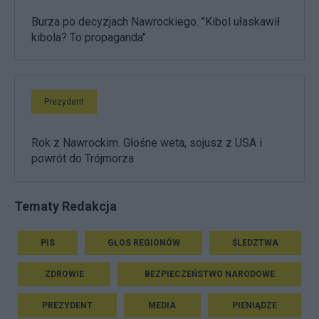
Burza po decyzjach Nawrockiego. "Kibol ułaskawił
kibola? To propaganda"
Prezydent
Rok z Nawrockim. Głośne weta, sojusz z USA i
powrót do Trójmorza
Tematy Redakcja
PIS
GŁOS REGIONÓW
ŚLEDZTWA
ZDROWIE
BEZPIECZEŃSTWO NARODOWE
PREZYDENT
MEDIA
PIENIĄDZE