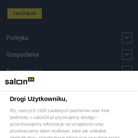
ZAŁÓŻ BLOG
Polityka
Gospodarka
Rozmaitości
Technologie
Drogi Użytkowniku,
Sport
My, naszych 1160 zaufanych partnerów oraz inne
podmioty z salon24.pl uzyskujemy dostęp i
Społeczeństwo
przechowujemy informacje na urządzeniu oraz
przetwarzamy dane osobowe, takie jak unikalne
Kultura
identyfikatory, standardowe informacje wysyłane przez