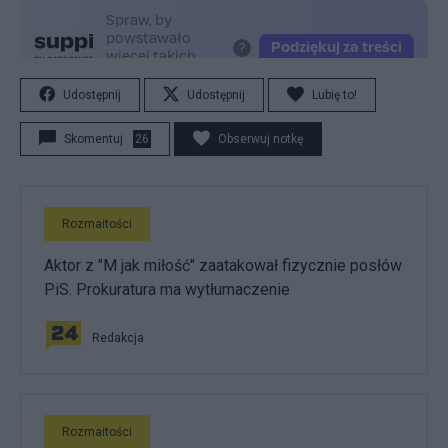
Udostępnij
Udostępnij
Lubię to!
Skomentuj
26
Obserwuj notkę
Rozmaitości
Aktor z "M jak miłość" zaatakował fizycznie posłów
PiS. Prokuratura ma wytłumaczenie
Redakcja
Rozmaitości