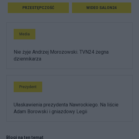
PRZESTĘPCZOŚĆ
WIDEO SALON24
Media
Nie żyje Andrzej Morozowski. TVN24 żegna
dziennikarza
Prezydent
Ułaskawienia prezydenta Nawrockiego. Na liście
Adam Borowski i gniazdowy Legii
Blogi na ten temat