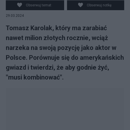
Nasternak - Teatr IMKA, CC BY 3.0
Obserwuj temat
Obserwuj notkę
29.03.2024
Tomasz Karolak, który ma zarabiać
nawet milion złotych rocznie, wciąż
narzeka na swoją pozycję jako aktor w
Polsce. Porównuje się do amerykańskich
gwiazd i twierdzi, że aby godnie żyć,
"musi kombinować".