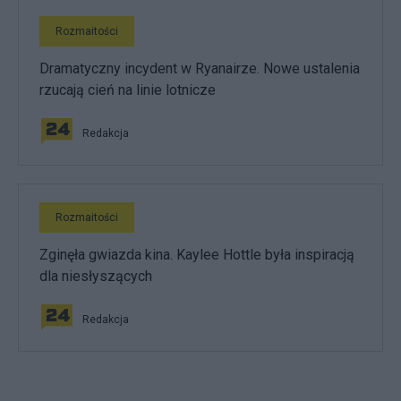
Rozmaitości
Dramatyczny incydent w Ryanairze. Nowe ustalenia
rzucają cień na linie lotnicze
Redakcja
Rozmaitości
Zginęła gwiazda kina. Kaylee Hottle była inspiracją
dla niesłyszących
Redakcja