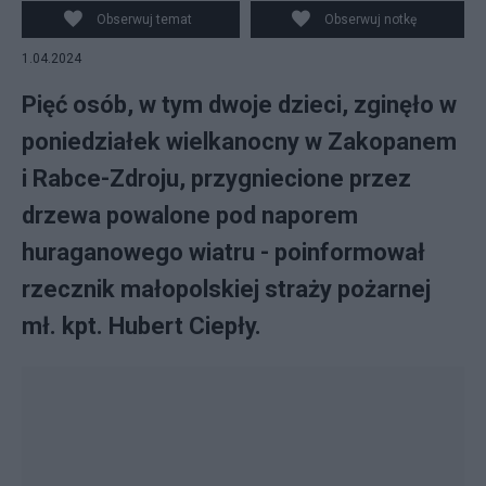
bm. drzewo na samochód, którym jechała młoda
Obserwuj temat
Obserwuj notkę
kobieta. Poszkodowanej nie udało się uratować. Fot.
1.04.2024
PAP/Grzegorz Momot
Pięć osób, w tym dwoje dzieci, zginęło w
poniedziałek wielkanocny w Zakopanem
i Rabce-Zdroju, przygniecione przez
drzewa powalone pod naporem
huraganowego wiatru - poinformował
rzecznik małopolskiej straży pożarnej
mł. kpt. Hubert Ciepły.