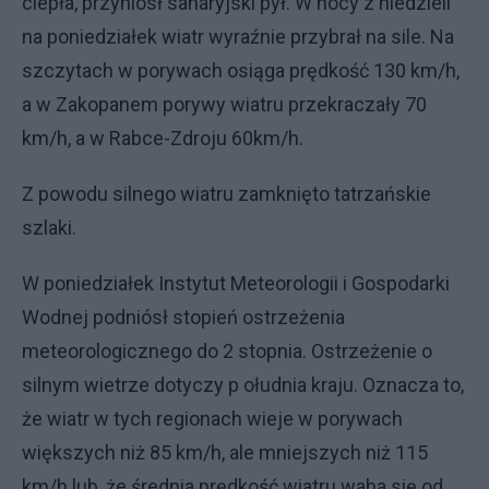
ciepła, przyniósł saharyjski pył. W nocy z niedzieli
na poniedziałek wiatr wyraźnie przybrał na sile. Na
szczytach w porywach osiąga prędkość 130 km/h,
a w Zakopanem porywy wiatru przekraczały 70
km/h, a w Rabce-Zdroju 60km/h.
Z powodu silnego wiatru zamknięto tatrzańskie
szlaki.
W poniedziałek Instytut Meteorologii i Gospodarki
Wodnej podniósł stopień ostrzeżenia
meteorologicznego do 2 stopnia. Ostrzeżenie o
silnym wietrze dotyczy p ołudnia kraju. Oznacza to,
że wiatr w tych regionach wieje w porywach
większych niż 85 km/h, ale mniejszych niż 115
km/h lub, że średnia prędkość wiatru waha się od