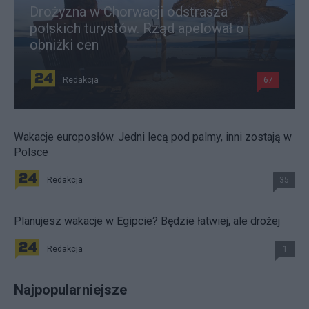
Drożyzna w Chorwacji odstrasza
polskich turystów. Rząd apelował o
obniżki cen
Redakcja
67
Wakacje europosłów. Jedni lecą pod palmy, inni zostają w
Polsce
Redakcja
35
Planujesz wakacje w Egipcie? Będzie łatwiej, ale drożej
Redakcja
1
Najpopularniejsze