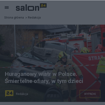
Strona główna
Redakcja
Huraganowy wiatr w Polsce.
Śmiertelne ofiary, w tym dzieci
Redakcja
WYPADKI
ilny podmuch wiatru na zakopiańskiej Olczy powalił, 1