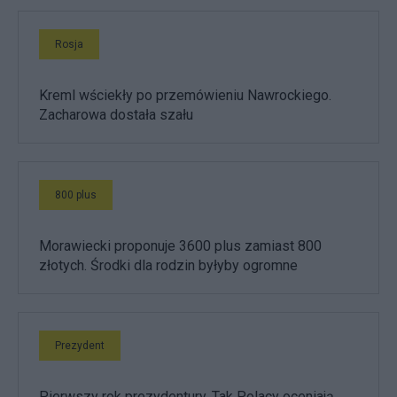
Rosja
Kreml wściekły po przemówieniu Nawrockiego.
Zacharowa dostała szału
800 plus
Morawiecki proponuje 3600 plus zamiast 800
złotych. Środki dla rodzin byłyby ogromne
Prezydent
Pierwszy rok prezydentury. Tak Polacy oceniają