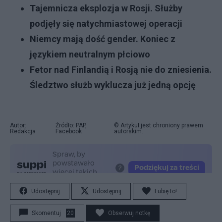
Tajemnicza eksplozja w Rosji. Służby
podjęły się natychmiastowej operacji
Niemcy mają dość gender. Koniec z
językiem neutralnym płciowo
Fetor nad Finlandią i Rosją nie do zniesienia.
Śledztwo służb wyklucza już jedną opcję
Autor:
Źródło: PAP,
© Artykuł jest chroniony prawem
Redakcja
Facebook
autorskim.
Udostępnij
Udostępnij
Lubię to!
Skomentuj
20
Obserwuj notkę