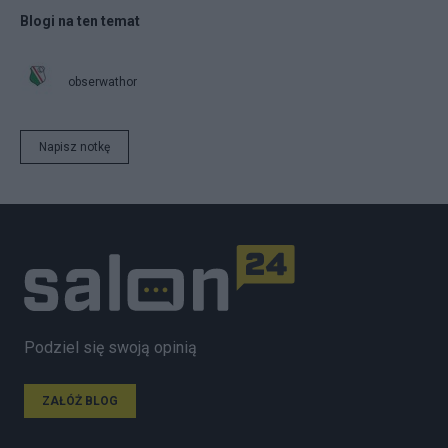
Blogi na ten temat
obserwathor
Napisz notkę
Podziel się swoją opinią
ZAŁÓŻ BLOG