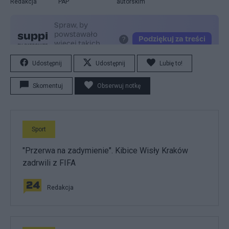
Redakcja
PAP
autorskim
Udostępnij
Udostępnij
Lubię to!
Skomentuj
Obserwuj notkę
Sport
"Przerwa na zadymienie". Kibice Wisły Kraków
zadrwili z FIFA
Redakcja