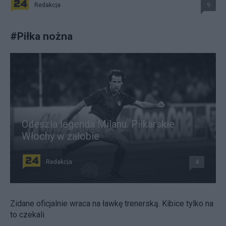
Redakcja
9
#
Piłka nożna
Odeszła legenda Milanu. Piłkarskie
Włochy w żałobie
Redakcja
4
Zidane oficjalnie wraca na ławkę trenerską. Kibice tylko na
to czekali