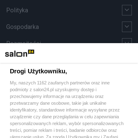
Polityka
Gospodarka
Rozmaitości
Technologie
Drogi Użytkowniku,
Sport
My, naszych 1162 zaufanych partnerów oraz inne
podmioty z salon24.pl uzyskujemy dostęp i
Społeczeństwo
przechowujemy informacje na urządzeniu oraz
przetwarzamy dane osobowe, takie jak unikalne
Kultura
identyfikatory, standardowe informacje wysyłane przez
urządzenie czy dane przeglądania w celu zapewniania
spersonalizowanych reklam, wybór spersonalizowanych
treści, pomiar reklam i treści, badanie odbiorców oraz
ulepszanie usług. Za zgodą Użytkownika my i Zaufani