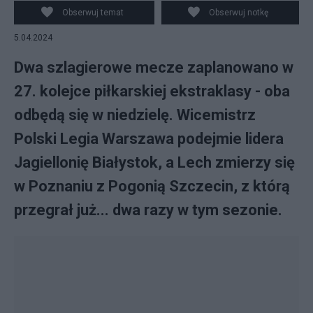
Jagiellonii BiałystokFot. PAP/Marcin Bielecki
Obserwuj temat
Obserwuj notkę
5.04.2024
Dwa szlagierowe mecze zaplanowano w
27. kolejce piłkarskiej ekstraklasy - oba
odbędą się w niedzielę. Wicemistrz
Polski Legia Warszawa podejmie lidera
Jagiellonię Białystok, a Lech zmierzy się
w Poznaniu z Pogonią Szczecin, z którą
przegrał już... dwa razy w tym sezonie.