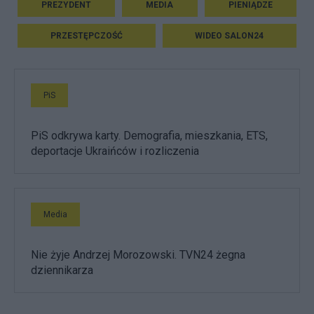
PREZYDENT
MEDIA
PIENIĄDZE
PRZESTĘPCZOŚĆ
WIDEO SALON24
PiS
PiS odkrywa karty. Demografia, mieszkania, ETS,
deportacje Ukraińców i rozliczenia
Media
Nie żyje Andrzej Morozowski. TVN24 żegna
dziennikarza