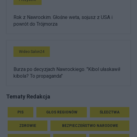
Rok z Nawrockim. Głośne weta, sojusz z USA i
powrót do Trójmorza
Wideo Salon24
Burza po decyzjach Nawrockiego. "Kibol ułaskawił
kibola? To propaganda"
Tematy Redakcja
PIS
GŁOS REGIONÓW
ŚLEDZTWA
ZDROWIE
BEZPIECZEŃSTWO NARODOWE