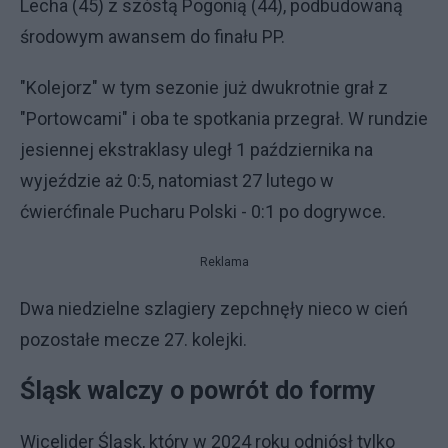
Lecha (45) z szóstą Pogonią (44), podbudowaną
środowym awansem do finału PP.
"Kolejorz" w tym sezonie już dwukrotnie grał z
"Portowcami" i oba te spotkania przegrał. W rundzie
jesiennej ekstraklasy uległ 1 października na
wyjeździe aż 0:5, natomiast 27 lutego w
ćwierćfinale Pucharu Polski - 0:1 po dogrywce.
Reklama
Dwa niedzielne szlagiery zepchnęły nieco w cień
pozostałe mecze 27. kolejki.
Śląsk walczy o powrót do formy
Wicelider Śląsk, który w 2024 roku odniósł tylko