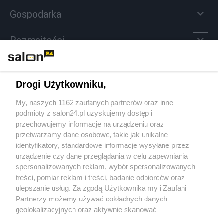
Gospodarka
Rozmaitości
Technologie
Drogi Użytkowniku,
Sport
My, naszych 1162 zaufanych partnerów oraz inne
podmioty z salon24.pl uzyskujemy dostęp i
Społeczeństwo
przechowujemy informacje na urządzeniu oraz
przetwarzamy dane osobowe, takie jak unikalne
Kultura
identyfikatory, standardowe informacje wysyłane przez
urządzenie czy dane przeglądania w celu zapewniania
spersonalizowanych reklam, wybór spersonalizowanych
treści, pomiar reklam i treści, badanie odbiorców oraz
ulepszanie usług. Za zgodą Użytkownika my i Zaufani
X
Facebook
Instagram
Youtube
Partnerzy możemy używać dokładnych danych
geolokalizacyjnych oraz aktywnie skanować