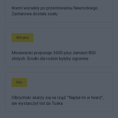
Kreml wściekły po przemówieniu Nawrockiego.
Zacharowa dostała szału
800 plus
Morawiecki proponuje 3600 plus zamiast 800
złotych. Środki dla rodzin byłyby ogromne
Film
Olbrychski skarży się na rząd. "Napluł mi w twarz",
ale wystarczył list do Tuska