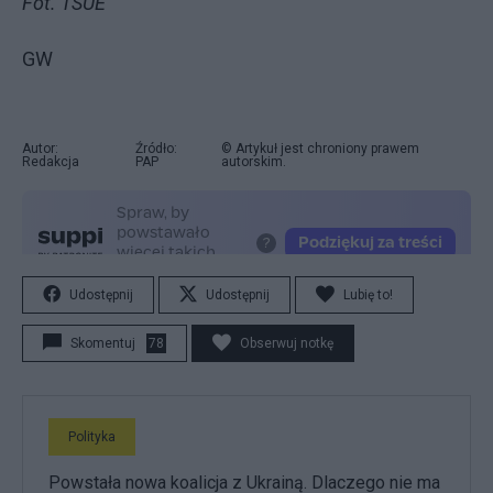
Fot. TSUE
GW
Autor:
Źródło:
© Artykuł jest chroniony prawem
Redakcja
PAP
autorskim.
Udostępnij
Udostępnij
Lubię to!
Skomentuj
78
Obserwuj notkę
Polityka
Powstała nowa koalicja z Ukrainą. Dlaczego nie ma