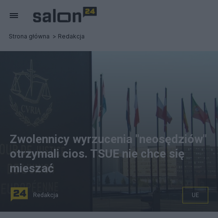
Strona główna
Redakcja
Zwolennicy wyrzucenia "neosędziów"
otrzymali cios. TSUE nie chce się
mieszać
Redakcja
UE