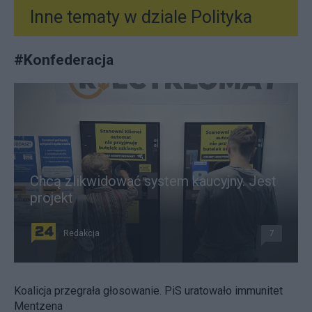
Inne tematy w dziale
Polityka
#
Konfederacja
Chcą zlikwidować system kaucyjny. Jest
projekt
Redakcja
7
Koalicja przegrała głosowanie. PiS uratowało immunitet
Mentzena