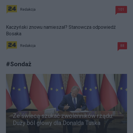
Redakcja
101
Kaczyński znowu namieszał? Stanowcza odpowiedź
Bosaka
Redakcja
88
#
Sondaż
Ze świecą szukać zwolenników rządu.
Duży ból głowy dla Donalda Tuska