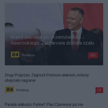
Kreml wściekły po przemówieniu
Nawrockiego. Zacharowa dostała szału
Redakcja
426
Drugi Prigożyn. Zagroził Putinowi atakiem, miliony
obejrzało nagranie
Redakcja
78
Parada słabości Putina? Plac Czerwony już nie