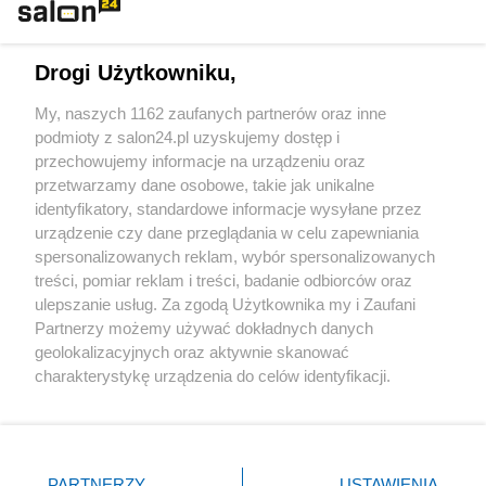
Technologie
Drogi Użytkowniku,
Sport
My, naszych 1162 zaufanych partnerów oraz inne
podmioty z salon24.pl uzyskujemy dostęp i
Społeczeństwo
przechowujemy informacje na urządzeniu oraz
przetwarzamy dane osobowe, takie jak unikalne
Kultura
identyfikatory, standardowe informacje wysyłane przez
urządzenie czy dane przeglądania w celu zapewniania
spersonalizowanych reklam, wybór spersonalizowanych
treści, pomiar reklam i treści, badanie odbiorców oraz
ulepszanie usług. Za zgodą Użytkownika my i Zaufani
X
Facebook
Instagram
Youtube
Partnerzy możemy używać dokładnych danych
geolokalizacyjnych oraz aktywnie skanować
charakterystykę urządzenia do celów identyfikacji.
Web Content Media sp. z o. o. © 2022
Ponieważ cenimy Twoją prywatność, prosimy o zgodę na
korzystanie z tych technologii poprzez kliknięcie
„Akceptuję”. Zgoda jest dobrowolna i zawsze możesz ją
Pomoc
O nas
Praca
Reklama
Kontakt
zmienić/wycofać klikając przycisk ustawień prywatności
PARTNERZY
USTAWIENIA