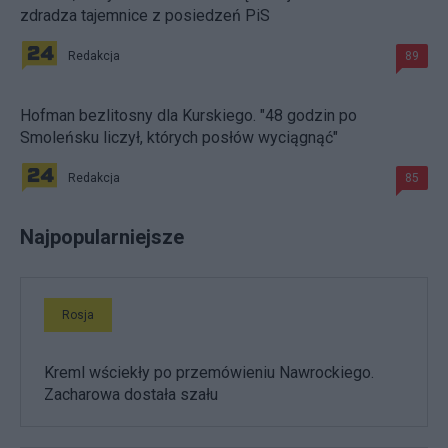
zdradza tajemnice z posiedzeń PiS
Redakcja
89
Hofman bezlitosny dla Kurskiego. "48 godzin po
Smoleńsku liczył, których posłów wyciągnąć"
Redakcja
85
Najpopularniejsze
Rosja
Kreml wściekły po przemówieniu Nawrockiego.
Zacharowa dostała szału