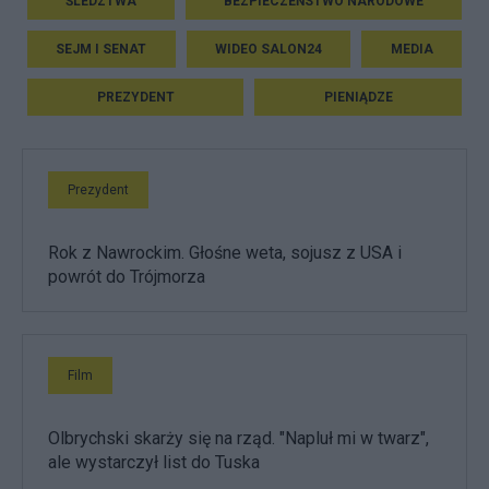
ŚLEDZTWA
BEZPIECZEŃSTWO NARODOWE
SEJM I SENAT
WIDEO SALON24
MEDIA
PREZYDENT
PIENIĄDZE
Prezydent
Rok z Nawrockim. Głośne weta, sojusz z USA i
powrót do Trójmorza
Film
Olbrychski skarży się na rząd. "Napluł mi w twarz",
ale wystarczył list do Tuska