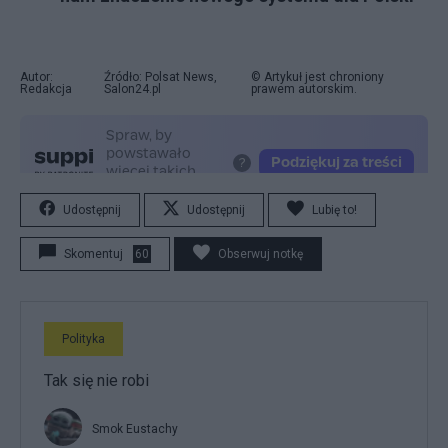
Autor:
Źródło: Polsat News,
© Artykuł jest chroniony
Redakcja
Salon24.pl
prawem autorskim.
Udostępnij
Udostępnij
Lubię to!
Skomentuj
60
Obserwuj notkę
Polityka
Tak się nie robi
Smok Eustachy