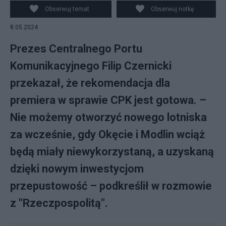
CPK, PAP/Jarek Praszkiewicz
Obserwuj temat
Obserwuj notkę
8.05.2024
Prezes Centralnego Portu
Komunikacyjnego Filip Czernicki
przekazał, że rekomendacja dla
premiera w sprawie CPK jest gotowa. –
Nie możemy otworzyć nowego lotniska
za wcześnie, gdy Okęcie i Modlin wciąż
będą miały niewykorzystaną, a uzyskaną
dzięki nowym inwestycjom
przepustowość – podkreślił w rozmowie
z "Rzeczpospolitą".