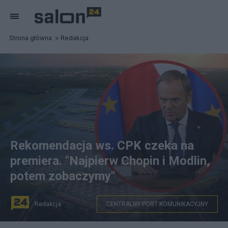
Strona główna
Redakcja
Rekomendacja ws. CPK czeka na
premiera. "Najpierw Chopin i Modlin,
potem zobaczymy"
Redakcja
CENTRALNY PORT KOMUNIKACYJNY
Przygotowano rekomendację ws. CPK dla premiera. Fot.