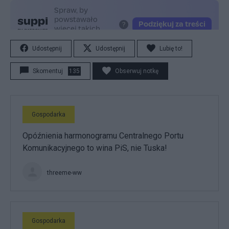
Udostępnij
Udostępnij
Lubię to!
Skomentuj
135
Obserwuj notkę
Gospodarka
Opóźnienia harmonogramu Centralnego Portu
Komunikacyjnego to wina PiS, nie Tuska!
threeme-ww
Gospodarka