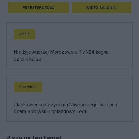
PRZESTĘPCZOŚĆ
WIDEO SALON24
Media
Nie żyje Andrzej Morozowski. TVN24 żegna
dziennikarza
Prezydent
Ułaskawienia prezydenta Nawrockiego. Na liście
Adam Borowski i gniazdowy Legii
Piszą na ten temat