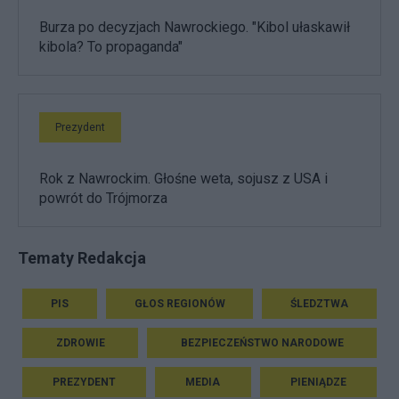
Burza po decyzjach Nawrockiego. "Kibol ułaskawił
kibola? To propaganda"
Prezydent
Rok z Nawrockim. Głośne weta, sojusz z USA i
powrót do Trójmorza
Tematy Redakcja
PIS
GŁOS REGIONÓW
ŚLEDZTWA
ZDROWIE
BEZPIECZEŃSTWO NARODOWE
PREZYDENT
MEDIA
PIENIĄDZE