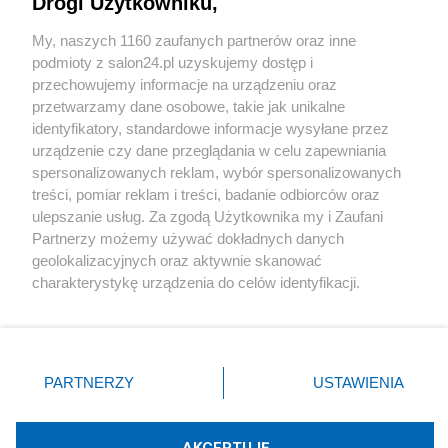
Drogi Użytkowniku,
Sport
My, naszych 1160 zaufanych partnerów oraz inne
podmioty z salon24.pl uzyskujemy dostęp i
Społeczeństwo
przechowujemy informacje na urządzeniu oraz
przetwarzamy dane osobowe, takie jak unikalne
Kultura
identyfikatory, standardowe informacje wysyłane przez
urządzenie czy dane przeglądania w celu zapewniania
spersonalizowanych reklam, wybór spersonalizowanych
treści, pomiar reklam i treści, badanie odbiorców oraz
ulepszanie usług. Za zgodą Użytkownika my i Zaufani
X
Facebook
Instagram
Youtube
Partnerzy możemy używać dokładnych danych
geolokalizacyjnych oraz aktywnie skanować
charakterystykę urządzenia do celów identyfikacji.
Web Content Media sp. z o. o. © 2022
Ponieważ cenimy Twoją prywatność, prosimy o zgodę na
korzystanie z tych technologii poprzez kliknięcie
„Akceptuję”. Zgoda jest dobrowolna i zawsze możesz ją
Pomoc
O nas
Praca
Reklama
Kontakt
zmienić/wycofać klikając przycisk ustawień prywatności
PARTNERZY
USTAWIENIA
znajdujący się w lewym dolnym rogu strony
. Niektóre
rodzaje przetwarzania danych nie wymagają zgody
użytkownika, ale masz prawo sprzeciwić się takiemu