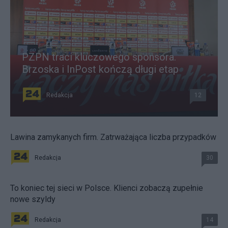
PZPN traci kluczowego sponsora.
Brzoska i InPost kończą długi etap
Redakcja
12
Lawina zamykanych firm. Zatrważająca liczba przypadków
Redakcja
30
To koniec tej sieci w Polsce. Klienci zobaczą zupełnie
nowe szyldy
Redakcja
14