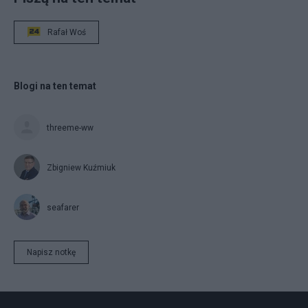
Rafał Woś
Blogi na ten temat
threeme-ww
Zbigniew Kuźmiuk
seafarer
Napisz notkę