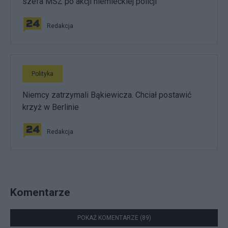
szefa MSZ po akcji niemieckiej policji
Redakcja
Polityka
Niemcy zatrzymali Bąkiewicza. Chciał postawić
krzyż w Berlinie
Redakcja
Komentarze
POKAŻ KOMENTARZE (89)