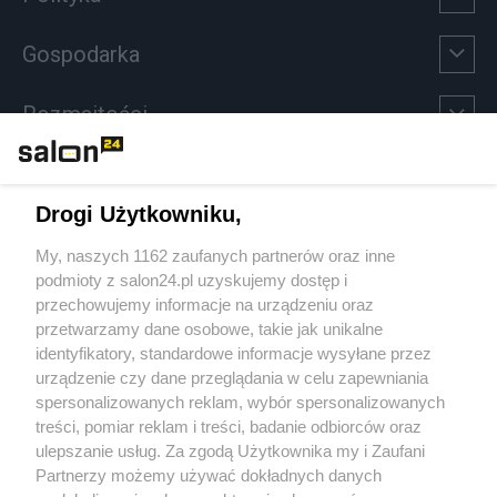
Gospodarka
Rozmaitości
Technologie
Drogi Użytkowniku,
Sport
My, naszych 1162 zaufanych partnerów oraz inne
podmioty z salon24.pl uzyskujemy dostęp i
Społeczeństwo
przechowujemy informacje na urządzeniu oraz
przetwarzamy dane osobowe, takie jak unikalne
Kultura
identyfikatory, standardowe informacje wysyłane przez
urządzenie czy dane przeglądania w celu zapewniania
spersonalizowanych reklam, wybór spersonalizowanych
treści, pomiar reklam i treści, badanie odbiorców oraz
ulepszanie usług. Za zgodą Użytkownika my i Zaufani
X
Facebook
Instagram
Youtube
Partnerzy możemy używać dokładnych danych