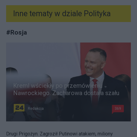
Inne tematy w dziale
Polityka
#
Rosja
Kreml wściekły po przemówieniu
Nawrockiego. Zacharowa dostała szału
Redakcja
369
Drugi Prigożyn. Zagroził Putinowi atakiem, miliony