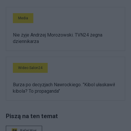
Media
Nie żyje Andrzej Morozowski. TVN24 żegna
dziennikarza
Wideo Salon24
Burza po decyzjach Nawrockiego. "Kibol ułaskawił
kibola? To propaganda"
Piszą na ten temat
Rafał Woś