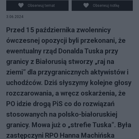
2.0 DEED
Obserwuj temat
Obserwuj notkę
3.06.2024
Przed 15 października zwolennicy
ówczesnej opozycji byli przekonani, że
ewentualny rząd Donalda Tuska przy
granicy z Białorusią stworzy „raj na
ziemi” dla przygranicznych aktywistów i
uchodźców. Dziś słyszymy kolejne głosy
rozczarowania, a wręcz oskarżenia, że
PO idzie drogą PiS co do rozwiązań
stosowanych na polsko-białoruskiej
granicy. Mowa już o „strefie Tuska”. Była
zastępczyni RPO Hanna Machińska