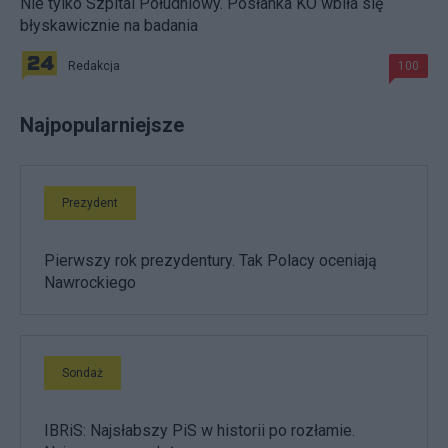
Nie tylko Szpital Południowy. Posłanka KO wbiła się
błyskawicznie na badania
Redakcja
100
Najpopularniejsze
Prezydent
Pierwszy rok prezydentury. Tak Polacy oceniają
Nawrockiego
Sondaż
IBRiS: Najsłabszy PiS w historii po rozłamie.