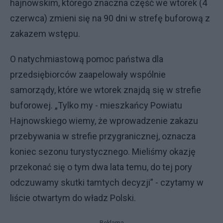
hajnowskim, którego znaczna część we wtorek (4
czerwca) zmieni się na 90 dni w strefę buforową z
zakazem wstępu.
O natychmiastową pomoc państwa dla
przedsiębiorców zaapelowały wspólnie
samorządy, które we wtorek znajdą się w strefie
buforowej. „Tylko my - mieszkańcy Powiatu
Hajnowskiego wiemy, że wprowadzenie zakazu
przebywania w strefie przygranicznej, oznacza
koniec sezonu turystycznego. Mieliśmy okazję
przekonać się o tym dwa lata temu, do tej pory
odczuwamy skutki tamtych decyzji” - czytamy w
liście otwartym do władz Polski.
Reklama