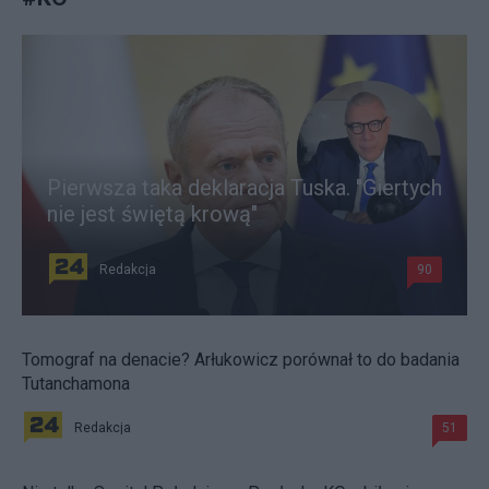
Pierwsza taka deklaracja Tuska. "Giertych
nie jest świętą krową"
Redakcja
90
Tomograf na denacie? Arłukowicz porównał to do badania
Tutanchamona
Redakcja
51