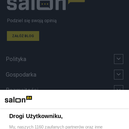
Podziel się swoją opinią
ZAŁÓŻ BLOG
Polityka
Gospodarka
Rozmaitości
Technologie
Drogi Użytkowniku,
Sport
My, naszych 1160 zaufanych partnerów oraz inne