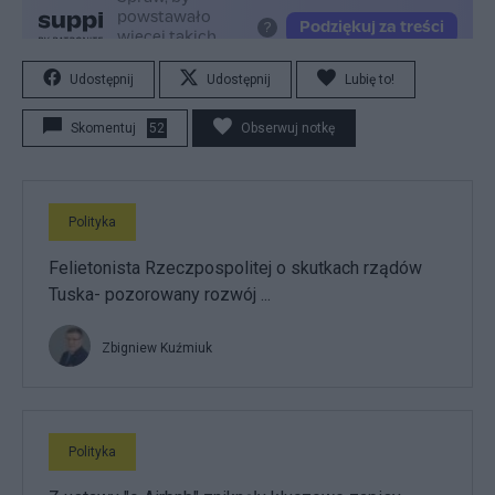
Udostępnij
Udostępnij
Lubię to!
Skomentuj
52
Obserwuj notkę
Polityka
Felietonista Rzeczpospolitej o skutkach rządów
Tuska- pozorowany rozwój ...
Zbigniew Kuźmiuk
Polityka