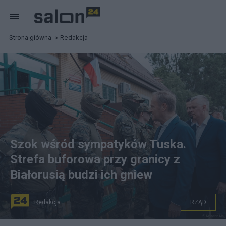
Strona główna
Redakcja
Szok wśród sympatyków Tuska.
Strefa buforowa przy granicy z
Białorusią budzi ich gniew
Redakcja
RZĄD
Donald Tusk (C). Fot.: Krystian Maj/KPRMCC BY-NC-ND