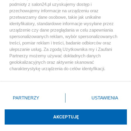
podmioty z salon24.pl uzyskujemy dostęp i
Społeczeństwo
przechowujemy informacje na urządzeniu oraz
przetwarzamy dane osobowe, takie jak unikalne
Kultura
identyfikatory, standardowe informacje wysyłane przez
urządzenie czy dane przeglądania w celu zapewniania
spersonalizowanych reklam, wybór spersonalizowanych
treści, pomiar reklam i treści, badanie odbiorców oraz
ulepszanie usług. Za zgodą Użytkownika my i Zaufani
X
Facebook
Instagram
Youtube
Partnerzy możemy używać dokładnych danych
geolokalizacyjnych oraz aktywnie skanować
charakterystykę urządzenia do celów identyfikacji.
Web Content Media sp. z o. o. © 2022
Ponieważ cenimy Twoją prywatność, prosimy o zgodę na
korzystanie z tych technologii poprzez kliknięcie
„Akceptuję”. Zgoda jest dobrowolna i zawsze możesz ją
Pomoc
O nas
Praca
Reklama
Kontakt
zmienić/wycofać klikając przycisk ustawień prywatności
PARTNERZY
USTAWIENIA
znajdujący się w lewym dolnym rogu strony
. Niektóre
rodzaje przetwarzania danych nie wymagają zgody
użytkownika, ale masz prawo sprzeciwić się takiemu
AKCEPTUJĘ
przetwarzaniu. Preferencje będą miały zastosowania tylko
Technologię dostarcza:
W3media.pl
na tej witrynie.