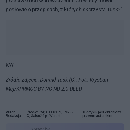
przeciwko ich wprowadzeniu. Co wtedy mówili
posłowie o przepisach, z których skorzysta Tusk?”
KW
Źródło zdjęcia: Donald Tusk (C). Fot.: Krystian
Maj/KPRMCC BY-NC-ND 2.0 DEED
Autor:
Źródło: PAP, Gazeta.pl, TVN24,
© Artykuł jest chroniony
Redakcja
X, Salon24.pl, Wprost
prawem autorskim