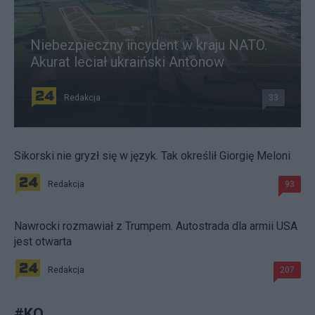
Niebezpieczny incydent w kraju NATO.
Akurat leciał ukraiński Antonow
Redakcja
33
Sikorski nie gryzł się w język. Tak określił Giorgię Meloni
Redakcja
93
Nawrocki rozmawiał z Trumpem. Autostrada dla armii USA
jest otwarta
Redakcja
207
#
KO