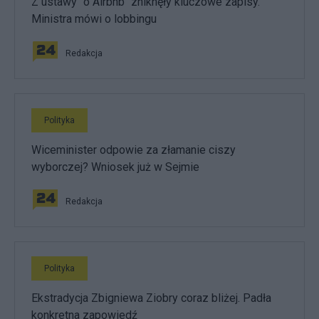
Z ustawy "o Airbnb" zniknęły kluczowe zapisy.
Ministra mówi o lobbingu
Redakcja
Polityka
Wiceminister odpowie za złamanie ciszy
wyborczej? Wniosek już w Sejmie
Redakcja
Polityka
Ekstradycja Zbigniewa Ziobry coraz bliżej. Padła
konkretna zapowiedź