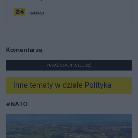
Redakcja
Komentarze
POKAŻ KOMENTARZE (52)
Inne tematy w dziale
Polityka
#
NATO