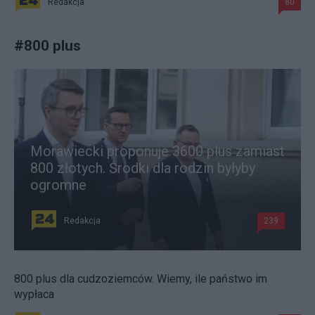
Redakcja
80
#
800 plus
Morawiecki proponuje 3600 plus zamiast
800 złotych. Środki dla rodzin byłyby
ogromne
Redakcja
239
800 plus dla cudzoziemców. Wiemy, ile państwo im
wypłaca