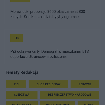
Morawiecki proponuje 3600 plus zamiast 800
złotych. Środki dla rodzin byłyby ogromne
PiS
PiS odkrywa karty. Demografia, mieszkania, ETS,
deportacje Ukraińców i rozliczenia
Tematy Redakcja
PIS
GŁOS REGIONÓW
ZDROWIE
ŚLEDZTWA
BEZPIECZEŃSTWO NARODOWE