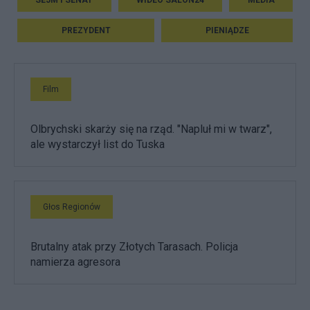
SEJM I SENAT
WIDEO SALON24
MEDIA
PREZYDENT
PIENIĄDZE
Film
Olbrychski skarży się na rząd. "Napluł mi w twarz",
ale wystarczył list do Tuska
Głos Regionów
Brutalny atak przy Złotych Tarasach. Policja
namierza agresora