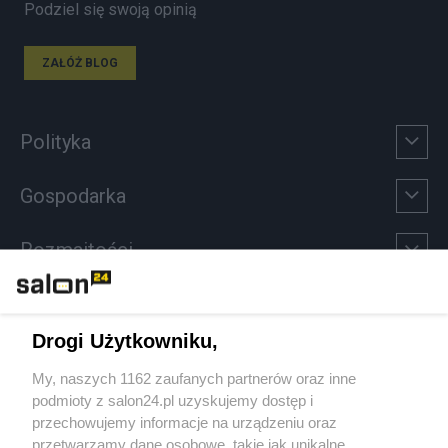
Podziel się swoją opinią
ZAŁÓŻ BLOG
Polityka
Gospodarka
Rozmaitości
Technologie
Drogi Użytkowniku,
Sport
My, naszych 1162 zaufanych partnerów oraz inne
podmioty z salon24.pl uzyskujemy dostęp i
Społeczeństwo
przechowujemy informacje na urządzeniu oraz
przetwarzamy dane osobowe, takie jak unikalne