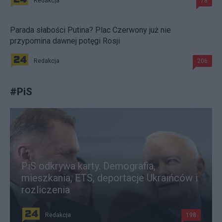
Redakcja
78
Parada słabości Putina? Plac Czerwony już nie
przypomina dawnej potęgi Rosji
Redakcja
206
#
PiS
PiS odkrywa karty. Demografia,
mieszkania, ETS, deportacje Ukraińców i
rozliczenia
Redakcja
198