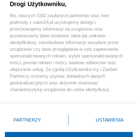
Drogi Użytkowniku,
Sport
My, naszych 1162 zaufanych partnerów oraz inne
podmioty z salon24.pl uzyskujemy dostęp i
Społeczeństwo
przechowujemy informacje na urządzeniu oraz
przetwarzamy dane osobowe, takie jak unikalne
Kultura
identyfikatory, standardowe informacje wysyłane przez
urządzenie czy dane przeglądania w celu zapewniania
spersonalizowanych reklam, wybór spersonalizowanych
treści, pomiar reklam i treści, badanie odbiorców oraz
ulepszanie usług. Za zgodą Użytkownika my i Zaufani
X
Facebook
Instagram
Youtube
Partnerzy możemy używać dokładnych danych
geolokalizacyjnych oraz aktywnie skanować
charakterystykę urządzenia do celów identyfikacji.
Web Content Media sp. z o. o. © 2022
Ponieważ cenimy Twoją prywatność, prosimy o zgodę na
korzystanie z tych technologii poprzez kliknięcie
„Akceptuję”. Zgoda jest dobrowolna i zawsze możesz ją
Pomoc
O nas
Praca
Reklama
Kontakt
zmienić/wycofać klikając przycisk ustawień prywatności
PARTNERZY
USTAWIENIA
znajdujący się w lewym dolnym rogu strony
. Niektóre
rodzaje przetwarzania danych nie wymagają zgody