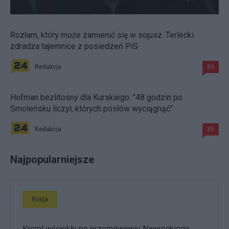
Rozłam, który może zamienić się w sojusz. Terlecki
zdradza tajemnice z posiedzeń PiS
Redakcja
89
Hofman bezlitosny dla Kurskiego. "48 godzin po
Smoleńsku liczył, których posłów wyciągnąć"
Redakcja
85
Najpopularniejsze
Rosja
Kreml wściekły po przemówieniu Nawrockiego.