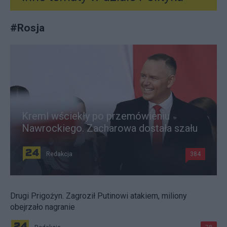
#
Rosja
Kreml wściekły po przemówieniu
Nawrockiego. Zacharowa dostała szału
Redakcja
384
Drugi Prigożyn. Zagroził Putinowi atakiem, miliony
obejrzało nagranie