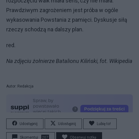
rozpoczęciu walk miała sens, czy nie miała.
Prawdziwym zagrożeniem jest próba w ogóle
wykasowania Powstania z pamięci. Dyskusje siłą
rzeczy schodzą na dalszy plan.
red.
Na zdjęciu żołnierze Batalionu Kiliński, fot. Wikipedia
Autor: Redakcja
Udostępnij
Udostępnij
Lubię to!
Skomentuj
207
Obserwuj notkę