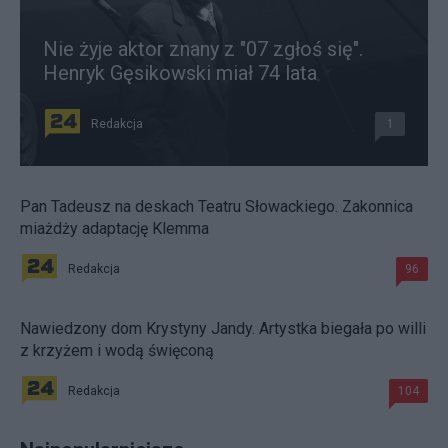
Nie żyje aktor znany z "07 zgłoś się".
Henryk Gęsikowski miał 74 lata
Redakcja
1
Pan Tadeusz na deskach Teatru Słowackiego. Zakonnica
miażdży adaptację Klemma
Redakcja
96
Nawiedzony dom Krystyny Jandy. Artystka biegała po willi
z krzyżem i wodą święconą
Redakcja
104