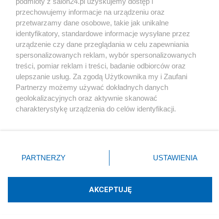
Gospodarka
podmioty z salon24.pl uzyskujemy dostęp i
przechowujemy informacje na urządzeniu oraz
przetwarzamy dane osobowe, takie jak unikalne
Rozmaitości
identyfikatory, standardowe informacje wysyłane przez
urządzenie czy dane przeglądania w celu zapewniania
Technologie
spersonalizowanych reklam, wybór spersonalizowanych
treści, pomiar reklam i treści, badanie odbiorców oraz
ulepszanie usług. Za zgodą Użytkownika my i Zaufani
Sport
Partnerzy możemy używać dokładnych danych
geolokalizacyjnych oraz aktywnie skanować
Społeczeństwo
charakterystykę urządzenia do celów identyfikacji.
Ponieważ cenimy Twoją prywatność, prosimy o zgodę na
korzystanie z tych technologii poprzez kliknięcie
Kultura
„Akceptuję”. Zgoda jest dobrowolna i zawsze możesz ją
zmienić/wycofać klikając przycisk ustawień prywatności
PARTNERZY
USTAWIENIA
znajdujący się w lewym dolnym rogu strony
. Niektóre
rodzaje przetwarzania danych nie wymagają zgody
X
Facebook
Instagram
Youtube
użytkownika, ale masz prawo sprzeciwić się takiemu
AKCEPTUJĘ
przetwarzaniu. Preferencje będą miały zastosowania tylko
na tej witrynie.