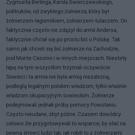
Zygmunta Berlinga, Karola Świerczewskiego,
politruków, od zwykłego żołnierza, który był
żołnierzem-łagiernikiem, żołnierzem-tułaczem. On
faktycznie często nie zdążył do armii Andersa,
faktycznie chciał się po prostu bić o Polskę. Tak
samo jak chcieli się bić żołnierze na Zachodzie,
pod Monte Cassino i w innych miejscach. Niestety
łapę na tym wszystkim trzymali oczywiście
Sowieci i ta armia nie była armią niezależną,
podległą legalnym polskim władzom, tylko właśnie
władzom okupacyjnym sowieckim. Żołnierze
podejmowali jednak próby pomocy Powstaniu.
Często nieudane, zbyt późne. Czasem dowódcy
celowo źle przygotowywali to wsparcie, by słać na
pewną śmierć ludzi tak, jak robili to z żołnierzami