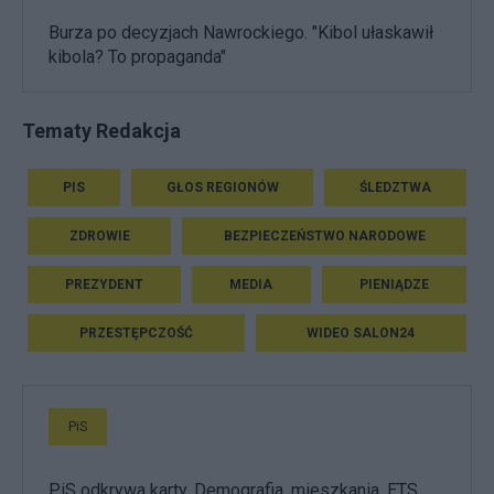
Burza po decyzjach Nawrockiego. "Kibol ułaskawił
kibola? To propaganda"
Tematy Redakcja
PIS
GŁOS REGIONÓW
ŚLEDZTWA
ZDROWIE
BEZPIECZEŃSTWO NARODOWE
PREZYDENT
MEDIA
PIENIĄDZE
PRZESTĘPCZOŚĆ
WIDEO SALON24
PiS
PiS odkrywa karty. Demografia, mieszkania, ETS,