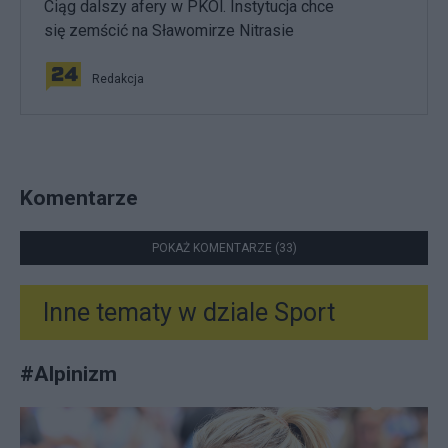
Ciąg dalszy afery w PKOl. Instytucja chce
się zemścić na Sławomirze Nitrasie
Redakcja
Komentarze
POKAŻ KOMENTARZE (33)
Inne tematy w dziale
Sport
#
Alpinizm