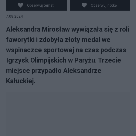
Paryżu. Fot. PAP/Adam Warżawa
Obserwuj temat
Obserwuj notkę
7.08.2024
Aleksandra Mirosław wywiązała się z roli
faworytki i zdobyła złoty medal we
wspinaczce sportowej na czas podczas
Igrzysk Olimpijskich w Paryżu. Trzecie
miejsce przypadło Aleksandrze
Kałuckiej.