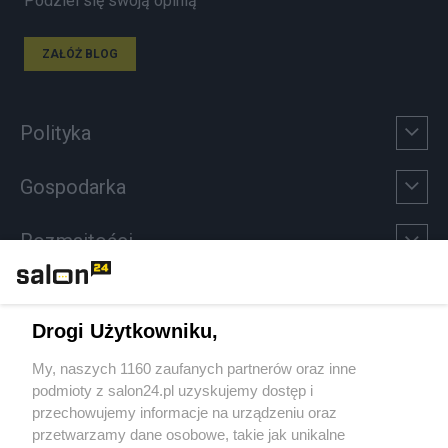
Podziel się swoją opinią
ZAŁÓŻ BLOG
Polityka
Gospodarka
Rozmaitości
Technologie
Drogi Użytkowniku,
Sport
My, naszych 1160 zaufanych partnerów oraz inne
podmioty z salon24.pl uzyskujemy dostęp i
Społeczeństwo
przechowujemy informacje na urządzeniu oraz
przetwarzamy dane osobowe, takie jak unikalne