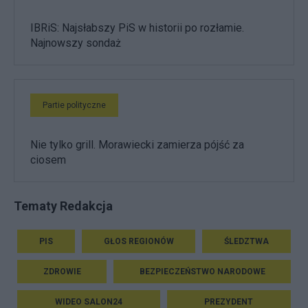
IBRiS: Najsłabszy PiS w historii po rozłamie.
Najnowszy sondaż
Partie polityczne
Nie tylko grill. Morawiecki zamierza pójść za
ciosem
Tematy Redakcja
PIS
GŁOS REGIONÓW
ŚLEDZTWA
ZDROWIE
BEZPIECZEŃSTWO NARODOWE
WIDEO SALON24
PREZYDENT