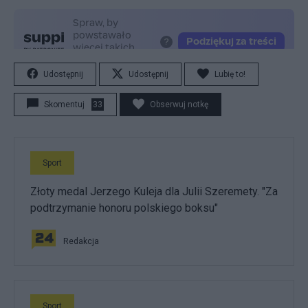
Udostępnij
Udostępnij
Lubię to!
Skomentuj
33
Obserwuj notkę
Sport
Złoty medal Jerzego Kuleja dla Julii Szeremety. "Za
podtrzymanie honoru polskiego boksu"
Redakcja
Sport