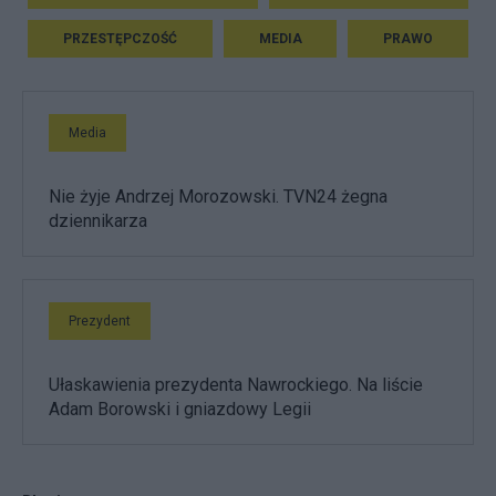
PRZESTĘPCZOŚĆ
MEDIA
PRAWO
Media
Nie żyje Andrzej Morozowski. TVN24 żegna
dziennikarza
Prezydent
Ułaskawienia prezydenta Nawrockiego. Na liście
Adam Borowski i gniazdowy Legii