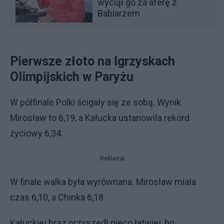
wyciął go za aferę z
Babiarzem
Pierwsze złoto na Igrzyskach
Olimpijskich w Paryżu
W półfinale Polki ścigały się ze sobą. Wynik
Mirosław to 6,19, a Kałucka ustanowiła rekord
życiowy 6,34.
Reklama
W finale walka była wyrównana. Mirosław miała
czas 6,10, a Chinka 6,18.
Kałuckiej brąz przyszedł nieco łatwiej, bo