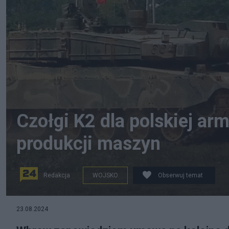
Czołgi K2 dla polskiej arm
produkcji maszyn
Redakcja
WOJSKO
Obserwuj temat
Koreańskie czołgi pełne niewiadomych. Fot. commons
23.08.2024