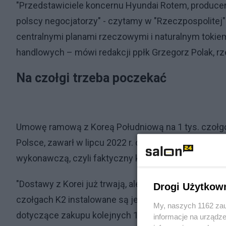
"Przedstawiciele koncernu Hyundai Rotem, produce
polscy negocjatorzy" - czytamy w "Rzeczpospolitej"
centralnymi planami rzeczowymi i naturalnym tokie
handlowych – mówi redakcji ppłk Grzegorz Polak, rz
Na czołgi trzeba poczekać
Umowę ramową z Koreą Południową na 1 tys. czołg
Polsce, zawarł w lipcu 2022 r. ówczesny szef MON
wykonawczą, czyli faktyczny kontrakt na zakup 180 c
"Dostawy z Korei już trwają, ale udział polskiego prz
Drogi Użytkow
czołgach K2 instalowane są jedynie rodzime syst
My, naszych 1162 zau
dotyczące zakupu kolejnych 180 czołgów toczą się 
informacje na urządze