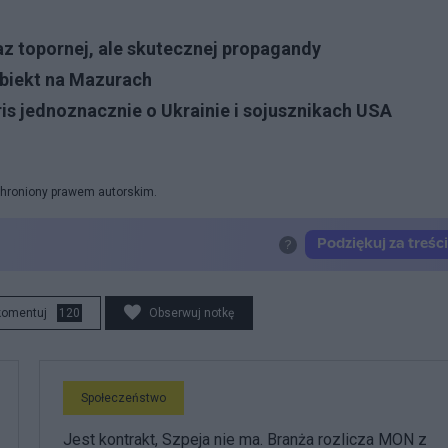
az topornej, ale skutecznej propagandy
obiekt na Mazurach
s jednoznacznie o Ukrainie i sojusznikach USA
 chroniony prawem autorskim.
komentuj
120
Obserwuj notkę
Społeczeństwo
Jest kontrakt, Szpeja nie ma. Branża rozlicza MON z