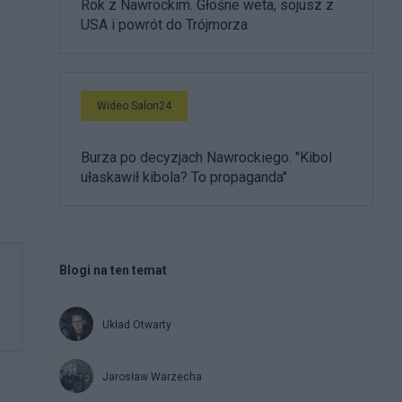
Rok z Nawrockim. Głośne weta, sojusz z
USA i powrót do Trójmorza
Wideo Salon24
Burza po decyzjach Nawrockiego. "Kibol
ułaskawił kibola? To propaganda"
Blogi na ten temat
Układ Otwarty
Jarosław Warzecha