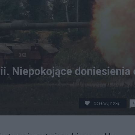
ii. Niepokojące doniesienia 
1
Obserwuj notkę
.wikimedia.org