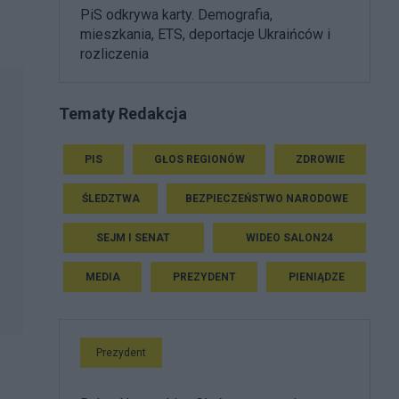
PiS odkrywa karty. Demografia,
mieszkania, ETS, deportacje Ukraińców i
rozliczenia
Tematy Redakcja
PIS
GŁOS REGIONÓW
ZDROWIE
ŚLEDZTWA
BEZPIECZEŃSTWO NARODOWE
SEJM I SENAT
WIDEO SALON24
MEDIA
PREZYDENT
PIENIĄDZE
Prezydent