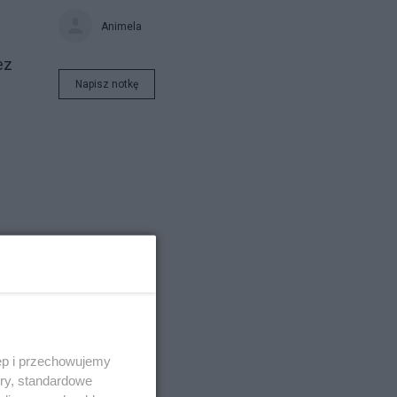
Animela
z
ez
Napisz notkę
owę
W
ęp i przechowujemy
ory, standardowe