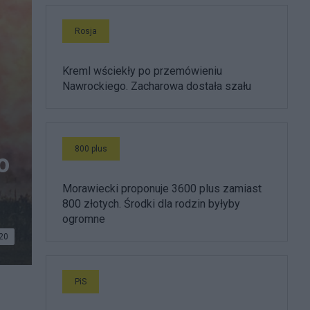
Rosja
Kreml wściekły po przemówieniu
Nawrockiego. Zacharowa dostała szału
800 plus
o
Morawiecki proponuje 3600 plus zamiast
800 złotych. Środki dla rodzin byłyby
ogromne
20
PiS