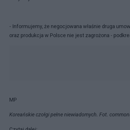
- Informujemy, że negocjowana właśnie druga umowa n
oraz produkcja w Polsce nie jest zagrożona - podkreś
MP
Koreańskie czołgi pełne niewiadomych. Fot. common
Czytaj dalej: