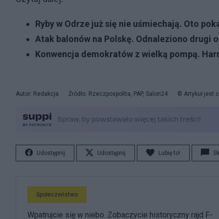
Ryby w Odrze już się nie uśmiechają. Oto pok
Atak balonów na Polskę. Odnaleziono drugi 
Konwencja demokratów z wielką pompą. Harri
Autor: Redakcja
Źródło: Rzeczpospolita, PAP, Salon24
© Artykuł jest
Udostępnij
Udostępnij
Lubię to!
S
Społeczeństwo
Wpatrujcie się w niebo. Zobaczycie historyczny rajd F-