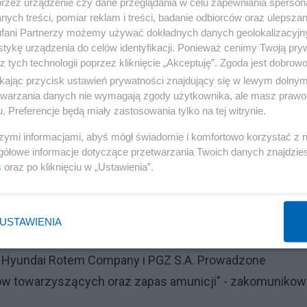
przez urządzenie czy dane przeglądania w celu zapewniania sperson
encją Uzbrojenia. I choć wicepremier Kosiniak-Kamysz
ych treści, pomiar reklam i treści, badanie odbiorców oraz ulepszan
owane w Polsce', to już wiadomo, że to nierealne" –
fani Partnerzy możemy używać dokładnych danych geolokalizacyjn
tykę urządzenia do celów identyfikacji. Ponieważ cenimy Twoją pry
imum półtora roku – mówi "Rz" osoba związana z polskim
z tych technologii poprzez kliknięcie „Akceptuję”. Zgoda jest dobro
ikając przycisk ustawień prywatności znajdujący się w lewym dolny
etwarzania danych nie wymagają zgody użytkownika, ale masz prawo 
180 czołgów przeciągają się głównie ze względu na bra
. Preferencje będą miały zastosowania tylko na tej witrynie.
lskiej części kontraktu i z powodu sposobu finansowa
szymi informacjami, abyś mógł świadomie i komfortowo korzystać z
gółowe informacje dotyczące przetwarzania Twoich danych znajdzi
s
oraz po kliknięciu w „Ustawienia”.
sienia
 uzależniamy podpisywania jakichkolwiek umów od
USTAWIENIA
ynie od najlepszych wynegocjowanych warunków zakupu.
mi Hyundai Rotem Company i PGZ S.A. Prowadzone
ów towarzyszących oraz zapas amunicji" - zakomunikow