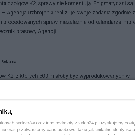
nta czołgów K2, sprawy nie komentują. Enigmatyczni są
. – Agencja Uzbrojenia realizuje swoje zadania zgodnie 
m procedowanych spraw, niezależnie od kalendarza impr
ecznik prasowy Agencji.
Reklama
ów K2, z których 500 miałoby być wyprodukowanych w
 Mariusz Błaszczak. W kolejnym miesiącu podpisano um
zołgów K2, o wartości prawie 3,4 mld dol.
emysłu w realizacji tej części kontraktu jest minimalny. 
niku,
emy łączności, produkowane przez Grupę WB. Rozmowy
fanych partnerów oraz inne podmioty z salon24.pl uzyskujemy dost
od kilku miesięcy. W tym tygodniu koreańska delegacja
niu oraz przetwarzamy dane osobowe, takie jak unikalne identyfikat