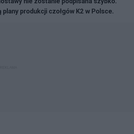
stawy nie zostanie podpisana szybko.
 plany produkcji czołgów K2 w Polsce.