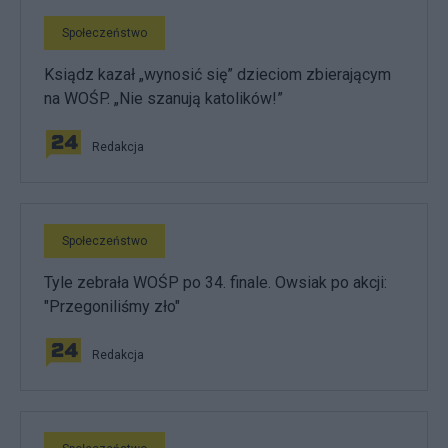
Społeczeństwo
Ksiądz kazał „wynosić się” dzieciom zbierającym
na WOŚP. „Nie szanują katolików!”
Redakcja
Społeczeństwo
Tyle zebrała WOŚP po 34. finale. Owsiak po akcji:
"Przegoniliśmy zło"
Redakcja