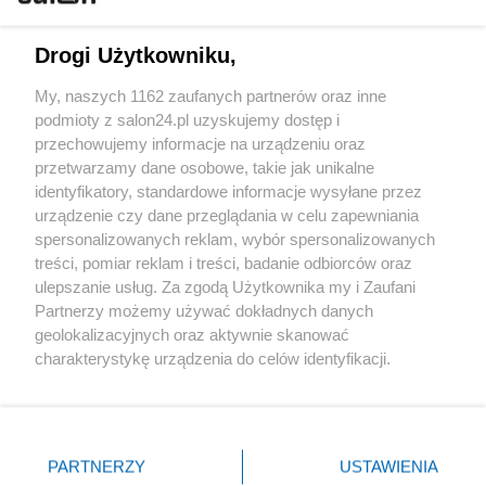
Technologie
Drogi Użytkowniku,
Sport
My, naszych 1162 zaufanych partnerów oraz inne
podmioty z salon24.pl uzyskujemy dostęp i
Społeczeństwo
przechowujemy informacje na urządzeniu oraz
przetwarzamy dane osobowe, takie jak unikalne
Kultura
identyfikatory, standardowe informacje wysyłane przez
urządzenie czy dane przeglądania w celu zapewniania
spersonalizowanych reklam, wybór spersonalizowanych
treści, pomiar reklam i treści, badanie odbiorców oraz
ulepszanie usług. Za zgodą Użytkownika my i Zaufani
X
Facebook
Instagram
Youtube
Partnerzy możemy używać dokładnych danych
geolokalizacyjnych oraz aktywnie skanować
charakterystykę urządzenia do celów identyfikacji.
Web Content Media sp. z o. o. © 2022
Ponieważ cenimy Twoją prywatność, prosimy o zgodę na
korzystanie z tych technologii poprzez kliknięcie
„Akceptuję”. Zgoda jest dobrowolna i zawsze możesz ją
Pomoc
O nas
Praca
Reklama
Kontakt
zmienić/wycofać klikając przycisk ustawień prywatności
PARTNERZY
USTAWIENIA
znajdujący się w lewym dolnym rogu strony
. Niektóre