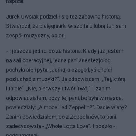
napisał.
Jurek Owsiak podzielił się też zabawną historią.
Stwierdził, że pielęgniarki w szpitalu lubią ten sam
zespół muzyczny, co on.
- I jeszcze jedno, co za historia. Kiedy już jestem
na sali operacyjnej, jedna pani anestezjolog
pochyla się i pyta: „Jurku, a czego byś chciał
posłuchać z muzyki?”. Ja odpowiadam: „Tej, którą
lubicie”. „Nie, pierwszy utwór Twój”. I zanim
odpowiedziałem, oczy tej pani, bo była w masce,
powiedziały: „A może Led Zeppelin?”. Dacie wiarę?
Zanim powiedziałem, co z Zeppelinów, to pani
zadecydowała - „Whole Lotta Love”. I poszło -
podsumował.