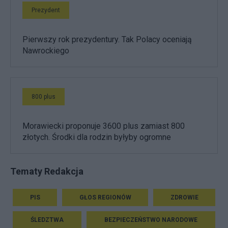
Prezydent
Pierwszy rok prezydentury. Tak Polacy oceniają
Nawrockiego
800 plus
Morawiecki proponuje 3600 plus zamiast 800
złotych. Środki dla rodzin byłyby ogromne
Tematy Redakcja
PIS
GŁOS REGIONÓW
ZDROWIE
ŚLEDZTWA
BEZPIECZEŃSTWO NARODOWE