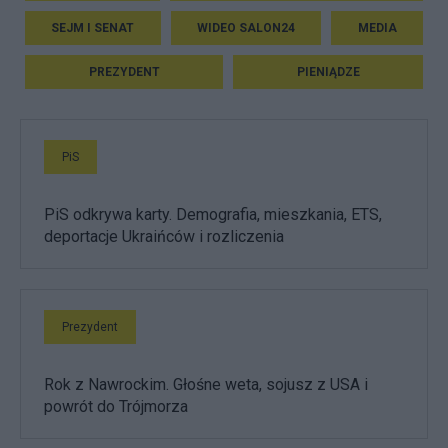
SEJM I SENAT
WIDEO SALON24
MEDIA
PREZYDENT
PIENIĄDZE
PiS
PiS odkrywa karty. Demografia, mieszkania, ETS,
deportacje Ukraińców i rozliczenia
Prezydent
Rok z Nawrockim. Głośne weta, sojusz z USA i
powrót do Trójmorza