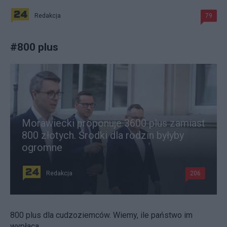
Redakcja
79
#
800 plus
Morawiecki proponuje 3600 plus zamiast
800 złotych. Środki dla rodzin byłyby
ogromne
Redakcja
206
800 plus dla cudzoziemców. Wiemy, ile państwo im
wypłaca