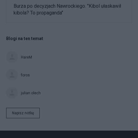
Burza po decyzjach Nawrockiego. "Kibol ułaskawił
kibola? To propaganda"
Blogi na ten temat
HareM
foros
julian olech
Napisz notkę