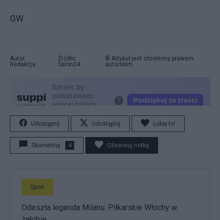
GW
Autor:
Źródło:
© Artykuł jest chroniony prawem
Redakcja
Salon24
autorskim.
Udostępnij
Udostępnij
Lubię to!
Skomentuj
4
Obserwuj notkę
Sport
Odeszła legenda Milanu. Piłkarskie Włochy w
żałobie