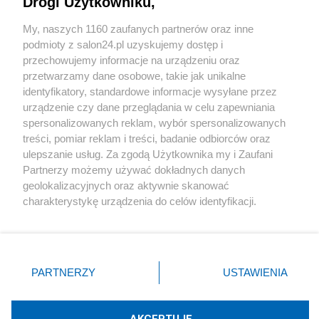
Drogi Użytkowniku,
Sport
My, naszych 1160 zaufanych partnerów oraz inne
podmioty z salon24.pl uzyskujemy dostęp i
Społeczeństwo
przechowujemy informacje na urządzeniu oraz
przetwarzamy dane osobowe, takie jak unikalne
Kultura
identyfikatory, standardowe informacje wysyłane przez
urządzenie czy dane przeglądania w celu zapewniania
spersonalizowanych reklam, wybór spersonalizowanych
treści, pomiar reklam i treści, badanie odbiorców oraz
ulepszanie usług. Za zgodą Użytkownika my i Zaufani
X
Facebook
Instagram
Youtube
Partnerzy możemy używać dokładnych danych
geolokalizacyjnych oraz aktywnie skanować
charakterystykę urządzenia do celów identyfikacji.
Web Content Media sp. z o. o. © 2022
Ponieważ cenimy Twoją prywatność, prosimy o zgodę na
korzystanie z tych technologii poprzez kliknięcie
„Akceptuję”. Zgoda jest dobrowolna i zawsze możesz ją
Pomoc
O nas
Praca
Reklama
Kontakt
zmienić/wycofać klikając przycisk ustawień prywatności
PARTNERZY
USTAWIENIA
znajdujący się w lewym dolnym rogu strony
. Niektóre
rodzaje przetwarzania danych nie wymagają zgody
użytkownika, ale masz prawo sprzeciwić się takiemu