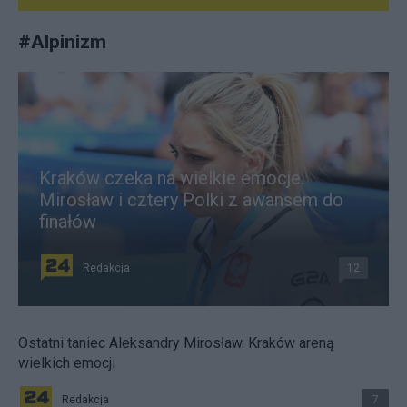
#
Alpinizm
Kraków czeka na wielkie emocje.
Mirosław i cztery Polki z awansem do
finałów
Redakcja
12
Ostatni taniec Aleksandry Mirosław. Kraków areną
wielkich emocji
Redakcja
7