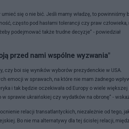
umieć się o nie bić. Jeśli mamy władzę, to powinniśmy 
lność, często pod hasłami tolerancji czy praw człowieka, 
 żeby podejmować także trudne decyzje” - powiedział
toją przed nami wspólne wyzwania"
y, czy boi się wyników wyborów prezydenckie w USA.
rnych emocji w sprawach, na które nie mam żadnego wpły
yka i tak będzie oczekiwała od Europy o wiele większej
 w sprawie ukraińskiej czy wydatków na obronę” - wskaz
ienie relacji transatlantyckich, niezależnie od tego, ja
skiej. Bo nie ma alternatywy dla tej ścisłej relacji, międ