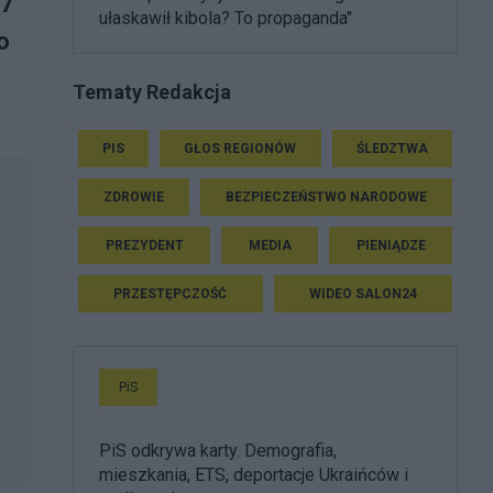
 7
ułaskawił kibola? To propaganda"
o
Tematy Redakcja
PIS
GŁOS REGIONÓW
ŚLEDZTWA
ZDROWIE
BEZPIECZEŃSTWO NARODOWE
PREZYDENT
MEDIA
PIENIĄDZE
PRZESTĘPCZOŚĆ
WIDEO SALON24
PiS
PiS odkrywa karty. Demografia,
mieszkania, ETS, deportacje Ukraińców i