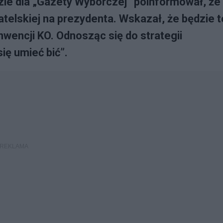
ie dla „Gazety Wyborczej” poinformował, że
telskiej na prezydenta. Wskazał, że będzie t
nwencji KO. Odnosząc się do strategii
ię umieć bić”.