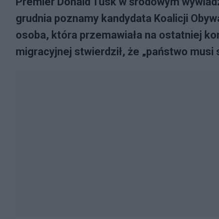
Premier Donald Tusk w środowym wywiadz
grudnia poznamy kandydata Koalicji Obywa
osoba, która przemawiała na ostatniej ko
migracyjnej stwierdził, że „państwo musi s