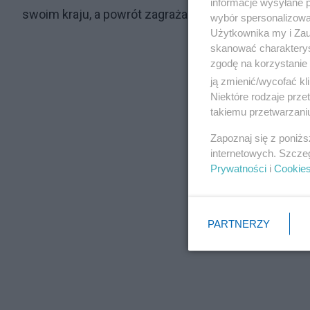
informacje wysyłane 
swoim kraju, a powrót zagraża ich życiu” - powiedzia
wybór spersonalizowan
Użytkownika my i Zau
skanować charakterys
zgodę na korzystanie 
ją zmienić/wycofać kl
Niektóre rodzaje prz
takiemu przetwarzaniu
Zapoznaj się z poniż
internetowych. Szcze
Prywatności
i
Cookie
PARTNERZY