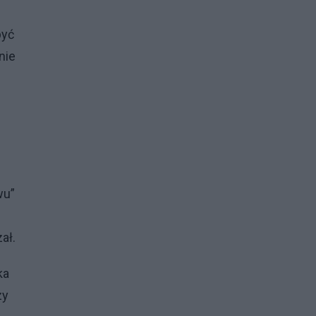
być
nie
wu”
ał.
ka
zy