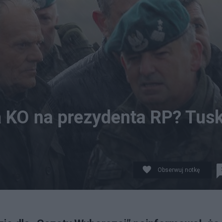
 KO na prezydenta RP? Tus
Obserwuj notkę
asz Waszczuk