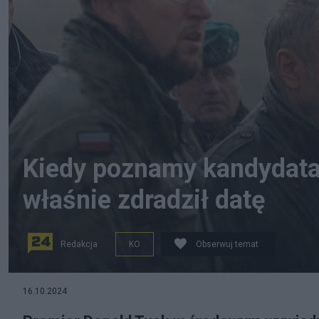
Kiedy poznamy kandydata
właśnie zdradził datę
Redakcja
KO
Obserwuj temat
Donald Tusk w otoczeniu wojskowych. Fot. PAP/Tom
16.10.2024