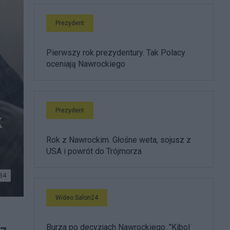
Prezydent
Pierwszy rok prezydentury. Tak Polacy
oceniają Nawrockiego
Prezydent
k
Rok z Nawrockim. Głośne weta, sojusz z
USA i powrót do Trójmorza
34
Wideo Salon24
Burza po decyzjach Nawrockiego. "Kibol