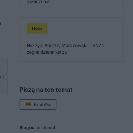
rozliczenia
W
Media
Nie żyje Andrzej Morozowski. TVN24
żegna dziennikarza
ku
Piszą na ten temat
Rafał Woś
Blogi na ten temat