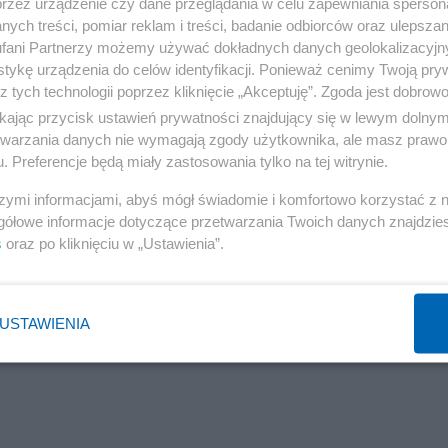
przez urządzenie czy dane przeglądania w celu zapewniania sperson
ł Tusk.
ych treści, pomiar reklam i treści, badanie odbiorców oraz ulepszan
fani Partnerzy możemy używać dokładnych danych geolokalizacyjn
tykę urządzenia do celów identyfikacji. Ponieważ cenimy Twoją pry
z tych technologii poprzez kliknięcie „Akceptuję”. Zgoda jest dobro
ikając przycisk ustawień prywatności znajdujący się w lewym dolny
etwarzania danych nie wymagają zgody użytkownika, ale masz prawo 
. Preferencje będą miały zastosowania tylko na tej witrynie.
szymi informacjami, abyś mógł świadomie i komfortowo korzystać z
gółowe informacje dotyczące przetwarzania Twoich danych znajdzi
s
oraz po kliknięciu w „Ustawienia”.
USTAWIENIA