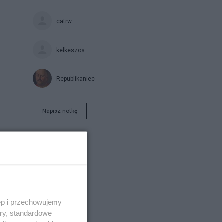
catrw
kelkeszos
Republikaniec
Napisz notkę
ęp i przechowujemy
ory, standardowe
ni w