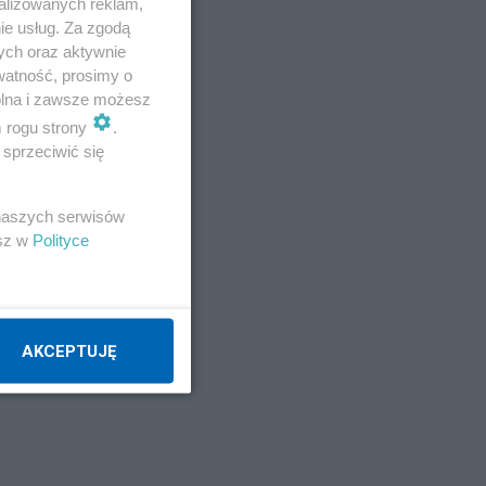
alizowanych reklam,
ie usług. Za zgodą
ych oraz aktywnie
watność, prosimy o
wolna i zawsze możesz
m rogu strony
.
sprzeciwić się
 naszych serwisów
esz w
Polityce
AKCEPTUJĘ