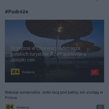
#
Podróże
Drożyzna w Chorwacji odstrasza
polskich turystów. Rząd apelował o
obniżki cen
Redakcja
67
Wakacje europosłów. Jedni lecą pod palmy, inni zostają w
Polsce
Redakcja
35