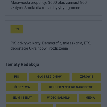
Morawiecki proponuje 3600 plus zamiast 800
złotych. Środki dla rodzin byłyby ogromne
PiS
PiS odkrywa karty. Demografia, mieszkania, ETS,
deportacje Ukraińców i rozliczenia
Tematy Redakcja
PIS
GŁOS REGIONÓW
ZDROWIE
ŚLEDZTWA
BEZPIECZEŃSTWO NARODOWE
SEJM I SENAT
WIDEO SALON24
MEDIA