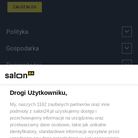
ZAŁÓŻ BLOG
Polityka
Gospodarka
Rozmaitości
Technologie
Drogi Użytkowniku,
Sport
My, naszych 1162 zaufanych partnerów oraz inne
podmioty z salon24.pl uzyskujemy dostęp i
Społeczeństwo
przechowujemy informacje na urządzeniu oraz
przetwarzamy dane osobowe, takie jak unikalne
Kultura
identyfikatory, standardowe informacje wysyłane przez