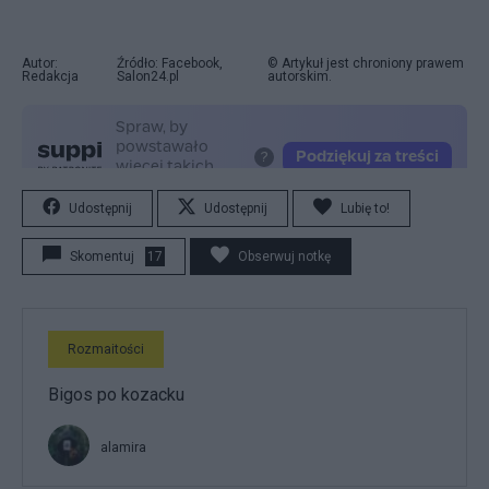
Autor:
Źródło: Facebook,
© Artykuł jest chroniony prawem
Redakcja
Salon24.pl
autorskim.
Udostępnij
Udostępnij
Lubię to!
Skomentuj
17
Obserwuj notkę
Rozmaitości
Bigos po kozacku
alamira