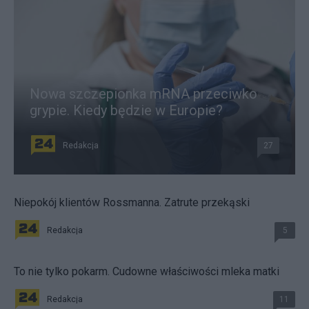
Nowa szczepionka mRNA przeciwko
grypie. Kiedy będzie w Europie?
Redakcja
27
Niepokój klientów Rossmanna. Zatrute przekąski
Redakcja
5
To nie tylko pokarm. Cudowne właściwości mleka matki
Redakcja
11