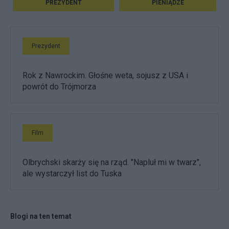
PREZYDENT
PIENIĄDZE
Prezydent
Rok z Nawrockim. Głośne weta, sojusz z USA i
powrót do Trójmorza
Film
Olbrychski skarży się na rząd. "Napluł mi w twarz",
ale wystarczył list do Tuska
Blogi na ten temat