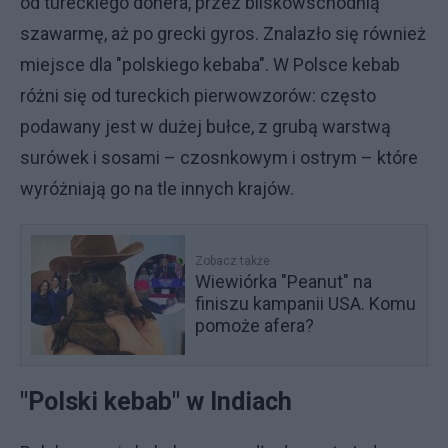
od tureckiego donera, przez bliskowschodnią
szawarmę, aż po grecki gyros. Znalazło się również
miejsce dla "polskiego kebaba". W Polsce kebab
różni się od tureckich pierwowzorów: często
podawany jest w dużej bułce, z grubą warstwą
surówek i sosami – czosnkowym i ostrym – które
wyróżniają go na tle innych krajów.
Zobacz także
Wiewiórka "Peanut" na
finiszu kampanii USA. Komu
pomoże afera?
"Polski kebab" w Indiach