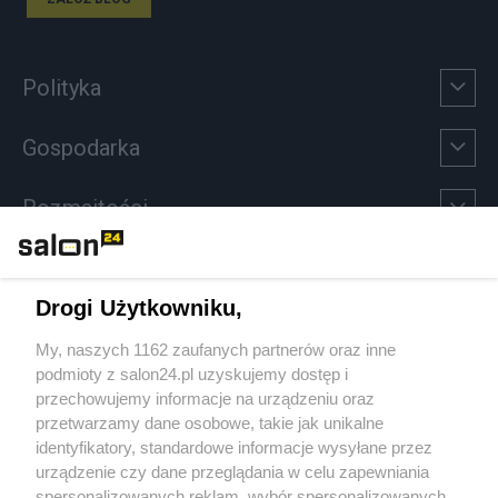
Polityka
Gospodarka
Rozmaitości
Technologie
Drogi Użytkowniku,
Sport
My, naszych 1162 zaufanych partnerów oraz inne
podmioty z salon24.pl uzyskujemy dostęp i
Społeczeństwo
przechowujemy informacje na urządzeniu oraz
przetwarzamy dane osobowe, takie jak unikalne
Kultura
identyfikatory, standardowe informacje wysyłane przez
urządzenie czy dane przeglądania w celu zapewniania
spersonalizowanych reklam, wybór spersonalizowanych