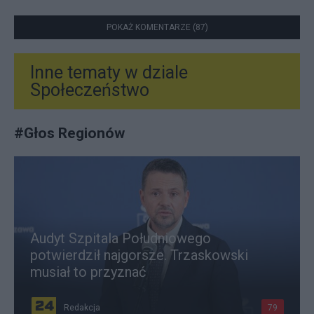
POKAŻ KOMENTARZE (87)
Inne tematy w dziale
Społeczeństwo
#
Głos Regionów
Audyt Szpitala Południowego
potwierdził najgorsze. Trzaskowski
musiał to przyznać
Redakcja
79