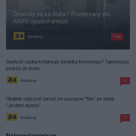
Dowody są za słabe? Podejrzany ws.
RARS opuścił areszt
Redakcja
106
Giertych szuka kolejnego świadka koronnego? Tajemnicza
podróż do Krala
Redakcja
52
Obajtek usłyszał zarzut za usunięcie "Nie" ze stacji.
"Jestem dumny"
Redakcja
77
Najpopularniejsze